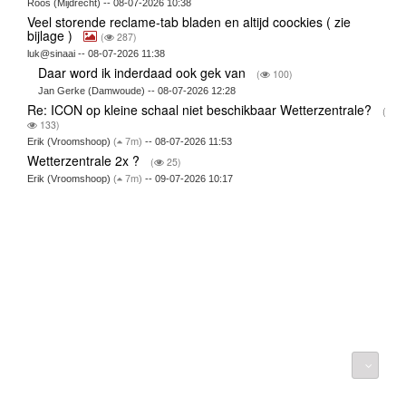
Roos (Mijdrecht) -- 08-07-2026 10:38
Veel storende reclame-tab bladen en altijd coockies ( zie
bijlage )
(
287)
luk@sinaai -- 08-07-2026 11:38
Daar word ik inderdaad ook gek van
(
100)
Jan Gerke (Damwoude) -- 08-07-2026 12:28
Re: ICON op kleine schaal niet beschikbaar Wetterzentrale?
(
133)
Erik (Vroomshoop)
(
7m)
-- 08-07-2026 11:53
Wetterzentrale 2x ?
(
25)
Erik (Vroomshoop)
(
7m)
-- 09-07-2026 10:17