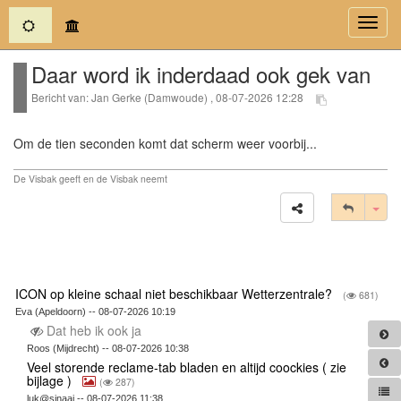
(current)
Toggl
navig
Daar word ik inderdaad ook gek van
Bericht van: Jan Gerke (Damwoude) , 08-07-2026 12:28
Om de tien seconden komt dat scherm weer voorbij...
De Visbak geeft en de Visbak neemt
Tog
ICON op kleine schaal niet beschikbaar Wetterzentrale?
(
681)
Eva (Apeldoorn) -- 08-07-2026 10:19
Dat heb ik ook ja
Roos (Mijdrecht) -- 08-07-2026 10:38
Veel storende reclame-tab bladen en altijd coockies ( zie
bijlage )
(
287)
luk@sinaai -- 08-07-2026 11:38