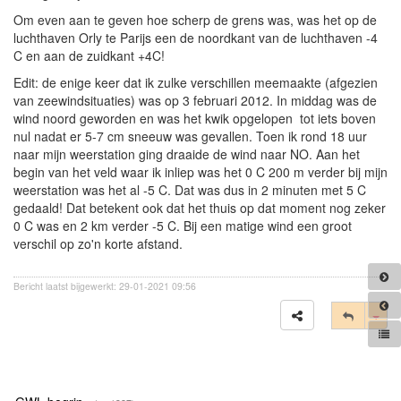
Om even aan te geven hoe scherp de grens was, was het op de
luchthaven Orly te Parijs een de noordkant van de luchthaven -4
C en aan de zuidkant +4C!
Edit: de enige keer dat ik zulke verschillen meemaakte (afgezien
van zeewindsituaties) was op 3 februari 2012. In middag was de
wind noord geworden en was het kwik opgelopen tot iets boven
nul nadat er 5-7 cm sneeuw was gevallen. Toen ik rond 18 uur
naar mijn weerstation ging draaide de wind naar NO. Aan het
begin van het veld waar ik inliep was het 0 C 200 m verder bij mijn
weerstation was het al -5 C. Dat was dus in 2 minuten met 5 C
gedaald! Dat betekent ook dat het thuis op dat moment nog zeker
0 C was en 2 km verder -5 C. Bij een matige wind een groot
verschil op zo'n korte afstand.
Bericht laatst bijgewerkt: 29-01-2021 09:56
Tog