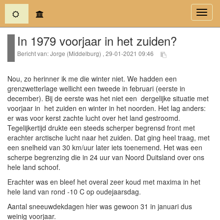
(current)
Toggl
navig
In 1979 voorjaar in het zuiden?
Bericht van: Jorge (Middelburg) , 29-01-2021 09:46
Nou, zo herinner ik me die winter niet. We hadden een
grenzwetterlage wellicht een tweede in februari (eerste in
december). Bij de eerste was het niet een dergelijke situatie met
voorjaar in het zuiden en winter in het noorden. Het lag anders:
er was voor kerst zachte lucht over het land gestroomd.
Tegelijkertijd drukte een steeds scherper begrensd front met
erachter arctische lucht naar het zuiden. Dat ging heel traag, met
een snelheid van 30 km/uur later iets toenemend. Het was een
scherpe begrenzing die in 24 uur van Noord Duitsland over ons
hele land schoof.
Erachter was en bleef het overal zeer koud met maxima in het
hele land van rond -10 C op oudejaarsdag.
Aantal sneeuwdekdagen hier was gewoon 31 in januari dus
weinig voorjaar.