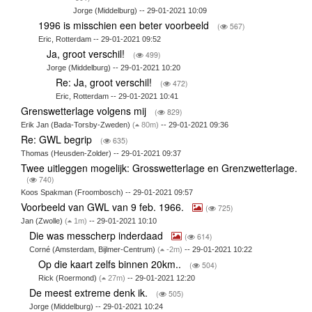
Jorge (Middelburg) -- 29-01-2021 10:09
1996 is misschien een beter voorbeeld
(
567)
Eric, Rotterdam -- 29-01-2021 09:52
Ja, groot verschil!
(
499)
Jorge (Middelburg) -- 29-01-2021 10:20
Re: Ja, groot verschil!
(
472)
Eric, Rotterdam -- 29-01-2021 10:41
Grenswetterlage volgens mij
(
829)
Erik Jan (Bada-Torsby-Zweden)
(
80m)
-- 29-01-2021 09:36
Re: GWL begrip
(
635)
Thomas (Heusden-Zolder) -- 29-01-2021 09:37
Twee uitleggen mogelijk: Grosswetterlage en Grenzwetterlage.
(
740)
Koos Spakman (Froombosch) -- 29-01-2021 09:57
Voorbeeld van GWL van 9 feb. 1966.
(
725)
Jan (Zwolle)
(
1m)
-- 29-01-2021 10:10
Die was messcherp inderdaad
(
614)
Corné (Amsterdam, Bijlmer-Centrum)
(
-2m)
-- 29-01-2021 10:22
Op die kaart zelfs binnen 20km..
(
504)
Rick (Roermond)
(
27m)
-- 29-01-2021 12:20
De meest extreme denk ik.
(
505)
Jorge (Middelburg) -- 29-01-2021 10:24