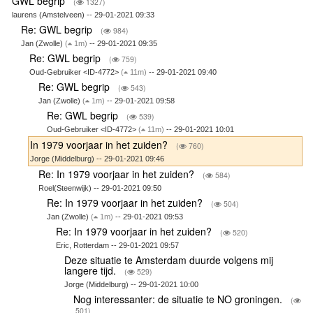
GWL begrip
(
1327)
laurens (Amstelveen) -- 29-01-2021 09:33
Re: GWL begrip
(
984)
Jan (Zwolle)
(
1m)
-- 29-01-2021 09:35
Re: GWL begrip
(
759)
Oud-Gebruiker <ID-4772>
(
11m)
-- 29-01-2021 09:40
Re: GWL begrip
(
543)
Jan (Zwolle)
(
1m)
-- 29-01-2021 09:58
Re: GWL begrip
(
539)
Oud-Gebruiker <ID-4772>
(
11m)
-- 29-01-2021 10:01
In 1979 voorjaar in het zuiden?
(
760)
Jorge (Middelburg) -- 29-01-2021 09:46
Re: In 1979 voorjaar in het zuiden?
(
584)
Roel(Steenwijk) -- 29-01-2021 09:50
Re: In 1979 voorjaar in het zuiden?
(
504)
Jan (Zwolle)
(
1m)
-- 29-01-2021 09:53
Re: In 1979 voorjaar in het zuiden?
(
520)
Eric, Rotterdam -- 29-01-2021 09:57
Deze situatie te Amsterdam duurde volgens mij
langere tijd.
(
529)
Jorge (Middelburg) -- 29-01-2021 10:00
Nog interessanter: de situatie te NO groningen.
(
501)