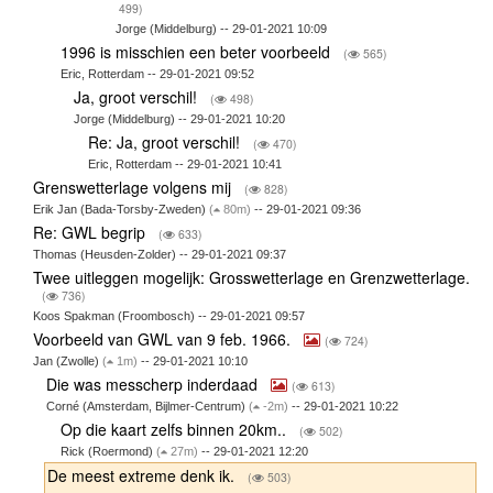
499)
Jorge (Middelburg) -- 29-01-2021 10:09
1996 is misschien een beter voorbeeld
(
565)
Eric, Rotterdam -- 29-01-2021 09:52
Ja, groot verschil!
(
498)
Jorge (Middelburg) -- 29-01-2021 10:20
Re: Ja, groot verschil!
(
470)
Eric, Rotterdam -- 29-01-2021 10:41
Grenswetterlage volgens mij
(
828)
Erik Jan (Bada-Torsby-Zweden)
(
80m)
-- 29-01-2021 09:36
Re: GWL begrip
(
633)
Thomas (Heusden-Zolder) -- 29-01-2021 09:37
Twee uitleggen mogelijk: Grosswetterlage en Grenzwetterlage.
(
736)
Koos Spakman (Froombosch) -- 29-01-2021 09:57
Voorbeeld van GWL van 9 feb. 1966.
(
724)
Jan (Zwolle)
(
1m)
-- 29-01-2021 10:10
Die was messcherp inderdaad
(
613)
Corné (Amsterdam, Bijlmer-Centrum)
(
-2m)
-- 29-01-2021 10:22
Op die kaart zelfs binnen 20km..
(
502)
Rick (Roermond)
(
27m)
-- 29-01-2021 12:20
De meest extreme denk ik.
(
503)