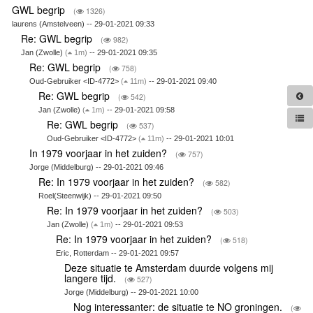
GWL begrip
(
1326)
laurens (Amstelveen) -- 29-01-2021 09:33
Re: GWL begrip
(
982)
Jan (Zwolle)
(
1m)
-- 29-01-2021 09:35
Re: GWL begrip
(
758)
Oud-Gebruiker <ID-4772>
(
11m)
-- 29-01-2021 09:40
Re: GWL begrip
(
542)
Jan (Zwolle)
(
1m)
-- 29-01-2021 09:58
Re: GWL begrip
(
537)
Oud-Gebruiker <ID-4772>
(
11m)
-- 29-01-2021 10:01
In 1979 voorjaar in het zuiden?
(
757)
Jorge (Middelburg) -- 29-01-2021 09:46
Re: In 1979 voorjaar in het zuiden?
(
582)
Roel(Steenwijk) -- 29-01-2021 09:50
Re: In 1979 voorjaar in het zuiden?
(
503)
Jan (Zwolle)
(
1m)
-- 29-01-2021 09:53
Re: In 1979 voorjaar in het zuiden?
(
518)
Eric, Rotterdam -- 29-01-2021 09:57
Deze situatie te Amsterdam duurde volgens mij
langere tijd.
(
527)
Jorge (Middelburg) -- 29-01-2021 10:00
Nog interessanter: de situatie te NO groningen.
(