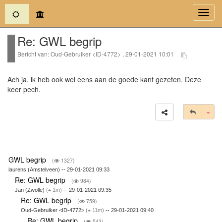
(current)
Toggl
navig
Re: GWL begrip
Bericht van: Oud-Gebruiker <ID-4772> , 29-01-2021 10:01
Ach ja, ik heb ook wel eens aan de goede kant gezeten. Deze
keer pech.
Tog
GWL begrip
(
1327)
laurens (Amstelveen) -- 29-01-2021 09:33
Re: GWL begrip
(
984)
Jan (Zwolle)
(
1m)
-- 29-01-2021 09:35
Re: GWL begrip
(
759)
Oud-Gebruiker <ID-4772>
(
11m)
-- 29-01-2021 09:40
Re: GWL begrip
(
543)