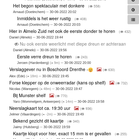
Het begon spektaculair met donkere
(
558)
Arnaud (Doetinchem) -- 30-06-2022 20:02
Inmiddels is het weer rustig
(
408)
Arnaud (Doetinchem) -- 30-06-2022 20:03
Hier in Almelo Zuid net ook de eerste donder te horen
(
432)
Daniel (Almelo) -- 30-06-2022 19:44
Nu ook eerste weerlicht met diepe dreun er achteraan
Daniel (Almelo) -- 30-06-2022 19:56
Eerste verre dreun te horen
(
243)
Jeroen (Hardenberg)
(
9m)
-- 30-06-2022 20:00
Verslaggever nu in Boschoord Drenthe -
(
630)
Alex (Ede)
(
18m)
-- 30-06-2022 19:45
Forse klepper op de onweerradar (kans op shelf)
(
732)
Nicolas (Waregem)
(
48m)
-- 30-06-2022 19:47
Bij Munster shelf
(
770)
Yaro (Wommelgem, Antwerpen)
(
14m)
-- 30-06-2022 19:58
Neerslagkaart tot ca. 19:30 uur
(
936)
Jelmer (Vlaardingen)
(
-2m)
-- 30-06-2022 19:49
Bekend gezicht dit kaartje
(
340)
Jaimy (Hulsberg) -- 30-06-2022 19:59
Kaartje klopt voor hier, exact 15 mm is er gevallen
(
255)