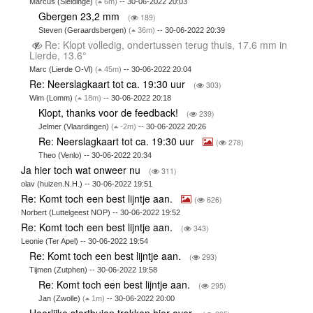
Marcus (Sleidinge)
(
6m)
-- 30-06-2022 20:03
Gbergen 23,2 mm
(
189)
Steven (Geraardsbergen)
(
36m)
-- 30-06-2022 20:39
Re: Klopt volledig, ondertussen terug thuis, 17.6 mm in
Lierde, 13.6°
Marc (Lierde O-Vl)
(
45m)
-- 30-06-2022 20:04
Re: Neerslagkaart tot ca. 19:30 uur
(
303)
Wim (Lomm)
(
18m)
-- 30-06-2022 20:18
Klopt, thanks voor de feedback!
(
239)
Jelmer (Vlaardingen)
(
-2m)
-- 30-06-2022 20:26
Re: Neerslagkaart tot ca. 19:30 uur
(
278)
Theo (Venlo) -- 30-06-2022 20:34
Ja hier toch wat onweer nu
(
311)
olav (huizen.N.H.) -- 30-06-2022 19:51
Re: Komt toch een best lijntje aan.
(
626)
Norbert (Luttelgeest NOP) -- 30-06-2022 19:52
Re: Komt toch een best lijntje aan.
(
343)
Leonie (Ter Apel) -- 30-06-2022 19:54
Re: Komt toch een best lijntje aan.
(
293)
Tijmen (Zutphen) -- 30-06-2022 19:58
Re: Komt toch een best lijntje aan.
(
295)
Jan (Zwolle)
(
1m)
-- 30-06-2022 20:00
Heerlijke stortbuien trokken hier over.