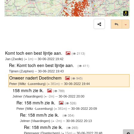
Tog
Komt toch een best lijntje aan.
(
2113)
Jan (Zwolle)
(
1m)
-- 30-06-2022 19:42
Re: Komt toch een best lijntje aan.
(
411)
Tijmen (Zutphen) -- 30-06-2022 19:43
Onweer nadert Doetinchem
(
945)
Peter (Wiltz -Luxemburg)
(
381m)
-- 30-06-2022 19:44
158 mm/h zie ik.
(
789)
Jelmer (Vlaardingen)
(
-2m)
-- 30-06-2022 20:00
Re: 158 mm/h zie ik.
(
526)
Peter (Wiltz -Luxemburg)
(
381m)
-- 30-06-2022 20:09
Re: 158 mm/h zie ik.
(
354)
Jelmer (Vlaardingen)
(
-2m)
-- 30-06-2022 20:13
Re: 158 mm/h zie ik.
(
265)
Pieterweer (Doetinchem)
(
15m)
-- 30-06-2022 20:48