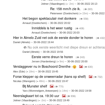
Jelmer (Vlaardingen)
(
-2m)
-- 30-06-2022 20:13
Re: 158 mm/h zie ik.
(
265)
Pieterweer (Doetinchem)
(
15m)
-- 30-06-2022
Het begon spektaculair met donkere
(
558)
Arnaud (Doetinchem) -- 30-06-2022 20:02
Inmiddels is het weer rustig
(
408)
Arnaud (Doetinchem) -- 30-06-2022 20:03
Hier in Almelo Zuid net ook de eerste donder te horen
(
432
Daniel (Almelo) -- 30-06-2022 19:44
Nu ook eerste weerlicht met diepe dreun er achter
Daniel (Almelo) -- 30-06-2022 19:56
Eerste verre dreun te horen
(
243)
Jeroen (Hardenberg)
(
9m)
-- 30-06-2022 20:00
Verslaggever nu in Boschoord Drenthe -
(
630)
Alex (Ede)
(
18m)
-- 30-06-2022 19:45
Forse klepper op de onweerradar (kans op shelf)
(
732)
Nicolas (Waregem)
(
48m)
-- 30-06-2022 19:47
Bij Munster shelf
(
770)
Yaro (Wommelgem, Antwerpen)
(
14m)
-- 30-06-2022 19:58
Neerslagkaart tot ca. 19:30 uur
(
936)
Jelmer (Vlaardingen)
(
-2m)
-- 30-06-2022 19:49