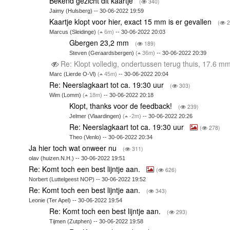
Bekend gezicht dit kaartje
(
340)
Jaimy (Hulsberg) -- 30-06-2022 19:59
Kaartje klopt voor hier, exact 15 mm is er gevallen
(
2
Marcus (Sleidinge)
(
6m)
-- 30-06-2022 20:03
Gbergen 23,2 mm
(
189)
Steven (Geraardsbergen)
(
36m)
-- 30-06-2022 20:39
Re: Klopt volledig, ondertussen terug thuis, 17.6 mm
Marc (Lierde O-Vl)
(
45m)
-- 30-06-2022 20:04
Re: Neerslagkaart tot ca. 19:30 uur
(
303)
Wim (Lomm)
(
18m)
-- 30-06-2022 20:18
Klopt, thanks voor de feedback!
(
239)
Jelmer (Vlaardingen)
(
-2m)
-- 30-06-2022 20:26
Re: Neerslagkaart tot ca. 19:30 uur
(
278)
Theo (Venlo) -- 30-06-2022 20:34
Ja hier toch wat onweer nu
(
311)
olav (huizen.N.H.) -- 30-06-2022 19:51
Re: Komt toch een best lijntje aan.
(
626)
Norbert (Luttelgeest NOP) -- 30-06-2022 19:52
Re: Komt toch een best lijntje aan.
(
343)
Leonie (Ter Apel) -- 30-06-2022 19:54
Re: Komt toch een best lijntje aan.
(
293)
Tijmen (Zutphen) -- 30-06-2022 19:58