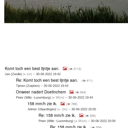
Komt toch een best lijntje aan.
(
2113)
Jan (Zwolle)
(
1m)
-- 30-06-2022 19:42
Re: Komt toch een best lijntje aan.
(
411)
Tijmen (Zutphen) -- 30-06-2022 19:43
Onweer nadert Doetinchem
(
944)
Peter (Wiltz -Luxemburg)
(
381m)
-- 30-06-2022 19:44
158 mm/h zie ik.
(
789)
Jelmer (Vlaardingen)
(
-2m)
-- 30-06-2022 20:00
Re: 158 mm/h zie ik.
(
526)
Peter (Wiltz -Luxemburg)
(
381m)
-- 30-06-2022 20:09
Re: 158 mm/h zie ik.
(
354)