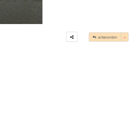
Tog
antwoorden