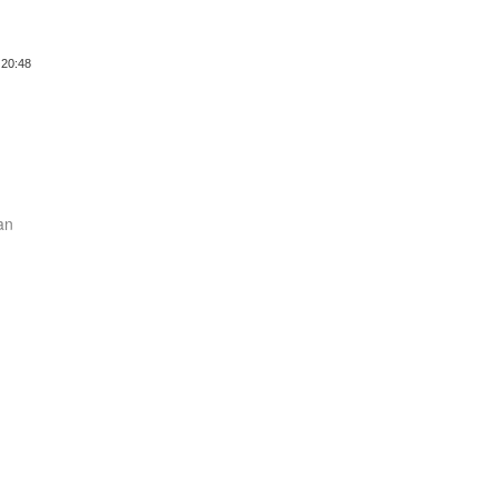
 20:48
)
aan