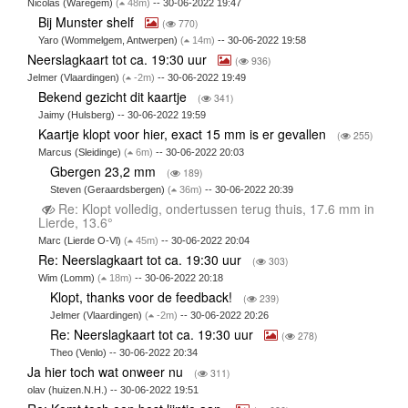
Nicolas (Waregem)
(
48m)
-- 30-06-2022 19:47
Bij Munster shelf
(
770)
Yaro (Wommelgem, Antwerpen)
(
14m)
-- 30-06-2022 19:58
Neerslagkaart tot ca. 19:30 uur
(
936)
Jelmer (Vlaardingen)
(
-2m)
-- 30-06-2022 19:49
Bekend gezicht dit kaartje
(
341)
Jaimy (Hulsberg) -- 30-06-2022 19:59
Kaartje klopt voor hier, exact 15 mm is er gevallen
(
255)
Marcus (Sleidinge)
(
6m)
-- 30-06-2022 20:03
Gbergen 23,2 mm
(
189)
Steven (Geraardsbergen)
(
36m)
-- 30-06-2022 20:39
Re: Klopt volledig, ondertussen terug thuis, 17.6 mm in
Lierde, 13.6°
Marc (Lierde O-Vl)
(
45m)
-- 30-06-2022 20:04
Re: Neerslagkaart tot ca. 19:30 uur
(
303)
Wim (Lomm)
(
18m)
-- 30-06-2022 20:18
Klopt, thanks voor de feedback!
(
239)
Jelmer (Vlaardingen)
(
-2m)
-- 30-06-2022 20:26
Re: Neerslagkaart tot ca. 19:30 uur
(
278)
Theo (Venlo) -- 30-06-2022 20:34
Ja hier toch wat onweer nu
(
311)
olav (huizen.N.H.) -- 30-06-2022 19:51