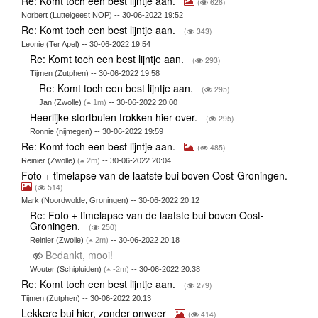
Re: Komt toch een best lijntje aan.
(
626)
Norbert (Luttelgeest NOP) -- 30-06-2022 19:52
Re: Komt toch een best lijntje aan.
(
343)
Leonie (Ter Apel) -- 30-06-2022 19:54
Re: Komt toch een best lijntje aan.
(
293)
Tijmen (Zutphen) -- 30-06-2022 19:58
Re: Komt toch een best lijntje aan.
(
295)
Jan (Zwolle)
(
1m)
-- 30-06-2022 20:00
Heerlijke stortbuien trokken hier over.
(
295)
Ronnie (nijmegen) -- 30-06-2022 19:59
Re: Komt toch een best lijntje aan.
(
485)
Reinier (Zwolle)
(
2m)
-- 30-06-2022 20:04
Foto + timelapse van de laatste bui boven Oost-Groningen.
(
514)
Mark (Noordwolde, Groningen) -- 30-06-2022 20:12
Re: Foto + timelapse van de laatste bui boven Oost-
Groningen.
(
250)
Reinier (Zwolle)
(
2m)
-- 30-06-2022 20:18
Bedankt, mooi!
Wouter (Schipluiden)
(
-2m)
-- 30-06-2022 20:38
Re: Komt toch een best lijntje aan.
(
279)
Tijmen (Zutphen) -- 30-06-2022 20:13
Lekkere bui hier, zonder onweer
(
414)