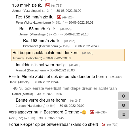
158 mm/h zie ik.
(
789)
Jelmer (Vlaardingen)
(
-2m)
-- 30-06-2022 20:00
Re: 158 mm/h zie ik.
(
526)
Peter (Wiltz -Luxemburg)
(
381m)
-- 30-06-2022 20:09
Re: 158 mm/h zie ik.
(
355)
Jelmer (Vlaardingen)
(
-2m)
-- 30-06-2022 20:13
Re: 158 mm/h zie ik.
(
265)
Pieterweer (Doetinchem)
(
15m)
-- 30-06-2022 20:48
Het begon spektaculair met donkere
(
559)
Arnaud (Doetinchem) -- 30-06-2022 20:02
Inmiddels is het weer rustig
(
408)
Arnaud (Doetinchem) -- 30-06-2022 20:03
Hier in Almelo Zuid net ook de eerste donder te horen
(
432)
Daniel (Almelo) -- 30-06-2022 19:44
Nu ook eerste weerlicht met diepe dreun er achteraan
Daniel (Almelo) -- 30-06-2022 19:56
Eerste verre dreun te horen
(
243)
Jeroen (Hardenberg)
(
9m)
-- 30-06-2022 20:00
Verslaggever nu in Boschoord Drenthe -
(
630)
Alex (Ede)
(
18m)
-- 30-06-2022 19:45
Forse klepper op de onweerradar (kans op shelf)
(
732)