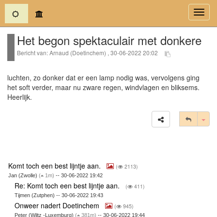
(current)
Toggl
navig
Het begon spektaculair met donkere
Bericht van: Arnaud (Doetinchem) , 30-06-2022 20:02
luchten, zo donker dat er een lamp nodig was, vervolgens ging
het soft verder, maar nu zware regen, windvlagen en bliksems.
Heerlijk.
Tog
Komt toch een best lijntje aan.
(
2113)
Jan (Zwolle)
(
1m)
-- 30-06-2022 19:42
Re: Komt toch een best lijntje aan.
(
411)
Tijmen (Zutphen) -- 30-06-2022 19:43
Onweer nadert Doetinchem
(
945)
Peter (Wiltz -Luxemburg)
(
381m)
-- 30-06-2022 19:44