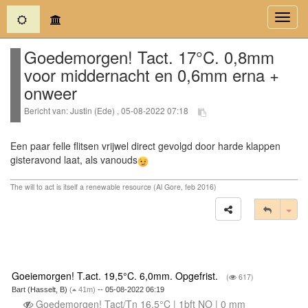
(current)
Toggl
navig
Goedemorgen! Tact. 17°C. 0,8mm
voor middernacht en 0,6mm erna +
onweer
Bericht van: Justin (Ede) , 05-08-2022 07:18
Een paar felle flitsen vrijwel direct gevolgd door harde klappen
gisteravond laat, als vanouds
The will to act is itself a renewable resource (Al Gore, feb 2016)
Tog
Goeiemorgen! T.act. 19,5°C. 6,0mm. Opgefrist.
(
617)
Bart (Hasselt, B)
(
41m)
-- 05-08-2022 06:19
Goedemorgen! Tact/Tn 16,5°C | 1bft NO | 0 mm