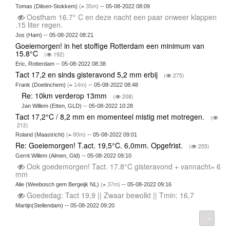
Tomas (Dilsen-Stokkem)
(
35m)
-- 05-08-2022 08:09
Oostham 16.7° C en deze nacht een paar onweer klappen
.15 liter regen.
Jos (Ham) -- 05-08-2022 08:21
Goeiemorgen! in het stoffige Rotterdam een minimum van
15.8°C
(
192)
Eric, Rotterdam -- 05-08-2022 08:38
Tact 17,2 en sinds gisteravond 5,2 mm erbij
(
275)
Frank (Doetinchem)
(
14m)
-- 05-08-2022 08:48
Re: 10km verderop 13mm
(
208)
Jan Willem (Etten, GLD) -- 05-08-2022 10:28
Tact 17,2°C / 8,2 mm en momenteel mistig met motregen.
(
212)
Roland (Maastricht)
(
80m)
-- 05-08-2022 09:01
Re: Goeiemorgen! T.act. 19,5°C. 6,0mm. Opgefrist.
(
255)
Gerrit Willem (Almen, Gld) -- 05-08-2022 09:10
Ook goedemorgen! Tact. 17.8°C gisteravond + vannacht= 6
mm
Alie (Weebosch gem Bergeijk NL)
(
37m)
-- 05-08-2022 09:16
Goededag: Tact 19,9 || Zwaar bewolkt || Tmin: 16,7
Martijn(Stellendam) -- 05-08-2022 09:20