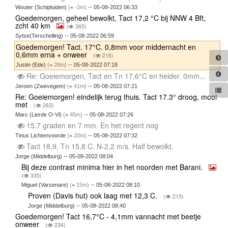
Wouter (Schipluiden)
(
-2m)
-- 05-08-2022 06:33
Goedemorgen, geheel bewolkt, Tact 17,2 °C bij NNW 4 Bft,
zcht 40 km
(
365)
Sytse(Terschelling) -- 05-08-2022 06:59
Goedemorgen! Tact. 17°C. 0,8mm voor middernacht en
0,6mm erna + onweer
(
216)
Justin (Ede)
(
28m)
-- 05-08-2022 07:18
Re: Goeiemorgen, Tact en Tn 17,6°C en helder. 0mm...
Jeroen (Zwevegem)
(
41m)
-- 05-08-2022 07:21
Re: Goeiemorgen! eindelijk terug thuis. Tact 17.3° droog, mooi
met
(
263)
Marc (Lierde O-Vl)
(
45m)
-- 05-08-2022 07:26
15.7 graden en 7 mm. En het regent nog
Tinus Lichtenvoorde
(
20m)
-- 05-08-2022 07:32
Tact 18,9, Tn 15,8 C. N-2,2 m/s. Half bewolkt.
Jorge (Middelburg) -- 05-08-2022 08:04
Bij deze contrast minima hier in het noorden met Barani.
(
335)
Miguel (Varsenare)
(
15m)
-- 05-08-2022 08:10
Proven (Davis hut) ook laag met 12,3 C.
(
215)
Jorge (Middelburg) -- 05-08-2022 08:40
Goedemorgen! Tact 16,7°C - 4,1mm vannacht met beetje
onweer
(
234)