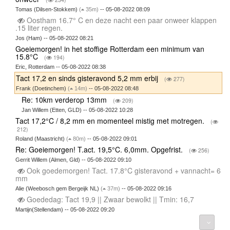
Tomas (Dilsen-Stokkem)
(
35m)
-- 05-08-2022 08:09
Oostham 16.7° C en deze nacht een paar onweer klappen
.15 liter regen.
Jos (Ham) -- 05-08-2022 08:21
Goeiemorgen! in het stoffige Rotterdam een minimum van
15.8°C
(
194)
Eric, Rotterdam -- 05-08-2022 08:38
Tact 17,2 en sinds gisteravond 5,2 mm erbij
(
277)
Frank (Doetinchem)
(
14m)
-- 05-08-2022 08:48
Re: 10km verderop 13mm
(
209)
Jan Willem (Etten, GLD) -- 05-08-2022 10:28
Tact 17,2°C / 8,2 mm en momenteel mistig met motregen.
(
212)
Roland (Maastricht)
(
80m)
-- 05-08-2022 09:01
Re: Goeiemorgen! T.act. 19,5°C. 6,0mm. Opgefrist.
(
256)
Gerrit Willem (Almen, Gld) -- 05-08-2022 09:10
Ook goedemorgen! Tact. 17.8°C gisteravond + vannacht= 6
mm
Alie (Weebosch gem Bergeijk NL)
(
37m)
-- 05-08-2022 09:16
Goededag: Tact 19,9 || Zwaar bewolkt || Tmin: 16,7
Martijn(Stellendam) -- 05-08-2022 09:20