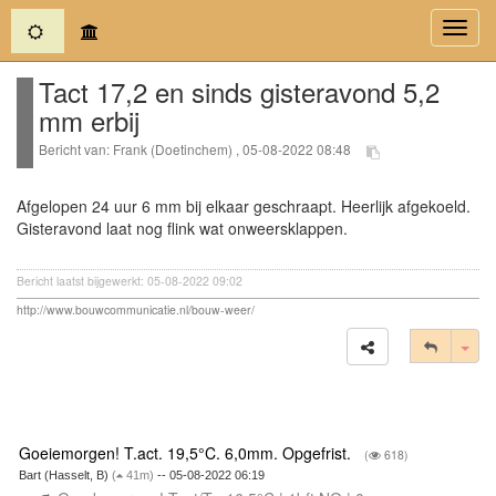
(current)
Toggl
navig
Tact 17,2 en sinds gisteravond 5,2
mm erbij
Bericht van: Frank (Doetinchem) , 05-08-2022 08:48
Afgelopen 24 uur 6 mm bij elkaar geschraapt. Heerlijk afgekoeld.
Gisteravond laat nog flink wat onweersklappen.
Bericht laatst bijgewerkt: 05-08-2022 09:02
http://www.bouwcommunicatie.nl/bouw-weer/
Tog
Goeiemorgen! T.act. 19,5°C. 6,0mm. Opgefrist.
(
618)
Bart (Hasselt, B)
(
41m)
-- 05-08-2022 06:19