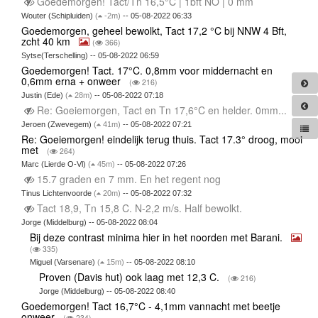
Goedemorgen! Tact/Tn 16,5°C | 1bft NO | 0 mm
Wouter (Schipluiden)
(
-2m)
-- 05-08-2022 06:33
Goedemorgen, geheel bewolkt, Tact 17,2 °C bij NNW 4 Bft,
zcht 40 km
(
366)
Sytse(Terschelling) -- 05-08-2022 06:59
Goedemorgen! Tact. 17°C. 0,8mm voor middernacht en
0,6mm erna + onweer
(
216)
Justin (Ede)
(
28m)
-- 05-08-2022 07:18
Re: Goeiemorgen, Tact en Tn 17,6°C en helder. 0mm...
Jeroen (Zwevegem)
(
41m)
-- 05-08-2022 07:21
Re: Goeiemorgen! eindelijk terug thuis. Tact 17.3° droog, mooi
met
(
264)
Marc (Lierde O-Vl)
(
45m)
-- 05-08-2022 07:26
15.7 graden en 7 mm. En het regent nog
Tinus Lichtenvoorde
(
20m)
-- 05-08-2022 07:32
Tact 18,9, Tn 15,8 C. N-2,2 m/s. Half bewolkt.
Jorge (Middelburg) -- 05-08-2022 08:04
Bij deze contrast minima hier in het noorden met Barani.
(
335)
Miguel (Varsenare)
(
15m)
-- 05-08-2022 08:10
Proven (Davis hut) ook laag met 12,3 C.
(
216)
Jorge (Middelburg) -- 05-08-2022 08:40
Goedemorgen! Tact 16,7°C - 4,1mm vannacht met beetje
onweer
(
234)