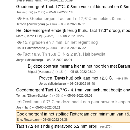
Sytse(Terschelling) -- 05-08-2022 06:59
Goedemorgen! Tact. 17°C. 0,8mm voor middernacht en 0,6
Justin (Ede)
(
28m)
-- 05-08-2022 07:18
Re: Goeiemorgen, Tact en Tn 17,6°C en helder. 0mm...
Jeroen (Zwevegem)
(
41m)
-- 05-08-2022 07:21
Re: Goeiemorgen! eindelijk terug thuis. Tact 17.3° droog, mo
Marc (Lierde O-Vl)
(
45m)
-- 05-08-2022 07:26
15.7 graden en 7 mm. En het regent nog
Tinus Lichtenvoorde
(
20m)
-- 05-08-2022 07:32
Tact 18,9, Tn 15,8 C. N-2,2 m/s. Half bewolkt.
Jorge (Middelburg) -- 05-08-2022 08:04
Bij deze contrast minima hier in het noorden met Baran
Miguel (Varsenare)
(
15m)
-- 05-08-2022 08:10
Proven (Davis hut) ook laag met 12,3 C.
(
216)
Jorge (Middelburg) -- 05-08-2022 08:40
Goedemorgen! Tact 16,7°C - 4,1mm vannacht met beetje on
Tomas (Dilsen-Stokkem)
(
35m)
-- 05-08-2022 08:09
Oostham 16.7° C en deze nacht een paar onweer klappen .
Jos (Ham) -- 05-08-2022 08:21
Goeiemorgen! in het stoffige Rotterdam een minimum van 1
Eric, Rotterdam -- 05-08-2022 08:38
Tact 17,2 en sinds gisteravond 5,2 mm erbij
(
275)