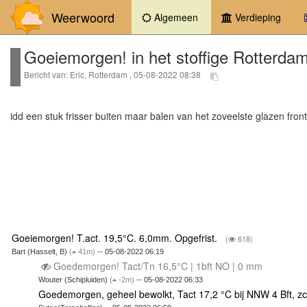
Weerwoord
(current)
Algemeen
Verdieping
Goeiemorgen! in het stoffige Rotterd
Bericht van: Eric, Rotterdam , 05-08-2022 08:38
idd een stuk frisser buiten maar balen van het zoveelste glazen fron
Goeiemorgen! T.act. 19,5°C. 6,0mm. Opgefrist.
(
618)
Bart (Hasselt, B)
(
41m)
-- 05-08-2022 06:19
Goedemorgen! Tact/Tn 16,5°C | 1bft NO | 0 mm
Wouter (Schipluiden)
(
-2m)
-- 05-08-2022 06:33
Goedemorgen, geheel bewolkt, Tact 17,2 °C bij NNW 4 Bft, z