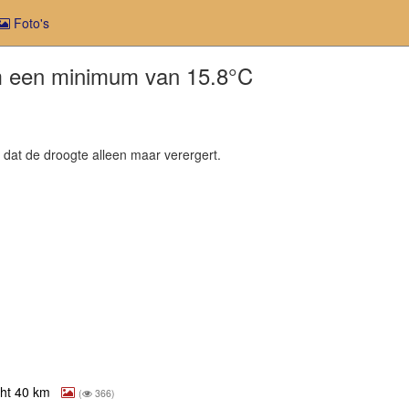
Foto's
am een minimum van 15.8°C
t dat de droogte alleen maar verergert.
cht 40 km
(
366)