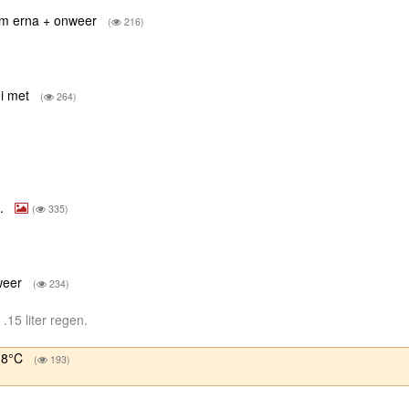
mm erna + onweer
(
216)
oi met
(
264)
i.
(
335)
weer
(
234)
15 liter regen.
5.8°C
(
193)