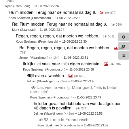
2586)
Ryan (Etten-Leur) -- 11-08-2022 22:26
Pluim midden. Terug naar de normaal na dag 6.
(
872)
Koos Spakman (Froombosch) -- 11-08-2022 23:20
Re: Pluim midden. Terug naar de normaal na dag 6.
(
590)
Mark (Zaanstad) -- 11-08-2022 23:24
Regen, regen, regen, dat moeten we hebben.
(
551)
Koos Spakman (Froombosch) -- 11-08-2022 23:30
Re: Regen, regen, regen, dat moeten we hebben.
(
762)
Jelmer (Vlaardingen)
(
-2m)
-- 11-08-2022 23:31
Ik kijk niet vaak naar mijn eigen achtertuin.
(
696)
Koos Spakman (Froombosch) -- 11-08-2022 23:38
Blijft even afwachten.
(
609)
Jelmer (Vlaardingen)
(
-2m)
-- 11-08-2022 23:45
Das veel te weinig. Maar goed, "iets is beter
dan niets"
Koos Spakman (Froombosch) -- 11-08-2022 23:49
In ieder geval het dubbele van wat de afgelopen
42 dagen is gevallen.
(
274)
Jelmer (Vlaardingen)
(
-2m)
-- 11-08-2022 23:55
53,1 mm in Froombosch
Koos Spakman (Froombosch) -- 11-08-2022 23:59