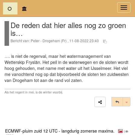
(current)
Toggl
navig
De reden dat hier alles nog zo groen
is…
Bericht van: Peter - Drogeham (Fr) , 11-08-2022 23:40
…. is niet de regenval, maar het watermanagement van
Wetterskip Fryslän. Het peil in de waterwegen en de sloten wordt
hoog gehouden, met name met water uit het IJsselmeer. Het viel
me vanochtend nog op dat bijvoorbeeld de sloten ten zuidwesten
van Drogeham tot aan de rand vol zaten.
Als het regent in mei, is de winter voorbij.
Tog
ECMWF-pluim zuid 12 UTC - langdurig zomerse maxima.
(