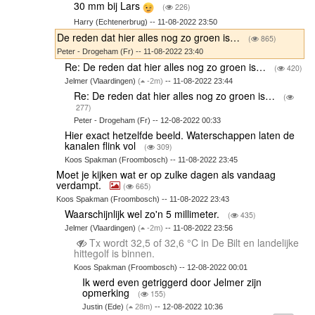
30 mm bij Lars
(
226)
Harry (Echtenerbrug) -- 11-08-2022 23:50
De reden dat hier alles nog zo groen is…
(
865)
Peter - Drogeham (Fr) -- 11-08-2022 23:40
Re: De reden dat hier alles nog zo groen is…
(
420)
Jelmer (Vlaardingen)
(
-2m)
-- 11-08-2022 23:44
Re: De reden dat hier alles nog zo groen is…
(
277)
Peter - Drogeham (Fr) -- 12-08-2022 00:33
Hier exact hetzelfde beeld. Waterschappen laten de
kanalen flink vol
(
309)
Koos Spakman (Froombosch) -- 11-08-2022 23:45
Moet je kijken wat er op zulke dagen als vandaag
verdampt.
(
665)
Koos Spakman (Froombosch) -- 11-08-2022 23:43
Waarschijnlijk wel zo'n 5 millimeter.
(
435)
Jelmer (Vlaardingen)
(
-2m)
-- 11-08-2022 23:56
Tx wordt 32,5 of 32,6 °C in De Bilt en landelijke
hittegolf is binnen.
Koos Spakman (Froombosch) -- 12-08-2022 00:01
Ik werd even getriggerd door Jelmer zijn
opmerking
(
155)
Justin (Ede)
(
28m)
-- 12-08-2022 10:36