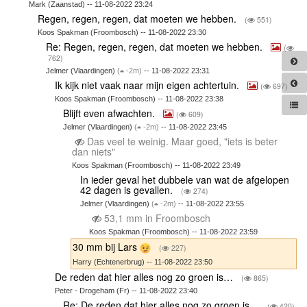
Mark (Zaanstad) -- 11-08-2022 23:24
Regen, regen, regen, dat moeten we hebben.
(
551)
Koos Spakman (Froombosch) -- 11-08-2022 23:30
Re: Regen, regen, regen, dat moeten we hebben.
(
762)
Jelmer (Vlaardingen)
(
-2m)
-- 11-08-2022 23:31
Ik kijk niet vaak naar mijn eigen achtertuin.
(
697)
Koos Spakman (Froombosch) -- 11-08-2022 23:38
Blijft even afwachten.
(
609)
Jelmer (Vlaardingen)
(
-2m)
-- 11-08-2022 23:45
Das veel te weinig. Maar goed, "iets is beter
dan niets"
Koos Spakman (Froombosch) -- 11-08-2022 23:49
In ieder geval het dubbele van wat de afgelopen
42 dagen is gevallen.
(
274)
Jelmer (Vlaardingen)
(
-2m)
-- 11-08-2022 23:55
53,1 mm in Froombosch
Koos Spakman (Froombosch) -- 11-08-2022 23:59
30 mm bij Lars
(
227)
Harry (Echtenerbrug) -- 11-08-2022 23:50
De reden dat hier alles nog zo groen is…
(
865)
Peter - Drogeham (Fr) -- 11-08-2022 23:40
Re: De reden dat hier alles nog zo groen is…
(
420)