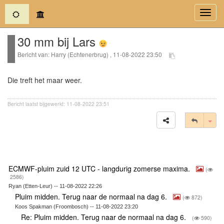
(current)
Toggl
navig
30 mm bij Lars
Bericht van: Harry (Echtenerbrug) , 11-08-2022 23:50
Die treft het maar weer.
Bericht laatst bijgewerkt: 11-08-2022 23:51
Tog
ECMWF-pluim zuid 12 UTC - langdurig zomerse maxima.
(
2586)
Ryan (Etten-Leur) -- 11-08-2022 22:26
Pluim midden. Terug naar de normaal na dag 6.
(
872)
Koos Spakman (Froombosch) -- 11-08-2022 23:20
Re: Pluim midden. Terug naar de normaal na dag 6.
(
590)