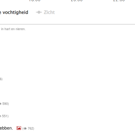
 in hart en nieren.
6)
590)
551)
hebben.
(
762)