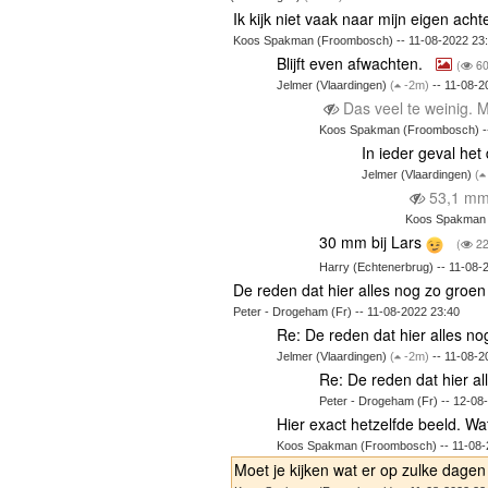
Ik kijk niet vaak naar mijn eigen acht
Koos Spakman (Froombosch) -- 11-08-2022 23
Blijft even afwachten.
(
60
Jelmer (Vlaardingen)
(
-2m)
-- 11-08-2
Das veel te weinig. M
Koos Spakman (Froombosch) --
In ieder geval he
Jelmer (Vlaardingen)
(
53,1 mm
Koos Spakman 
30 mm bij Lars
(
22
Harry (Echtenerbrug) -- 11-08-
De reden dat hier alles nog zo groe
Peter - Drogeham (Fr) -- 11-08-2022 23:40
Re: De reden dat hier alles n
Jelmer (Vlaardingen)
(
-2m)
-- 11-08-2
Re: De reden dat hier a
Peter - Drogeham (Fr) -- 12-08
Hier exact hetzelfde beeld. Wa
Koos Spakman (Froombosch) -- 11-08-
Moet je kijken wat er op zulke dage