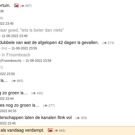
ertuin.
(
697)
:38
9)
022 23:45
aar goed, "iets is beter dan niets"
 11-08-2022 23:49
t dubbele van wat de afgelopen 42 dagen is gevallen.
(
274)
-2m)
-- 11-08-2022 23:55
 in Froombosch
(Froombosch) -- 11-08-2022 23:59
7)
2022 23:50
n is…
(
865)
og zo groen is…
(
420)
022 23:44
lles nog zo groen is…
(
277)
-2022 00:33
terschappen laten de kanalen flink vol
(
309)
2022 23:45
n als vandaag verdampt.
(
666)