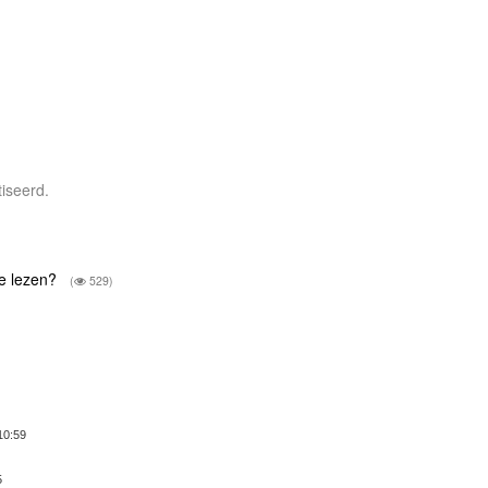
tiseerd.
te lezen?
(
529)
)
10:59
5