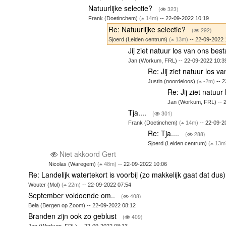
Natuurlijke selectie?
(
323)
Frank (Doetinchem)
(
14m)
-- 22-09-2022 10:19
Re: Natuurlijke selectie?
(
292)
Sjoerd (Leiden centrum)
(
13m)
-- 22-09-2022 
Jij ziet natuur los van ons bes
Jan (Workum, FRL) -- 22-09-2022 10:3
Re: Jij ziet natuur los 
Justin (noordeloos)
(
-2m)
-- 2
Re: Jij ziet natuu
Jan (Workum, FRL) -- 
Tja....
(
301)
Frank (Doetinchem)
(
14m)
-- 22-09-2
Re: Tja....
(
288)
Sjoerd (Leiden centrum)
(
13m
Niet akkoord Gert
Nicolas (Waregem)
(
48m)
-- 22-09-2022 10:06
Re: Landelijk watertekort is voorbij (zo makkelijk gaat dat dus
Wouter (Mol)
(
22m)
-- 22-09-2022 07:54
September voldoende om..
(
408)
Bela (Bergen op Zoom) -- 22-09-2022 08:12
Branden zijn ook zo geblust
(
409)