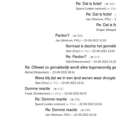
Re: Dat is fictief
(
302)
Sjoerd (Leiden centrum)
(
13m
Re: Dat is fictief
(
Jan (Workum, FRL) -- 
Re: Dat is fi
Rutger (Meppel
Pardon?
(
268)
Jan (Workum, FRL) -- 22-09-2022 11:03
Normaal is slechts het gemid
Stan (Oss)
(
7m)
-- 22-09-2022 13:04
Re: Pardon?
(
213)
VdeV(Heerenveen) -- 22-09-2022 13:10
Re: Oftewel zo gemakkelijk wordt alles tegenwoordig g
Michel (Rotterdam) -- 22-09-2022 08:41
Wees blij dat we in een land wonen waar droogte sl
Stan (Oss)
(
7m)
-- 22-09-2022 10:31
Domme reactie
(
412)
Frank (Doetinchem)
(
14m)
-- 22-09-2022 09:47
Re: Domme reactie
(
336)
Sjoerd (Leiden centrum)
(
13m)
-- 22-09-2022 10:04
Re: Domme reactie
(
299)
Jan (Workum, FRL) -- 22-09-2022 10:16