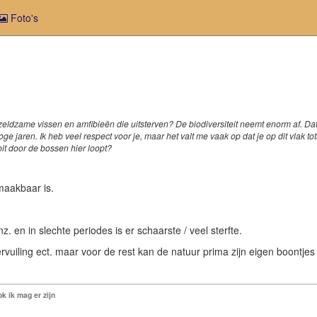
Foto's
zeldzame vissen en amfibieën die uitsterven? De biodiversiteit neemt enorm af. Dat
ge jaren. Ik heb veel respect voor je, maar het valt me vaak op dat je op dit vlak t
it door de bossen hier loopt?
maakbaar is.
. en in slechte periodes is er schaarste / veel sterfte.
rvuiling ect. maar voor de rest kan de natuur prima zijn eigen boontje
k ik mag er zijn