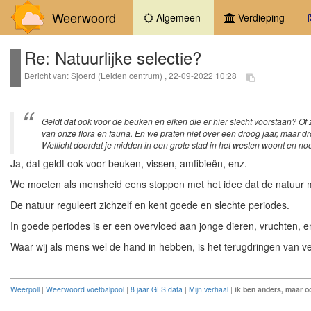
Weerwoord
(current)
Algemeen
Verdieping
Re: Natuurlijke selectie?
Bericht van: Sjoerd (Leiden centrum) , 22-09-2022 10:28
Geldt dat ook voor de beuken en eiken die er hier slecht voorstaan? Of 
van onze flora en fauna. En we praten niet over een droog jaar, maar dro
Wellicht doordat je midden in een grote stad in het westen woont en noo
Ja, dat geldt ook voor beuken, vissen, amfibieën, enz.
We moeten als mensheid eens stoppen met het idee dat de natuur 
De natuur reguleert zichzelf en kent goede en slechte periodes.
In goede periodes is er een overvloed aan jonge dieren, vruchten, enz
Waar wij als mens wel de hand in hebben, is het terugdringen van ve
Weerpoll
|
Weerwoord voetbalpool
|
8 jaar GFS data
|
Mijn verhaal
|
ik ben anders, maar oo