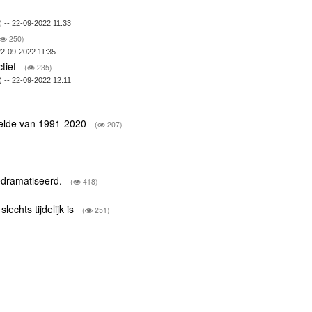
)
-- 22-09-2022 11:33
250)
22-09-2022 11:35
ctief
(
235)
) -- 22-09-2022 12:11
delde van 1991-2020
(
207)
edramatiseerd.
(
418)
echts tijdelijk is
(
251)