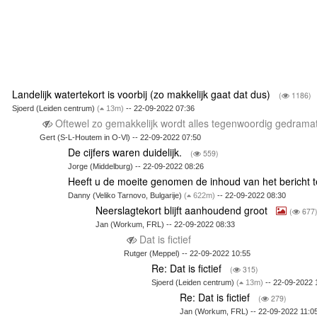
Landelijk watertekort is voorbij (zo makkelijk gaat dat dus)
(
1186)
Sjoerd (Leiden centrum)
(
13m)
-- 22-09-2022 07:36
Oftewel zo gemakkelijk wordt alles tegenwoordig gedrama
Gert (S-L-Houtem in O-Vl) -- 22-09-2022 07:50
De cijfers waren duidelijk.
(
559)
Jorge (Middelburg) -- 22-09-2022 08:26
Heeft u de moeite genomen de inhoud van het bericht 
Danny (Veliko Tarnovo, Bulgarije)
(
622m)
-- 22-09-2022 08:30
Neerslagtekort blijft aanhoudend groot
(
677
Jan (Workum, FRL) -- 22-09-2022 08:33
Dat is fictief
Rutger (Meppel) -- 22-09-2022 10:55
Re: Dat is fictief
(
315)
Sjoerd (Leiden centrum)
(
13m)
-- 22-09-2022 
Re: Dat is fictief
(
279)
Jan (Workum, FRL) -- 22-09-2022 11:0