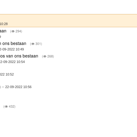
10:28
taan
(
294)
9
van ons bestaan
(
301)
2-09-2022 10:49
r los van ons bestaan
(
268)
22-09-2022 10:54
022 10:52
)
-- 22-09-2022 10:56
)
(
432)