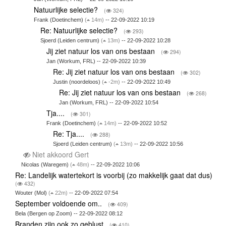
Natuurlijke selectie?
(
324)
Frank (Doetinchem)
(
14m)
-- 22-09-2022 10:19
Re: Natuurlijke selectie?
(
293)
Sjoerd (Leiden centrum)
(
13m)
-- 22-09-2022 10:28
Jij ziet natuur los van ons bestaan
(
294)
Jan (Workum, FRL) -- 22-09-2022 10:39
Re: Jij ziet natuur los van ons bestaan
(
302)
Justin (noordeloos)
(
-2m)
-- 22-09-2022 10:49
Re: Jij ziet natuur los van ons bestaan
(
268)
Jan (Workum, FRL) -- 22-09-2022 10:54
Tja....
(
301)
Frank (Doetinchem)
(
14m)
-- 22-09-2022 10:52
Re: Tja....
(
288)
Sjoerd (Leiden centrum)
(
13m)
-- 22-09-2022 10:56
Niet akkoord Gert
Nicolas (Waregem)
(
48m)
-- 22-09-2022 10:06
Re: Landelijk watertekort is voorbij (zo makkelijk gaat dat dus)
(
432)
Wouter (Mol)
(
22m)
-- 22-09-2022 07:54
September voldoende om..
(
409)
Bela (Bergen op Zoom) -- 22-09-2022 08:12
Branden zijn ook zo geblust
(
410)