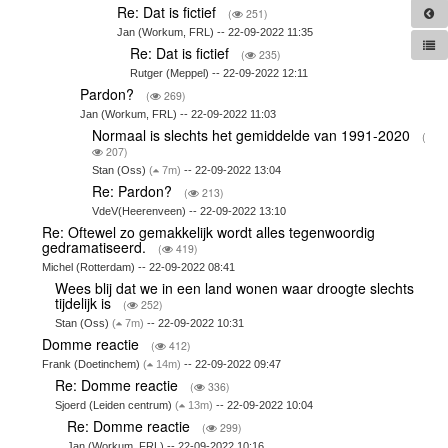
Re: Dat is fictief
(
251)
Jan (Workum, FRL) -- 22-09-2022 11:35
Re: Dat is fictief
(
235)
Rutger (Meppel) -- 22-09-2022 12:11
Pardon?
(
269)
Jan (Workum, FRL) -- 22-09-2022 11:03
Normaal is slechts het gemiddelde van 1991-2020
(
207)
Stan (Oss)
(
7m)
-- 22-09-2022 13:04
Re: Pardon?
(
213)
VdeV(Heerenveen) -- 22-09-2022 13:10
Re: Oftewel zo gemakkelijk wordt alles tegenwoordig
gedramatiseerd.
(
419)
Michel (Rotterdam) -- 22-09-2022 08:41
Wees blij dat we in een land wonen waar droogte slechts
tijdelijk is
(
252)
Stan (Oss)
(
7m)
-- 22-09-2022 10:31
Domme reactie
(
412)
Frank (Doetinchem)
(
14m)
-- 22-09-2022 09:47
Re: Domme reactie
(
336)
Sjoerd (Leiden centrum)
(
13m)
-- 22-09-2022 10:04
Re: Domme reactie
(
299)
Jan (Workum, FRL) -- 22-09-2022 10:16