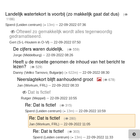
Landelijk watertekort is voorbij (zo makkelijk gaat dat dus)
(
1186)
Sjoerd (Leiden centrum)
(
13m)
-- 22-09-2022 07:36
Oftewel zo gemakkelijk wordt alles tegenwoordig
gedramatiseerd.
Gert (S-L-Houtem in O-Vl) -- 22-09-2022 07:50
De cijfers waren duidelijk.
(
559)
Jorge (Middelburg) -- 22-09-2022 08:26
Heeft u de moeite genomen de inhoud van het bericht te
lezen?
(
529)
Danny (Veliko Tarnovo, Bulgarije)
(
622m)
-- 22-09-2022 08:30
Neerslagtekort blijft aanhoudend groot
(
678)
Jan (Workum, FRL) -- 22-09-2022 08:33
Dat is fictief
Rutger (Meppel) -- 22-09-2022 10:55
Re: Dat is fictief
(
315)
Sjoerd (Leiden centrum)
(
13m)
-- 22-09-2022 10:59
Re: Dat is fictief
(
280)
Jan (Workum, FRL) -- 22-09-2022 11:05
Re: Dat is fictief
(
303)
Sjoerd (Leiden centrum)
(
13m)
-- 22-09-2022 11:33