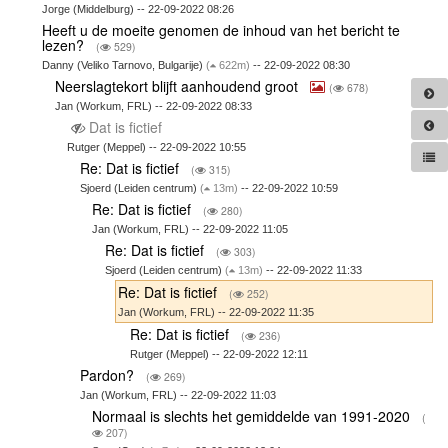
Jorge (Middelburg) -- 22-09-2022 08:26
Heeft u de moeite genomen de inhoud van het bericht te
lezen?
(
529)
Danny (Veliko Tarnovo, Bulgarije)
(
622m)
-- 22-09-2022 08:30
Neerslagtekort blijft aanhoudend groot
(
678)
Jan (Workum, FRL) -- 22-09-2022 08:33
Dat is fictief
Rutger (Meppel) -- 22-09-2022 10:55
Re: Dat is fictief
(
315)
Sjoerd (Leiden centrum)
(
13m)
-- 22-09-2022 10:59
Re: Dat is fictief
(
280)
Jan (Workum, FRL) -- 22-09-2022 11:05
Re: Dat is fictief
(
303)
Sjoerd (Leiden centrum)
(
13m)
-- 22-09-2022 11:33
Re: Dat is fictief
(
252)
Jan (Workum, FRL) -- 22-09-2022 11:35
Re: Dat is fictief
(
236)
Rutger (Meppel) -- 22-09-2022 12:11
Pardon?
(
269)
Jan (Workum, FRL) -- 22-09-2022 11:03
Normaal is slechts het gemiddelde van 1991-2020
(
207)