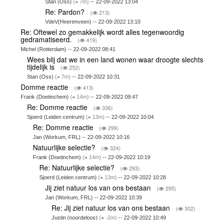
Stan (Oss)
(
7m)
-- 22-09-2022 13:04
Re: Pardon?
(
213)
VdeV(Heerenveen) -- 22-09-2022 13:10
Re: Oftewel zo gemakkelijk wordt alles tegenwoordig
gedramatiseerd.
(
419)
Michel (Rotterdam) -- 22-09-2022 08:41
Wees blij dat we in een land wonen waar droogte slechts
tijdelijk is
(
252)
Stan (Oss)
(
7m)
-- 22-09-2022 10:31
Domme reactie
(
413)
Frank (Doetinchem)
(
14m)
-- 22-09-2022 09:47
Re: Domme reactie
(
336)
Sjoerd (Leiden centrum)
(
13m)
-- 22-09-2022 10:04
Re: Domme reactie
(
299)
Jan (Workum, FRL) -- 22-09-2022 10:16
Natuurlijke selectie?
(
324)
Frank (Doetinchem)
(
14m)
-- 22-09-2022 10:19
Re: Natuurlijke selectie?
(
293)
Sjoerd (Leiden centrum)
(
13m)
-- 22-09-2022 10:28
Jij ziet natuur los van ons bestaan
(
295)
Jan (Workum, FRL) -- 22-09-2022 10:39
Re: Jij ziet natuur los van ons bestaan
(
302)
Justin (noordeloos)
(
-2m)
-- 22-09-2022 10:49