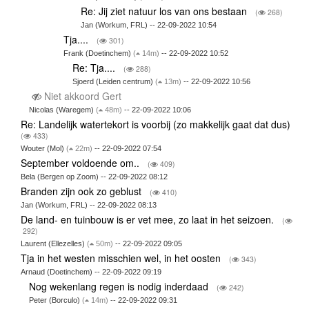
Re: Jij ziet natuur los van ons bestaan
(
268)
Jan (Workum, FRL) -- 22-09-2022 10:54
Tja....
(
301)
Frank (Doetinchem)
(
14m)
-- 22-09-2022 10:52
Re: Tja....
(
288)
Sjoerd (Leiden centrum)
(
13m)
-- 22-09-2022 10:56
Niet akkoord Gert
Nicolas (Waregem)
(
48m)
-- 22-09-2022 10:06
Re: Landelijk watertekort is voorbij (zo makkelijk gaat dat dus)
(
433)
Wouter (Mol)
(
22m)
-- 22-09-2022 07:54
September voldoende om..
(
409)
Bela (Bergen op Zoom) -- 22-09-2022 08:12
Branden zijn ook zo geblust
(
410)
Jan (Workum, FRL) -- 22-09-2022 08:13
De land- en tuinbouw is er vet mee, zo laat in het seizoen.
(
292)
Laurent (Ellezelles)
(
50m)
-- 22-09-2022 09:05
Tja in het westen misschien wel, in het oosten
(
343)
Arnaud (Doetinchem) -- 22-09-2022 09:19
Nog wekenlang regen is nodig inderdaad
(
242)
Peter (Borculo)
(
14m)
-- 22-09-2022 09:31