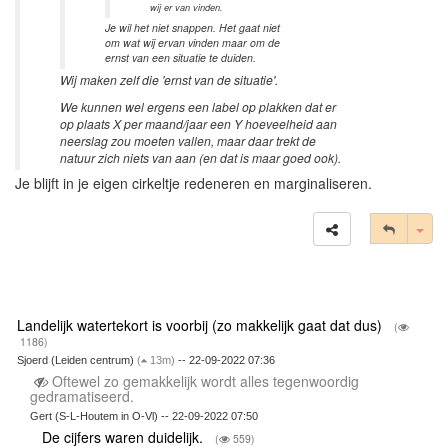
wij er van vinden.
Je wil het niet snappen. Het gaat niet
om wat wij ervan vinden maar om de
ernst van een situatie te duiden.
Wij maken zelf die 'ernst van de situatie'.
We kunnen wel ergens een label op plakken dat er
op plaats X per maand/jaar een Y hoeveelheid aan
neerslag zou moeten vallen, maar daar trekt de
natuur zich niets van aan (en dat is maar goed ook).
Je blijft in je eigen cirkeltje redeneren en marginaliseren.
Tog
Landelijk watertekort is voorbij (zo makkelijk gaat dat dus)
(
1186)
Sjoerd (Leiden centrum)
(
13m)
-- 22-09-2022 07:36
Oftewel zo gemakkelijk wordt alles tegenwoordig
gedramatiseerd.
Gert (S-L-Houtem in O-Vl) -- 22-09-2022 07:50
De cijfers waren duidelijk.
(
559)