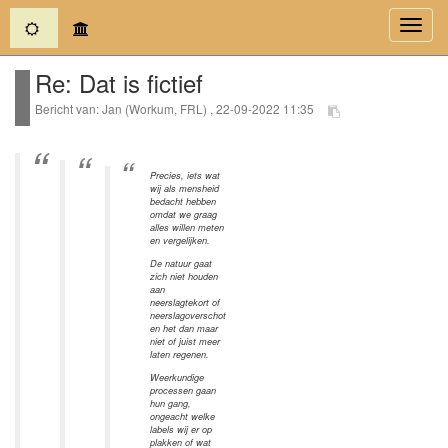
(current)
Toggl
navig
Re: Dat is fictief
Bericht van: Jan (Workum, FRL) , 22-09-2022 11:35
Precies, iets wat
wij als mensheid
bedacht hebben
omdat we graag
alles willen meten
en vergelijken.
De natuur gaat
zich niet houden
aan
neerslagtekort of
neerslagoverschot
en het dan maar
niet of juist meer
laten regenen.
Weerkundige
processen gaan
hun gang,
ongeacht welke
labels wij er op
plakken of wat