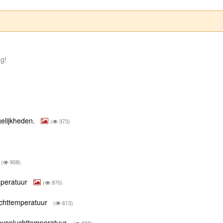
ng!
gelijkheden.
(
373)
(
908)
mperatuur
(
970)
uchttemperatuur
(
613)
bovenluchttemperatuur