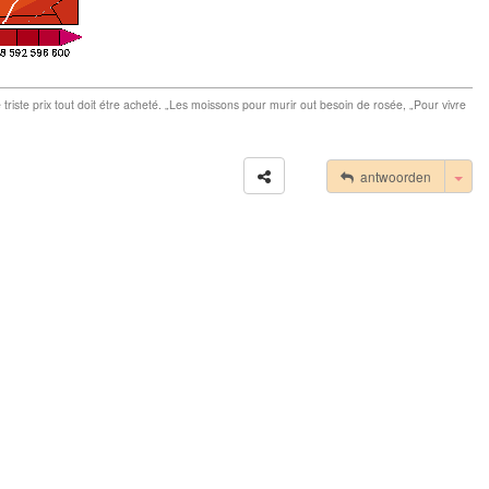
e triste prix tout doit étre acheté. „Les moissons pour murir out besoin de rosée, „Pour vivre
Tog
antwoorden