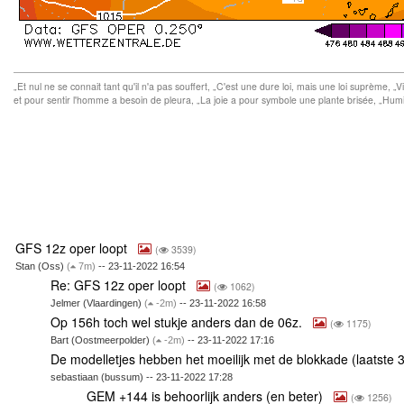
„Et nul ne se connait tant qu'il n'a pas souffert, „C'est une dure loi, mais une loi suprème, 
et pour sentir l'homme a besoin de pleura, „La joie a pour symbole une plante brisée, „Humi
GFS 12z oper loopt
(
3539)
Stan (Oss)
(
7m)
-- 23-11-2022 16:54
Re: GFS 12z oper loopt
(
1062)
Jelmer (Vlaardingen)
(
-2m)
-- 23-11-2022 16:58
Op 156h toch wel stukje anders dan de 06z.
(
1175)
Bart (Oostmeerpolder)
(
-2m)
-- 23-11-2022 17:16
De modelletjes hebben het moeilijk met de blokkade (laatste 
sebastiaan (bussum) -- 23-11-2022 17:28
GEM +144 is behoorlijk anders (en beter)
(
1256)