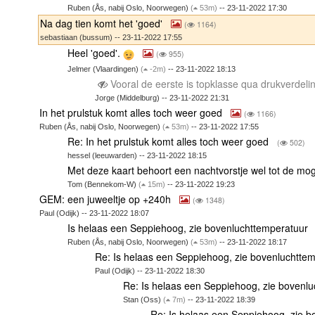
Ruben (Ås, nabij Oslo, Noorwegen)
(
53m)
-- 23-11-2022 17:30
Na dag tien komt het 'goed'
(
1164)
sebastiaan (bussum) -- 23-11-2022 17:55
Heel 'goed'.
(
955)
Jelmer (Vlaardingen)
(
-2m)
-- 23-11-2022 18:13
Vooral de eerste is topklasse qua drukverdeli
Jorge (Middelburg) -- 23-11-2022 21:31
In het prulstuk komt alles toch weer goed
(
1166)
Ruben (Ås, nabij Oslo, Noorwegen)
(
53m)
-- 23-11-2022 17:55
Re: In het prulstuk komt alles toch weer goed
(
502)
hessel (leeuwarden) -- 23-11-2022 18:15
Met deze kaart behoort een nachtvorstje wel tot de mo
Tom (Bennekom-W)
(
15m)
-- 23-11-2022 19:23
GEM: een juweeltje op +240h
(
1348)
Paul (Odijk) -- 23-11-2022 18:07
Is helaas een Seppiehoog, zie bovenluchttemperatuur
Ruben (Ås, nabij Oslo, Noorwegen)
(
53m)
-- 23-11-2022 18:17
Re: Is helaas een Seppiehoog, zie bovenluchtte
Paul (Odijk) -- 23-11-2022 18:30
Re: Is helaas een Seppiehoog, zie bovenl
Stan (Oss)
(
7m)
-- 23-11-2022 18:39
Re: Is helaas een Seppiehoog, zie 