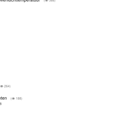
(
588)
264)
eten
(
188)
8