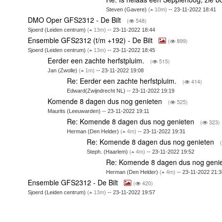
Steven (Gavere)
(
10m)
-- 23-11-2022 18:41
DMO Oper GFS2312 - De Bilt
(
548)
Sjoerd (Leiden centrum)
(
13m)
-- 23-11-2022 18:44
Ensemble GFS2312 (t/m +192) - De Bilt
(
899)
Sjoerd (Leiden centrum)
(
13m)
-- 23-11-2022 18:45
Eerder een zachte herfstpluim.
(
515)
Jan (Zwolle)
(
1m)
-- 23-11-2022 19:08
Re: Eerder een zachte herfstpluim.
(
414)
Edward(Zwijndrecht NL) -- 23-11-2022 19:19
Komende 8 dagen dus nog genieten
(
525)
Maurits (Leeuwarden) -- 23-11-2022 19:11
Re: Komende 8 dagen dus nog genieten
(
323)
Herman (Den Helder)
(
4m)
-- 23-11-2022 19:31
Re: Komende 8 dagen dus nog genieten
(
Steph. (Haarlem)
(
4m)
-- 23-11-2022 19:52
Re: Komende 8 dagen dus nog geni
Herman (Den Helder)
(
4m)
-- 23-11-2022 21:3
Ensemble GFS2312 - De Bilt
(
420)
Sjoerd (Leiden centrum)
(
13m)
-- 23-11-2022 19:57