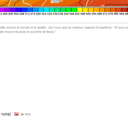
„Vieille comme le monde et la fatalité, „Qu'l nous faut du malheur regevoir le baptéme, ~Et qu'a c
de encore de pluie et couverte de fleurs."
3 runs)
(
953)