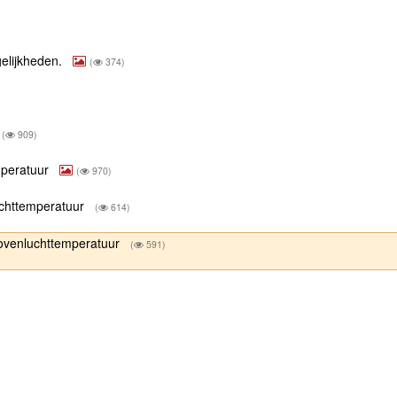
gelijkheden.
(
374)
(
909)
mperatuur
(
970)
uchttemperatuur
(
614)
bovenluchttemperatuur
(
591)