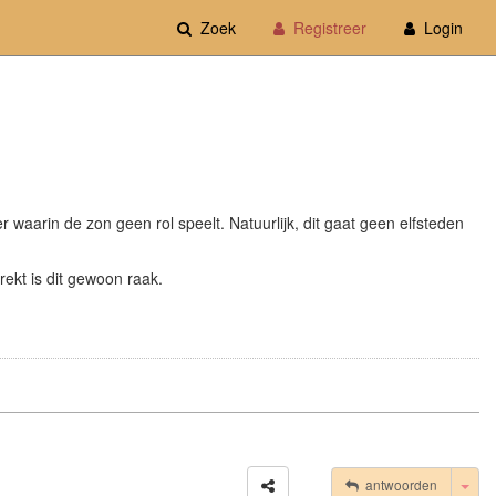
Zoek
Registreer
Login
waarin de zon geen rol speelt. Natuurlijk, dit gaat geen elfsteden
trekt is dit gewoon raak.
Tog
antwoorden