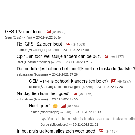
GFS 12z oper loopt
(
3539)
Stan (Oss)
(
7m)
-- 23-11-2022 16:54
Re: GFS 12z oper loopt
(
1063)
Jelmer (Vlaardingen)
(
-2m)
-- 23-11-2022 16:58
Op 156h toch wel stukje anders dan de 06z.
(
1177)
Bart (Oostmeerpolder)
(
-2m)
-- 23-11-2022 17:16
De modelletjes hebben het moeilijk met de blokkade (laatste 
sebastiaan (bussum) -- 23-11-2022 17:28
GEM +144 is behoorlijk anders (en beter)
(
1257)
Ruben (Ås, nabij Oslo, Noorwegen)
(
53m)
-- 23-11-2022 17:30
Na dag tien komt het 'goed'
(
1166)
sebastiaan (bussum) -- 23-11-2022 17:55
Heel 'goed'.
(
956)
Jelmer (Vlaardingen)
(
-2m)
-- 23-11-2022 18:13
Vooral de eerste is topklasse qua drukverdeli
Jorge (Middelburg) -- 23-11-2022 21:31
In het prulstuk komt alles toch weer goed
(
1167)