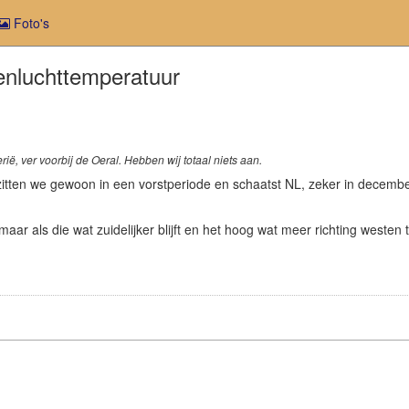
Foto's
enluchttemperatuur
ië, ver voorbij de Oeral. Hebben wij totaal niets aan.
itten we gewoon in een vorstperiode en schaatst NL, zeker in december 
 maar als die wat zuidelijker blijft en het hoog wat meer richting westen 