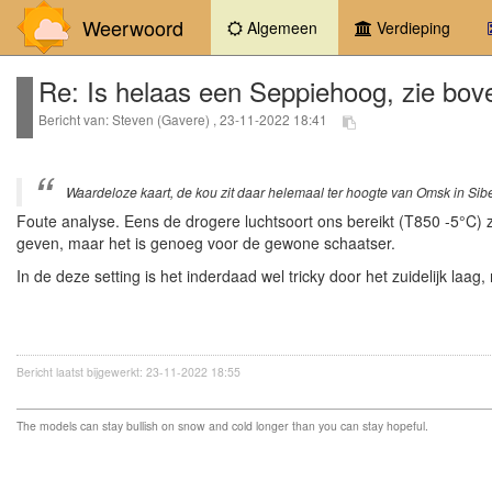
Weerwoord
(current)
Algemeen
Verdieping
Re: Is helaas een Seppiehoog, zie bov
Bericht van: Steven (Gavere) , 23-11-2022 18:41
Waardeloze kaart, de kou zit daar helemaal ter hoogte van Omsk in Siber
Foute analyse. Eens de drogere luchtsoort ons bereikt (T850 -5°C) z
geven, maar het is genoeg voor de gewone schaatser.
In de deze setting is het inderdaad wel tricky door het zuidelijk laag,
Bericht laatst bijgewerkt: 23-11-2022 18:55
The models can stay bullish on snow and cold longer than you can stay hopeful.