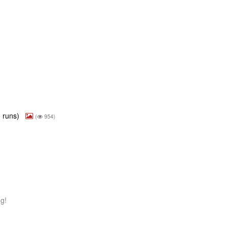
3 runs)
(
954)
ng!