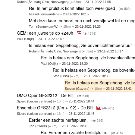
Ruben (Ås, nabij Oslo, Noorwegen)
(
53m)
-- 23-11-2022 17:55
Re: In het prulstuk komt alles toch weer goed
(
503)
hessel (leeuwarden) -- 23-11-2022 18:15
Met deze kaart behoort een nachtvorstje wel tot de mo
Tom (Bennekom-W)
(
15m)
-- 23-11-2022 19:23
GEM: een juweeltje op +240h
(
1349)
Paul (Odijk) -- 23-11-2022 18:07
Is helaas een Seppiehoog, zie bovenluchttemperatuur
Ruben (Ås, nabij Oslo, Noorwegen)
(
53m)
-- 23-11-2022 18:17
Re: Is helaas een Seppiehoog, zie bovenluchtte
Paul (Odijk) -- 23-11-2022 18:30
Re: Is helaas een Seppiehoog, zie bovenl
Stan (Oss)
(
7m)
-- 23-11-2022 18:39
Re: Is helaas een Seppiehoog, zie 
Steven (Gavere)
(
10m)
-- 23-11-2022 18:41
DMO Oper GFS2312 - De Bilt
(
549)
Sjoerd (Leiden centrum)
(
13m)
-- 23-11-2022 18:44
Ensemble GFS2312 (t/m +192) - De Bilt
(
901)
Sjoerd (Leiden centrum)
(
13m)
-- 23-11-2022 18:45
Eerder een zachte herfstpluim.
(
515)
Jan (Zwolle)
(
1m)
-- 23-11-2022 19:08
Re: Eerder een zachte herfstpluim.
(
415)