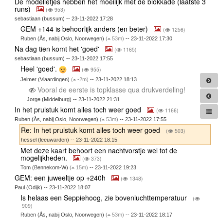
De modelletjes hebben het moeilijk met de blokkade (laatste 3
runs)
(
953)
sebastiaan (bussum) -- 23-11-2022 17:28
GEM +144 is behoorlijk anders (en beter)
(
1256)
Ruben (Ås, nabij Oslo, Noorwegen)
(
53m)
-- 23-11-2022 17:30
Na dag tien komt het 'goed'
(
1165)
sebastiaan (bussum) -- 23-11-2022 17:55
Heel 'goed'.
(
955)
Jelmer (Vlaardingen)
(
-2m)
-- 23-11-2022 18:13
Vooral de eerste is topklasse qua drukverdeling!
Jorge (Middelburg) -- 23-11-2022 21:31
In het prulstuk komt alles toch weer goed
(
1166)
Ruben (Ås, nabij Oslo, Noorwegen)
(
53m)
-- 23-11-2022 17:55
Re: In het prulstuk komt alles toch weer goed
(
503)
hessel (leeuwarden) -- 23-11-2022 18:15
Met deze kaart behoort een nachtvorstje wel tot de
mogelijkheden.
(
373)
Tom (Bennekom-W)
(
15m)
-- 23-11-2022 19:23
GEM: een juweeltje op +240h
(
1348)
Paul (Odijk) -- 23-11-2022 18:07
Is helaas een Seppiehoog, zie bovenluchttemperatuur
(
909)
Ruben (Ås, nabij Oslo, Noorwegen)
(
53m)
-- 23-11-2022 18:17