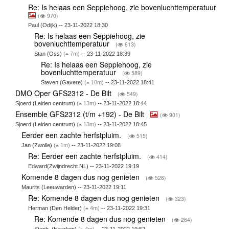
Re: Is helaas een Seppiehoog, zie bovenluchttemperatuur
(
970)
Paul (Odijk) -- 23-11-2022 18:30
Re: Is helaas een Seppiehoog, zie
bovenluchttemperatuur
(
613)
Stan (Oss)
(
7m)
-- 23-11-2022 18:39
Re: Is helaas een Seppiehoog, zie
bovenluchttemperatuur
(
589)
Steven (Gavere)
(
10m)
-- 23-11-2022 18:41
DMO Oper GFS2312 - De Bilt
(
549)
Sjoerd (Leiden centrum)
(
13m)
-- 23-11-2022 18:44
Ensemble GFS2312 (t/m +192) - De Bilt
(
901)
Sjoerd (Leiden centrum)
(
13m)
-- 23-11-2022 18:45
Eerder een zachte herfstpluim.
(
515)
Jan (Zwolle)
(
1m)
-- 23-11-2022 19:08
Re: Eerder een zachte herfstpluim.
(
414)
Edward(Zwijndrecht NL) -- 23-11-2022 19:19
Komende 8 dagen dus nog genieten
(
526)
Maurits (Leeuwarden) -- 23-11-2022 19:11
Re: Komende 8 dagen dus nog genieten
(
323)
Herman (Den Helder)
(
4m)
-- 23-11-2022 19:31
Re: Komende 8 dagen dus nog genieten
(
264)