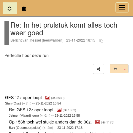
(current)
Toggl
navig
Re: In het prulstuk komt alles toch
weer goed
Bericht van: hessel (leeuwarden) , 23-11-2022 18:15
Perfectie hoor deze run
Tog
GFS 12z oper loopt
(
3539)
Stan (Oss)
(
7m)
-- 23-11-2022 16:54
Re: GFS 12z oper loopt
(
1062)
Jelmer (Vlaardingen)
(
-2m)
-- 23-11-2022 16:58
Op 156h toch wel stukje anders dan de 06z.
(
1176)
Bart (Oostmeerpolder)
(
-2m)
-- 23-11-2022 17:16