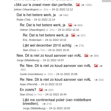
+384 uur is zowat meer dan perfectie.
(
1050)
Jelmer (Vlaardingen)
(
-2m)
-- 24-11-2022 12:12
Dat is het betere werk, ja
(
546)
Robin (Tiel) -- 24-11-2022 12:14
Re: Dat is het betere werk, ja
(
869)
Jelmer (Vlaardingen)
(
-2m)
-- 24-11-2022 12:16
Re: Dat is het betere werk, ja
(
337)
Eric, Rotterdam -- 24-11-2022 14:10
Lijkt wel december 2010 achtig
(
276)
Stan (Oss)
(
7m)
-- 24-11-2022 16:41
Nee. Dit is niet zo koud aanvoer van mAL
(
389)
Jorge (Middelburg) -- 24-11-2022 14:07
Re: Nee. Dit is niet zo koud aanvoer van mAL
(
292)
Justin (noordeloos)
(
-2m)
-- 24-11-2022 15:08
Re: Nee. Dit is niet zo koud aanvoer van mAL
(
232)
Arjan (Piershil) -- 24-11-2022 15:23
En zoiets?
(
220)
Stan (Oss)
(
7m)
-- 24-11-2022 16:44
Lijkt me continentaal polair (van middelbare
breedten).
(
215)
Jorge (Middelburg) -- 24-11-2022 19:02