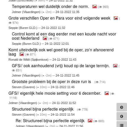
Julian (Enschede)
(
56m)
-- 24-11-2022 11:32
Temperaturen wel duidelijk onder de norm.
(
965)
Jelmer (Vlaardingen)
(
-2m)
-- 24-11-2022 11:35
Grote verschillen Oper en Para voor eind volgende week
(
974)
Seppie (Buren GLD.) -- 24-11-2022 11:32
Control komt al een dag eerder met een koude nacht voor
oost Nederland
(
671)
Seppie (Buren GLD.) -- 24-11-2022 12:01
Komt uiteindelijk ook wel goed bij de oper, zo'n afsnoerend
laag
(
871)
Ronald de Wildt (Spijkenisse) -- 24-11-2022 11:43
GFS// ook aanhoudend (vrij) koud op de lange termijn.
(
851)
Jelmer (Vlaardingen)
(
-2m)
-- 24-11-2022 11:45
Grootste probleem bij de oper in deze run is
(
714)
Steven (Gavere)
(
10m)
-- 24-11-2022 11:46
GFS// eigenlijk hele mooie setting voor 6 december.
(
1118)
Jelmer (Vlaardingen)
(
-2m)
-- 24-11-2022 11:52
Structureel bijna perfectie eigenlijk
(
778)
Steven (Gavere)
(
10m)
-- 24-11-2022 11:54
Re: Structureel bijna perfectie eigenlijk
(
883)
Jelmer (Vlaardingen)
(
-2m)
-- 24-11-2022 11:56