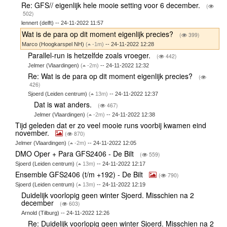
Re: GFS// eigenlijk hele mooie setting voor 6 december.
(
502)
lennert (delft) -- 24-11-2022 11:57
Wat is de para op dit moment eigenlijk precies?
(
399)
Marco (Hoogkarspel NH)
(
-1m)
-- 24-11-2022 12:28
Parallel-run is hetzelfde zoals vroeger.
(
442)
Jelmer (Vlaardingen)
(
-2m)
-- 24-11-2022 12:32
Re: Wat is de para op dit moment eigenlijk precies?
(
426)
Sjoerd (Leiden centrum)
(
13m)
-- 24-11-2022 12:37
Dat is wat anders.
(
467)
Jelmer (Vlaardingen)
(
-2m)
-- 24-11-2022 12:38
Tijd geleden dat er zo veel mooie runs voorbij kwamen eind
november.
(
870)
Jelmer (Vlaardingen)
(
-2m)
-- 24-11-2022 12:05
DMO Oper + Para GFS2406 - De Bilt
(
559)
Sjoerd (Leiden centrum)
(
13m)
-- 24-11-2022 12:17
Ensemble GFS2406 (t/m +192) - De Bilt
(
790)
Sjoerd (Leiden centrum)
(
13m)
-- 24-11-2022 12:19
Duidelijk voorlopig geen winter Sjoerd. Misschien na 2
december
(
603)
Arnold (Tilburg) -- 24-11-2022 12:26
Re: Duidelijk voorlopig geen winter Sjoerd. Misschien na 2