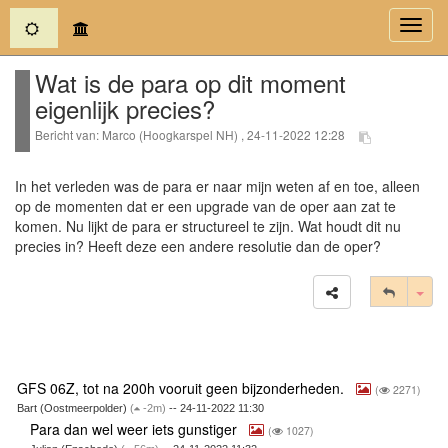
(current)
Toggl
navig
Wat is de para op dit moment
eigenlijk precies?
Bericht van: Marco (Hoogkarspel NH) , 24-11-2022 12:28
In het verleden was de para er naar mijn weten af en toe, alleen
op de momenten dat er een upgrade van de oper aan zat te
komen. Nu lijkt de para er structureel te zijn. Wat houdt dit nu
precies in? Heeft deze een andere resolutie dan de oper?
Tog
GFS 06Z, tot na 200h vooruit geen bijzonderheden.
(
2271)
Bart (Oostmeerpolder)
(
-2m)
-- 24-11-2022 11:30
Para dan wel weer iets gunstiger
(
1027)