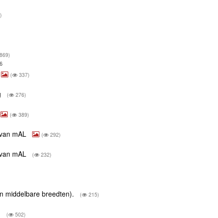
)
869)
6
(
337)
g
(
276)
(
389)
r van mAL
(
292)
r van mAL
(
232)
van middelbare breedten).
(
215)
.
(
502)