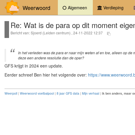
Weerwoord
(current)
Algemeen
Verdieping
Re: Wat is de para op dit moment eigen
Bericht van: Sjoerd (Leiden centrum) , 24-11-2022 12:37
In het verleden was de para er naar mijn weten af en toe, alleen op de m
deze een andere resolutie dan de oper?
GFS krijgt in 2024 een update.
Eerder schreef Ben hier het volgende over:
https://www.weerwoord
Weerpoll
|
Weerwoord voetbalpool
|
8 jaar GFS data
|
Mijn verhaal
|
ik ben anders, maar oo