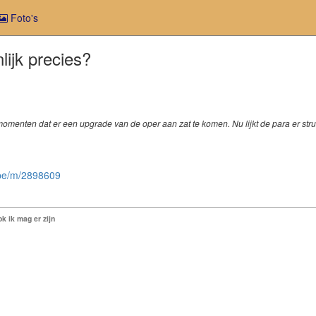
Foto's
lijk precies?
omenten dat er een upgrade van de oper aan zat te komen. Nu lijkt de para er struct
.be/m/2898609
k ik mag er zijn