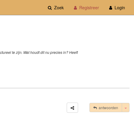
Zoek
Registreer
Login
ureel te zijn. Wat houdt dit nu precies in? Heeft
Tog
antwoorden