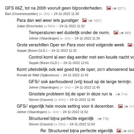
GFS 06Z, tot na 200h vooruit geen bijzonderheden.
(
2271)
Bart (Oostmeerpolder)
(
-2m)
-- 24-11-2022 11:30
Para dan wel weer iets gunstiger
(
1027)
Julian (Enschede)
(
56m)
-- 24-11-2022 11:32
Temperaturen wel duidelijk onder de norm.
(
965)
Jelmer (Vlaardingen)
(
-2m)
-- 24-11-2022 11:35
Grote verschillen Oper en Para voor eind volgende week
Seppie (Buren GLD.) -- 24-11-2022 11:32
Control komt al een dag eerder met een koude nacht v
Seppie (Buren GLD.) -- 24-11-2022 12:01
Komt uiteindelijk ook wel goed bij de oper, zo'n afsnoerend l
Ronald de Wildt (Spijkenisse) -- 24-11-2022 11:43
GFS// ook aanhoudend (vrij) koud op de lange termijn.
Jelmer (Vlaardingen)
(
-2m)
-- 24-11-2022 11:45
Grootste probleem bij de oper in deze run is
(
714)
Steven (Gavere)
(
10m)
-- 24-11-2022 11:46
GFS// eigenlijk hele mooie setting voor 6 december.
(
11
Jelmer (Vlaardingen)
(
-2m)
-- 24-11-2022 11:52
Structureel bijna perfectie eigenlijk
(
778)
Steven (Gavere)
(
10m)
-- 24-11-2022 11:54
Re: Structureel bijna perfectie eigenlijk
(
883