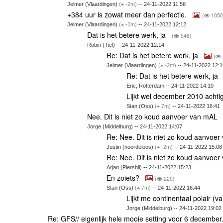
Jelmer (Vlaardingen)
(
-2m)
-- 24-11-2022 11:56
+384 uur is zowat meer dan perfectie.
(
1050
Jelmer (Vlaardingen)
(
-2m)
-- 24-11-2022 12:12
Dat is het betere werk, ja
(
546)
Robin (Tiel) -- 24-11-2022 12:14
Re: Dat is het betere werk, ja
(
Jelmer (Vlaardingen)
(
-2m)
-- 24-11-2022 12:1
Re: Dat is het betere werk, ja
Eric, Rotterdam -- 24-11-2022 14:10
Lijkt wel december 2010 achti
Stan (Oss)
(
7m)
-- 24-11-2022 16:41
Nee. Dit is niet zo koud aanvoer van mAL
Jorge (Middelburg) -- 24-11-2022 14:07
Re: Nee. Dit is niet zo koud aanvoe
Justin (noordeloos)
(
-2m)
-- 24-11-2022 15:08
Re: Nee. Dit is niet zo koud aanvoe
Arjan (Piershil) -- 24-11-2022 15:23
En zoiets?
(
220)
Stan (Oss)
(
7m)
-- 24-11-2022 16:44
Lijkt me continentaal polair (
Jorge (Middelburg) -- 24-11-2022 19:02
Re: GFS// eigenlijk hele mooie setting voor 6 december