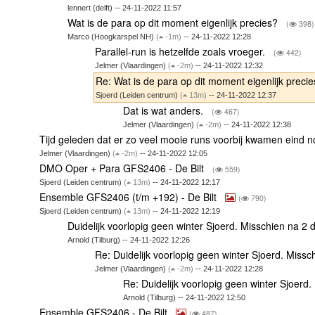
lennert (delft) -- 24-11-2022 11:57
Wat is de para op dit moment eigenlijk precies?
(
398)
Marco (Hoogkarspel NH)
(
-1m)
-- 24-11-2022 12:28
Parallel-run is hetzelfde zoals vroeger.
(
442)
Jelmer (Vlaardingen)
(
-2m)
-- 24-11-2022 12:32
Re: Wat is de para op dit moment eigenlijk preci
Sjoerd (Leiden centrum)
(
13m)
-- 24-11-2022 12:37
Dat is wat anders.
(
467)
Jelmer (Vlaardingen)
(
-2m)
-- 24-11-2022 12:38
Tijd geleden dat er zo veel mooie runs voorbij kwamen eind
Jelmer (Vlaardingen)
(
-2m)
-- 24-11-2022 12:05
DMO Oper + Para GFS2406 - De Bilt
(
559)
Sjoerd (Leiden centrum)
(
13m)
-- 24-11-2022 12:17
Ensemble GFS2406 (t/m +192) - De Bilt
(
790)
Sjoerd (Leiden centrum)
(
13m)
-- 24-11-2022 12:19
Duidelijk voorlopig geen winter Sjoerd. Misschien na 
Arnold (Tilburg) -- 24-11-2022 12:26
Re: Duidelijk voorlopig geen winter Sjoerd. Mis
Jelmer (Vlaardingen)
(
-2m)
-- 24-11-2022 12:28
Re: Duidelijk voorlopig geen winter Sjoer
Arnold (Tilburg) -- 24-11-2022 12:50
Ensemble GFS2406 - De Bilt
(
487)