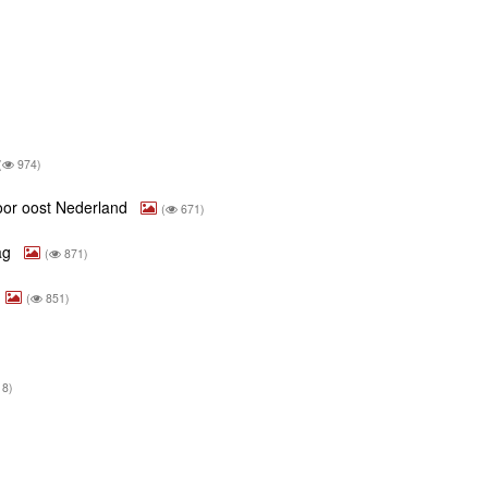
(
974)
oor oost Nederland
(
671)
aag
(
871)
(
851)
18)
)