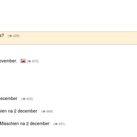
es?
(
426)
 november.
(
870)
2 december
(
603)
schien na 2 december
(
669)
d. Misschien na 2 december
(
491)