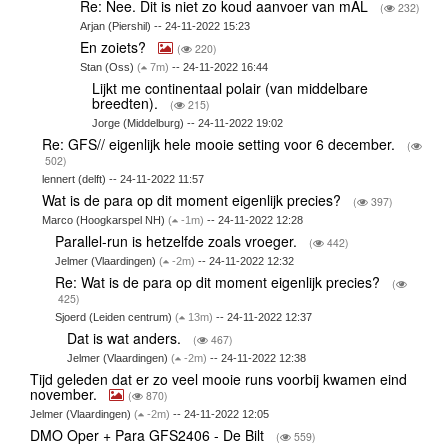
Re: Nee. Dit is niet zo koud aanvoer van mAL
(
232)
Arjan (Piershil) -- 24-11-2022 15:23
En zoiets?
(
220)
Stan (Oss)
(
7m)
-- 24-11-2022 16:44
Lijkt me continentaal polair (van middelbare
breedten).
(
215)
Jorge (Middelburg) -- 24-11-2022 19:02
Re: GFS// eigenlijk hele mooie setting voor 6 december.
(
502)
lennert (delft) -- 24-11-2022 11:57
Wat is de para op dit moment eigenlijk precies?
(
397)
Marco (Hoogkarspel NH)
(
-1m)
-- 24-11-2022 12:28
Parallel-run is hetzelfde zoals vroeger.
(
442)
Jelmer (Vlaardingen)
(
-2m)
-- 24-11-2022 12:32
Re: Wat is de para op dit moment eigenlijk precies?
(
425)
Sjoerd (Leiden centrum)
(
13m)
-- 24-11-2022 12:37
Dat is wat anders.
(
467)
Jelmer (Vlaardingen)
(
-2m)
-- 24-11-2022 12:38
Tijd geleden dat er zo veel mooie runs voorbij kwamen eind
november.
(
870)
Jelmer (Vlaardingen)
(
-2m)
-- 24-11-2022 12:05
DMO Oper + Para GFS2406 - De Bilt
(
559)