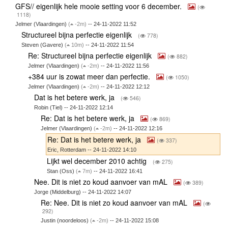
GFS// eigenlijk hele mooie setting voor 6 december.
(
1118)
Jelmer (Vlaardingen)
(
-2m)
-- 24-11-2022 11:52
Structureel bijna perfectie eigenlijk
(
778)
Steven (Gavere)
(
10m)
-- 24-11-2022 11:54
Re: Structureel bijna perfectie eigenlijk
(
882)
Jelmer (Vlaardingen)
(
-2m)
-- 24-11-2022 11:56
+384 uur is zowat meer dan perfectie.
(
1050)
Jelmer (Vlaardingen)
(
-2m)
-- 24-11-2022 12:12
Dat is het betere werk, ja
(
546)
Robin (Tiel) -- 24-11-2022 12:14
Re: Dat is het betere werk, ja
(
869)
Jelmer (Vlaardingen)
(
-2m)
-- 24-11-2022 12:16
Re: Dat is het betere werk, ja
(
337)
Eric, Rotterdam -- 24-11-2022 14:10
Lijkt wel december 2010 achtig
(
275)
Stan (Oss)
(
7m)
-- 24-11-2022 16:41
Nee. Dit is niet zo koud aanvoer van mAL
(
389)
Jorge (Middelburg) -- 24-11-2022 14:07
Re: Nee. Dit is niet zo koud aanvoer van mAL
(
292)
Justin (noordeloos)
(
-2m)
-- 24-11-2022 15:08