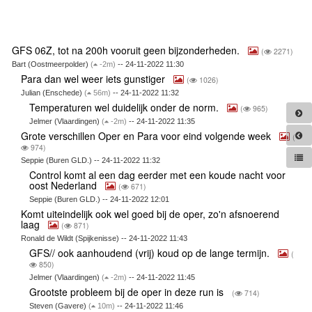
GFS 06Z, tot na 200h vooruit geen bijzonderheden.
(
2271)
Bart (Oostmeerpolder)
(
-2m)
-- 24-11-2022 11:30
Para dan wel weer iets gunstiger
(
1026)
Julian (Enschede)
(
56m)
-- 24-11-2022 11:32
Temperaturen wel duidelijk onder de norm.
(
965)
Jelmer (Vlaardingen)
(
-2m)
-- 24-11-2022 11:35
Grote verschillen Oper en Para voor eind volgende week
(
974)
Seppie (Buren GLD.) -- 24-11-2022 11:32
Control komt al een dag eerder met een koude nacht voor
oost Nederland
(
671)
Seppie (Buren GLD.) -- 24-11-2022 12:01
Komt uiteindelijk ook wel goed bij de oper, zo'n afsnoerend
laag
(
871)
Ronald de Wildt (Spijkenisse) -- 24-11-2022 11:43
GFS// ook aanhoudend (vrij) koud op de lange termijn.
(
850)
Jelmer (Vlaardingen)
(
-2m)
-- 24-11-2022 11:45
Grootste probleem bij de oper in deze run is
(
714)
Steven (Gavere)
(
10m)
-- 24-11-2022 11:46