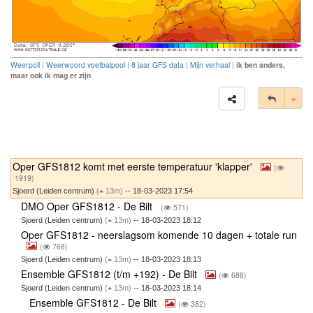
Weerpoll
|
Weerwoord voetbalpool
|
8 jaar GFS data
|
Mijn verhaal
|
ik ben anders,
maar ook ik mag er zijn
Tog
Oper GFS1812 komt met eerste temperatuur 'klapper'
(
1919)
Sjoerd (Leiden centrum)
(
13m)
-- 18-03-2023 17:54
DMO Oper GFS1812 - De Bilt
(
571)
Sjoerd (Leiden centrum)
(
13m)
-- 18-03-2023 18:12
Oper GFS1812 - neerslagsom komende 10 dagen + totale run
(
768)
Sjoerd (Leiden centrum)
(
13m)
-- 18-03-2023 18:13
Ensemble GFS1812 (t/m +192) - De Bilt
(
688)
Sjoerd (Leiden centrum)
(
13m)
-- 18-03-2023 18:14
Ensemble GFS1812 - De Bilt
(
382)