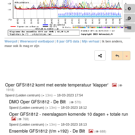
Weerpoll
|
Weerwoord voetbalpool
|
8 jaar GFS data
|
Mijn verhaal
|
ik ben anders,
maar ook ik mag er zijn
Tog
Oper GFS1812 komt met eerste temperatuur 'klapper'
(
1918)
Sjoerd (Leiden centrum)
(
13m)
-- 18-03-2023 17:54
DMO Oper GFS1812 - De Bilt
(
570)
Sjoerd (Leiden centrum)
(
13m)
-- 18-03-2023 18:12
Oper GFS1812 - neerslagsom komende 10 dagen + totale run
(
768)
Sjoerd (Leiden centrum)
(
13m)
-- 18-03-2023 18:13
Ensemble GFS1812 (t/m +192) - De Bilt
(
688)