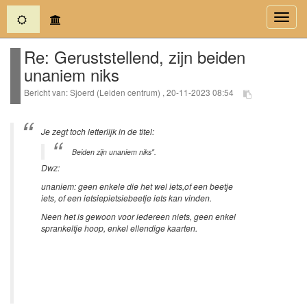
(current)
Toggl
navig
Re: Geruststellend, zijn beiden
unaniem niks
Bericht van: Sjoerd (Leiden centrum) , 20-11-2023 08:54
Je zegt toch letterlijk in de titel:
Beiden zijn unaniem niks".
Dwz:
unaniem: geen enkele die het wel iets,of een beetje
iets, of een ietsiepietsiebeetje iets kan vinden.
Neen het is gewoon voor iedereen niets, geen enkel
sprankeltje hoop, enkel ellendige kaarten.