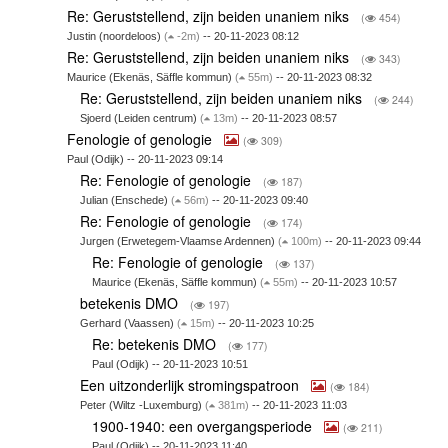
Re: Geruststellend, zijn beiden unaniem niks
(
454)
Justin (noordeloos)
(
-2m)
-- 20-11-2023 08:12
Re: Geruststellend, zijn beiden unaniem niks
(
343)
Maurice (Ekenäs, Säffle kommun)
(
55m)
-- 20-11-2023 08:32
Re: Geruststellend, zijn beiden unaniem niks
(
244)
Sjoerd (Leiden centrum)
(
13m)
-- 20-11-2023 08:57
Fenologie of genologie
(
309)
Paul (Odijk) -- 20-11-2023 09:14
Re: Fenologie of genologie
(
187)
Julian (Enschede)
(
56m)
-- 20-11-2023 09:40
Re: Fenologie of genologie
(
174)
Jurgen (Erwetegem-Vlaamse Ardennen)
(
100m)
-- 20-11-2023 09:44
Re: Fenologie of genologie
(
137)
Maurice (Ekenäs, Säffle kommun)
(
55m)
-- 20-11-2023 10:57
betekenis DMO
(
197)
Gerhard (Vaassen)
(
15m)
-- 20-11-2023 10:25
Re: betekenis DMO
(
177)
Paul (Odijk) -- 20-11-2023 10:51
Een uitzonderlijk stromingspatroon
(
184)
Peter (Wiltz -Luxemburg)
(
381m)
-- 20-11-2023 11:03
1900-1940: een overgangsperiode
(
211)
Paul (Odijk) -- 20-11-2023 11:40