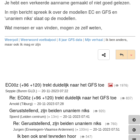
Je hebt een verkeerde aanname gemaakt of niet goed gelezen.
In mijn bericht spreek ik over de modellen EC en GFS en
'unaniem niks' slaat op de modellen.
Wat mensen er van vinden, mogen ze zelf weten,
Weerpoll
|
Weerwoord voetbalpool
|
8 jaar GFS data
|
Mijn verhaal
|
ik ben anders,
maar ook ik mag er zijn
Tog
EC00z (+96 +120) trekt duidelijk naar het GFS toe
(
1976)
Seppie (Buren GLD.) -- 20-11-2023 07:22
Re: EC00z (+96 +120) trekt duidelijk naar het GFS toe
(
837)
Arnold (Tilburg) -- 20-11-2023 07:28
Geruststellend, zijn beiden unaniem niks
(
920)
Sjoerd (Leiden centrum)
(
13m)
-- 20-11-2023 07:41
Re: Geruststellend, zijn beiden unaniem niks
(
760)
Jurgen (Erwetegem-Vlaamse Ardennen)
(
100m)
-- 20-11-2023 07:51
Ik ben ook snel tevreden hoor
(
547)