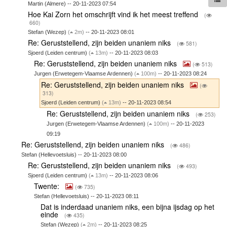
Martin (Almere) -- 20-11-2023 07:54
Hoe Kai Zorn het omschrijft vind ik het meest treffend
(
660)
Stefan (Wezep)
(
2m)
-- 20-11-2023 08:01
Re: Geruststellend, zijn beiden unaniem niks
(
581)
Sjoerd (Leiden centrum)
(
13m)
-- 20-11-2023 08:03
Re: Geruststellend, zijn beiden unaniem niks
(
513)
Jurgen (Erwetegem-Vlaamse Ardennen)
(
100m)
-- 20-11-2023 08:24
Re: Geruststellend, zijn beiden unaniem niks
(
313)
Sjoerd (Leiden centrum)
(
13m)
-- 20-11-2023 08:54
Re: Geruststellend, zijn beiden unaniem niks
(
253)
Jurgen (Erwetegem-Vlaamse Ardennen)
(
100m)
-- 20-11-2023
09:19
Re: Geruststellend, zijn beiden unaniem niks
(
486)
Stefan (Hellevoetsluis) -- 20-11-2023 08:00
Re: Geruststellend, zijn beiden unaniem niks
(
493)
Sjoerd (Leiden centrum)
(
13m)
-- 20-11-2023 08:06
Twente:
(
735)
Stefan (Hellevoetsluis) -- 20-11-2023 08:11
Dat is inderdaad unaniem niks, een bijna ijsdag op het
einde
(
435)
Stefan (Wezep)
(
2m)
-- 20-11-2023 08:25