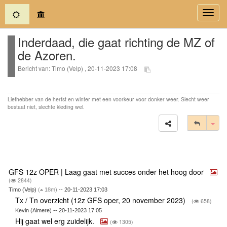
(current)
Toggl
navig
Inderdaad, die gaat richting de MZ of
de Azoren.
Bericht van: Timo (Velp) , 20-11-2023 17:08
Liefhebber van de herfst en winter met een voorkeur voor donker weer. Slecht weer
bestaat niet, slechte kleding wel.
Tog
GFS 12z OPER | Laag gaat met succes onder het hoog door
(
2844)
Timo (Velp)
(
18m)
-- 20-11-2023 17:03
Tx / Tn overzicht (12z GFS oper, 20 november 2023)
(
658)
Kevin (Almere) -- 20-11-2023 17:05
Hij gaat wel erg zuidelijk.
(
1305)