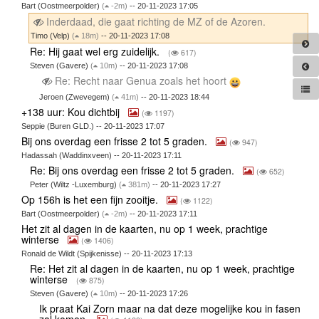
Bart (Oostmeerpolder)
(
-2m)
-- 20-11-2023 17:05
Inderdaad, die gaat richting de MZ of de Azoren.
Timo (Velp)
(
18m)
-- 20-11-2023 17:08
Re: Hij gaat wel erg zuidelijk.
(
617)
Steven (Gavere)
(
10m)
-- 20-11-2023 17:08
Re: Recht naar Genua zoals het hoort
Jeroen (Zwevegem)
(
41m)
-- 20-11-2023 18:44
+138 uur: Kou dichtbij
(
1197)
Seppie (Buren GLD.) -- 20-11-2023 17:07
Bij ons overdag een frisse 2 tot 5 graden.
(
947)
Hadassah (Waddinxveen) -- 20-11-2023 17:11
Re: Bij ons overdag een frisse 2 tot 5 graden.
(
652)
Peter (Wiltz -Luxemburg)
(
381m)
-- 20-11-2023 17:27
Op 156h is het een fijn zooitje.
(
1122)
Bart (Oostmeerpolder)
(
-2m)
-- 20-11-2023 17:11
Het zit al dagen in de kaarten, nu op 1 week, prachtige
winterse
(
1406)
Ronald de Wildt (Spijkenisse) -- 20-11-2023 17:13
Re: Het zit al dagen in de kaarten, nu op 1 week, prachtige
winterse
(
875)
Steven (Gavere)
(
10m)
-- 20-11-2023 17:26
Ik praat Kai Zorn maar na dat deze mogelijke kou in fasen
zal komen,