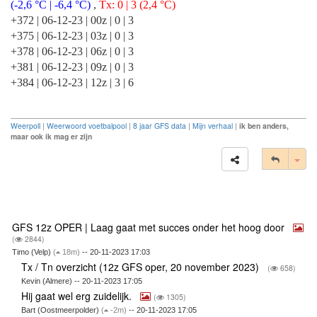
(-2,6 °C | -6,4 °C)
,
Tx: 0 | 3 (2,4 °C)
+372 | 06-12-23 | 00z | 0 | 3
+375 | 06-12-23 | 03z | 0 | 3
+378 | 06-12-23 | 06z | 0 | 3
+381 | 06-12-23 | 09z | 0 | 3
+384 | 06-12-23 | 12z | 3 | 6
Weerpoll
|
Weerwoord voetbalpool
|
8 jaar GFS data
|
Mijn verhaal
|
ik ben anders,
maar ook ik mag er zijn
Tog
GFS 12z OPER | Laag gaat met succes onder het hoog door
(
2844)
Timo (Velp)
(
18m)
-- 20-11-2023 17:03
Tx / Tn overzicht (12z GFS oper, 20 november 2023)
(
658)
Kevin (Almere) -- 20-11-2023 17:05
Hij gaat wel erg zuidelijk.
(
1305)
Bart (Oostmeerpolder)
(
-2m)
-- 20-11-2023 17:05