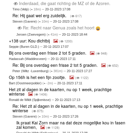
Inderdaad, die gaat richting de MZ of de Azoren.
Timo (Velp)
(
18m)
-- 20-11-2023 17:08
Re: Hij gaat wel erg zuidelijk.
(
617)
Steven (Gavere)
(
10m)
-- 20-11-2023 17:08
Re: Recht naar Genua zoals het hoort
Jeroen (Zwevegem)
(
41m)
-- 20-11-2023 18:44
+138 uur: Kou dichtbij
(
1200)
Seppie (Buren GLD.) -- 20-11-2023 17:07
Bij ons overdag een frisse 2 tot 5 graden.
(
948)
Hadassah (Waddinxveen) -- 20-11-2023 17:11
Re: Bij ons overdag een frisse 2 tot 5 graden.
(
652)
Peter (Wiltz -Luxemburg)
(
381m)
-- 20-11-2023 17:27
Op 156h is het een fijn zooitje.
(
1122)
Bart (Oostmeerpolder)
(
-2m)
-- 20-11-2023 17:11
Het zit al dagen in de kaarten, nu op 1 week, prachtige
winterse
(
1406)
Ronald de Wildt (Spijkenisse) -- 20-11-2023 17:13
Re: Het zit al dagen in de kaarten, nu op 1 week, prachtige
winterse
(
875)
Steven (Gavere)
(
10m)
-- 20-11-2023 17:26
Ik praat Kai Zorn maar na dat deze mogelijke kou in fasen
zal komen,
(
1128)
Ronald de Wildt (Spijkenisse) -- 20-11-2023 17:38