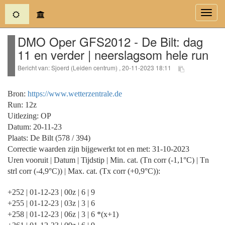
(current)
Toggl
navig
DMO Oper GFS2012 - De Bilt: dag
11 en verder | neerslagsom hele run
Bericht van: Sjoerd (Leiden centrum) , 20-11-2023 18:11
Bron:
https://www.wetterzentrale.de
Run: 12z
Uitlezing: OP
Datum: 20-11-23
Plaats: De Bilt (578 / 394)
Correctie waarden zijn bijgewerkt tot en met: 31-10-2023
Uren vooruit | Datum | Tijdstip | Min. cat. (Tn corr (-1,1°C) | Tn
strl corr (-4,9°C)) | Max. cat. (Tx corr (+0,9°C)):
+252 | 01-12-23 | 00z | 6 | 9
+255 | 01-12-23 | 03z | 3 | 6
+258 | 01-12-23 | 06z | 3 | 6 *(x+1)