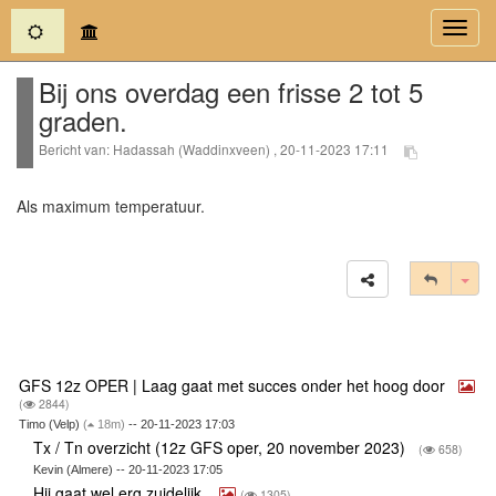
(current)
Toggl
navig
Bij ons overdag een frisse 2 tot 5
graden.
Bericht van: Hadassah (Waddinxveen) , 20-11-2023 17:11
Als maximum temperatuur.
Tog
GFS 12z OPER | Laag gaat met succes onder het hoog door
(
2844)
Timo (Velp)
(
18m)
-- 20-11-2023 17:03
Tx / Tn overzicht (12z GFS oper, 20 november 2023)
(
658)
Kevin (Almere) -- 20-11-2023 17:05
Hij gaat wel erg zuidelijk.
(
1305)