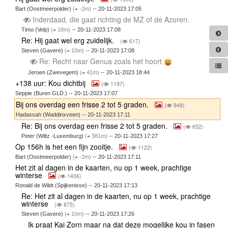
Bart (Oostmeerpolder)
(
-2m)
-- 20-11-2023 17:05
Inderdaad, die gaat richting de MZ of de Azoren.
Timo (Velp)
(
18m)
-- 20-11-2023 17:08
Re: Hij gaat wel erg zuidelijk.
(
617)
Steven (Gavere)
(
10m)
-- 20-11-2023 17:08
Re: Recht naar Genua zoals het hoort
Jeroen (Zwevegem)
(
41m)
-- 20-11-2023 18:44
+138 uur: Kou dichtbij
(
1197)
Seppie (Buren GLD.) -- 20-11-2023 17:07
Bij ons overdag een frisse 2 tot 5 graden.
(
948)
Hadassah (Waddinxveen) -- 20-11-2023 17:11
Re: Bij ons overdag een frisse 2 tot 5 graden.
(
652)
Peter (Wiltz -Luxemburg)
(
381m)
-- 20-11-2023 17:27
Op 156h is het een fijn zooitje.
(
1122)
Bart (Oostmeerpolder)
(
-2m)
-- 20-11-2023 17:11
Het zit al dagen in de kaarten, nu op 1 week, prachtige
winterse
(
1406)
Ronald de Wildt (Spijkenisse) -- 20-11-2023 17:13
Re: Het zit al dagen in de kaarten, nu op 1 week, prachtige
winterse
(
875)
Steven (Gavere)
(
10m)
-- 20-11-2023 17:26
Ik praat Kai Zorn maar na dat deze mogelijke kou in fasen