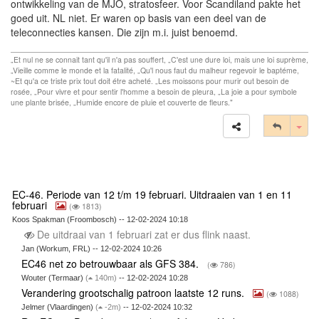
ontwikkeling van de MJO, stratosfeer. Voor Scandiland pakte het
goed uit. NL niet. Er waren op basis van een deel van de
teleconnecties kansen. Die zijn m.i. juist benoemd.
„Et nul ne se connait tant qu'il n'a pas souffert, „C'est une dure loi, mais une loi suprème,
„Vieille comme le monde et la fatalité, „Qu'l nous faut du malheur regevoir le baptéme,
~Et qu'a ce triste prix tout doit étre acheté. „Les moissons pour murir out besoin de
rosée, „Pour vivre et pour sentir l'homme a besoin de pleura, „La joie a pour symbole
une plante brisée, „Humide encore de pluie et couverte de fleurs."
Tog
EC-46. Periode van 12 t/m 19 februari. Uitdraaien van 1 en 11
februari
(
1813)
Koos Spakman (Froombosch) -- 12-02-2024 10:18
De uitdraai van 1 februari zat er dus flink naast.
Jan (Workum, FRL) -- 12-02-2024 10:26
EC46 net zo betrouwbaar als GFS 384.
(
786)
Wouter (Termaar)
(
140m)
-- 12-02-2024 10:28
Verandering grootschalig patroon laatste 12 runs.
(
1088)
Jelmer (Vlaardingen)
(
-2m)
-- 12-02-2024 10:32