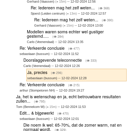
Gerhard (Vaassen)
(
15m)
-- 12-02-2024 12:56
Re: Iedereen mag het zelf weten...
(
368)
Sjoerd (Leiden centrum)
(
13m)
-- 12-02-2024 12:57
Re: Iedereen mag het zelf weten...
(
390)
Gerhard (Vaassen)
(
15m)
-- 12-02-2024 13:00
Modellen waren soms echter wel gustiger
gestemd.....
(
284)
Carlo (Veenendaal) -- 12-02-2024 13:35
Re: Verkeerde conclusie
(
477)
sebastiaan (bussum) -- 12-02-2024 11:52
Doorslaggevende teleconnectie
(
333)
Carlo (Veenendaal) -- 12-02-2024 12:26
Ja, precies
(
296)
sebastiaan (bussum) -- 12-02-2024 12:28
Re: Verkeerde conclusie
(
215)
arthur (Stompetoren NH) -- 12-02-2024 19:27
Ja, het is wetenschap en ja, echt betrouwbare resultaten
zullen...
(
795)
Tom (Bennekom-W)
(
15m)
-- 12-02-2024 11:53
Edit... & bijgewerkt
(
470)
sebastiaan (bussum) -- 12-02-2024 12:01
Die noem ik wel: 65-70%, dat de zomer warm, nat en
normaal wordt.
(
329)