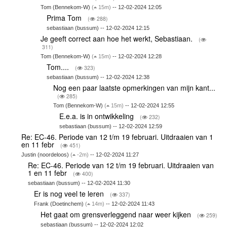
Tom (Bennekom-W)
(
15m)
-- 12-02-2024 12:05
Prima Tom
(
288)
sebastiaan (bussum) -- 12-02-2024 12:15
Je geeft correct aan hoe het werkt, Sebastiaan.
(
311)
Tom (Bennekom-W)
(
15m)
-- 12-02-2024 12:28
Tom....
(
323)
sebastiaan (bussum) -- 12-02-2024 12:38
Nog een paar laatste opmerkingen van mijn kant...
(
285)
Tom (Bennekom-W)
(
15m)
-- 12-02-2024 12:55
E.e.a. is in ontwikkeling
(
232)
sebastiaan (bussum) -- 12-02-2024 12:59
Re: EC-46. Periode van 12 t/m 19 februari. Uitdraaien van 1
en 11 febr
(
451)
Justin (noordeloos)
(
-2m)
-- 12-02-2024 11:27
Re: EC-46. Periode van 12 t/m 19 februari. Uitdraaien van
1 en 11 febr
(
400)
sebastiaan (bussum) -- 12-02-2024 11:30
Er is nog veel te leren
(
337)
Frank (Doetinchem)
(
14m)
-- 12-02-2024 11:43
Het gaat om grensverleggend naar weer kijken
(
259)
sebastiaan (bussum) -- 12-02-2024 12:02