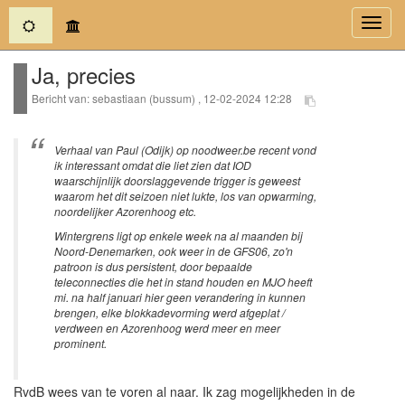
(current)
Toggl
navig
Ja, precies
Bericht van: sebastiaan (bussum) , 12-02-2024 12:28
Verhaal van Paul (Odijk) op noodweer.be recent vond
ik interessant omdat die liet zien dat IOD
waarschijnlijk doorslaggevende trigger is geweest
waarom het dit seizoen niet lukte, los van opwarming,
noordelijker Azorenhoog etc.
Wintergrens ligt op enkele week na al maanden bij
Noord-Denemarken, ook weer in de GFS06, zo'n
patroon is dus persistent, door bepaalde
teleconnecties die het in stand houden en MJO heeft
mi. na half januari hier geen verandering in kunnen
brengen, elke blokkadevorming werd afgeplat /
verdween en Azorenhoog werd meer en meer
prominent.
RvdB wees van te voren al naar. Ik zag mogelijkheden in de