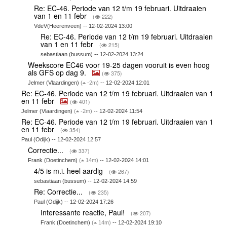
Re: EC-46. Periode van 12 t/m 19 februari. Uitdraaien
van 1 en 11 febr
(
222)
VdeV(Heerenveen) -- 12-02-2024 13:00
Re: EC-46. Periode van 12 t/m 19 februari. Uitdraaien
van 1 en 11 febr
(
215)
sebastiaan (bussum) -- 12-02-2024 13:24
Weekscore EC46 voor 19-25 dagen vooruit is even hoog
als GFS op dag 9.
(
375)
Jelmer (Vlaardingen)
(
-2m)
-- 12-02-2024 12:01
Re: EC-46. Periode van 12 t/m 19 februari. Uitdraaien van 1
en 11 febr
(
401)
Jelmer (Vlaardingen)
(
-2m)
-- 12-02-2024 11:54
Re: EC-46. Periode van 12 t/m 19 februari. Uitdraaien van 1
en 11 febr
(
354)
Paul (Odijk) -- 12-02-2024 12:57
Correctie...
(
337)
Frank (Doetinchem)
(
14m)
-- 12-02-2024 14:01
4/5 is m.i. heel aardig
(
267)
sebastiaan (bussum) -- 12-02-2024 14:59
Re: Correctie...
(
235)
Paul (Odijk) -- 12-02-2024 17:26
Interessante reactie, Paul!
(
207)
Frank (Doetinchem)
(
14m)
-- 12-02-2024 19:10