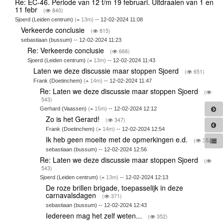
Re: EC-46. Periode van 12 t/m 19 februari. Uitdraaien van 1 en
11 febr
(
840)
Sjoerd (Leiden centrum)
(
13m)
-- 12-02-2024 11:08
Verkeerde conclusie
(
815)
sebastiaan (bussum) -- 12-02-2024 11:23
Re: Verkeerde conclusie
(
666)
Sjoerd (Leiden centrum)
(
13m)
-- 12-02-2024 11:43
Laten we deze discussie maar stoppen Sjoerd
(
651)
Frank (Doetinchem)
(
14m)
-- 12-02-2024 11:47
Re: Laten we deze discussie maar stoppen Sjoerd
(
543)
Gerhard (Vaassen)
(
15m)
-- 12-02-2024 12:12
Zo is het Gerard!
(
347)
Frank (Doetinchem)
(
14m)
-- 12-02-2024 12:54
Ik heb geen moeite met de opmerkingen e.d.
(
352)
sebastiaan (bussum) -- 12-02-2024 12:56
Re: Laten we deze discussie maar stoppen Sjoerd
(
543)
Sjoerd (Leiden centrum)
(
13m)
-- 12-02-2024 12:13
De roze brillen brigade, toepasselijk in deze
carnavalsdagen
(
371)
sebastiaan (bussum) -- 12-02-2024 12:43
Iedereen mag het zelf weten...
(
352)