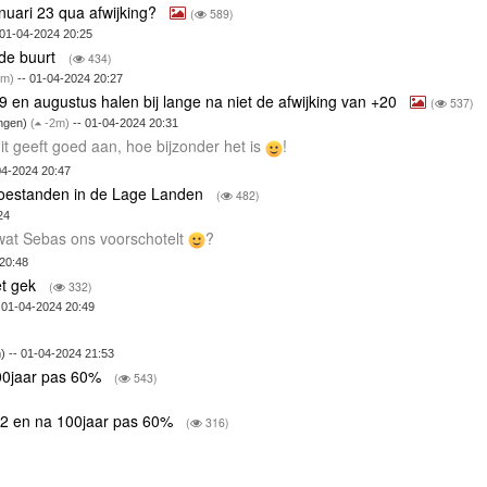
nuari 23 qua afwijking?
(
589)
 01-04-2024 20:25
 de buurt
(
434)
m)
-- 01-04-2024 20:27
19 en augustus halen bij lange na niet de afwijking van +20
(
537)
ingen)
(
-2m)
-- 01-04-2024 20:31
t geeft goed aan, hoe bijzonder het is
!
04-2024 20:47
toestanden in de Lage Landen
(
482)
24
, wat Sebas ons voorschotelt
?
 20:48
et gek
(
332)
 01-04-2024 20:49
) -- 01-04-2024 21:53
00jaar pas 60%
(
543)
O2 en na 100jaar pas 60%
(
316)