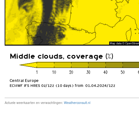
Actuele weerkaarten en verwachtingen:
Weatherconsult.nl