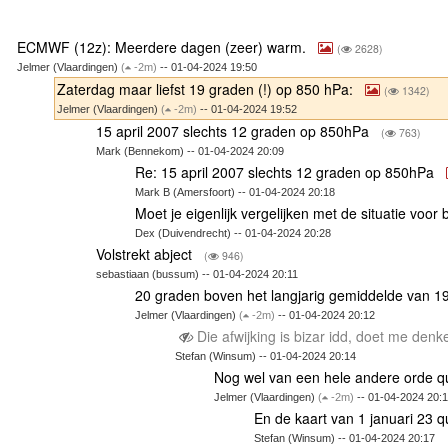
ECMWF (12z): Meerdere dagen (zeer) warm.
(
2628)
Jelmer (Vlaardingen)
(
-2m)
-- 01-04-2024 19:50
Zaterdag maar liefst 19 graden (!) op 850 hPa:
(
1342)
Jelmer (Vlaardingen)
(
-2m)
-- 01-04-2024 19:52
15 april 2007 slechts 12 graden op 850hPa
(
763)
Mark (Bennekom) -- 01-04-2024 20:09
Re: 15 april 2007 slechts 12 graden op 850hPa
Mark B (Amersfoort) -- 01-04-2024 20:18
Moet je eigenlijk vergelijken met de situatie voo
Dex (Duivendrecht) -- 01-04-2024 20:28
Volstrekt abject
(
946)
sebastiaan (bussum) -- 01-04-2024 20:11
20 graden boven het langjarig gemiddelde van 1
Jelmer (Vlaardingen)
(
-2m)
-- 01-04-2024 20:12
Die afwijking is bizar idd, doet me denk
Stefan (Winsum) -- 01-04-2024 20:14
Nog wel van een hele andere orde qu
Jelmer (Vlaardingen)
(
-2m)
-- 01-04-2024 20:
En de kaart van 1 januari 23 q
Stefan (Winsum) -- 01-04-2024 20:17