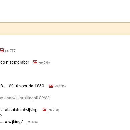
(
775)
r begin september
(
699)
981 - 2010 voor de T850.
(
995)
en aan winterhittegolf 22/23!
a absolute afwijking.
(
798)
15
ua afwijking?
(
486)