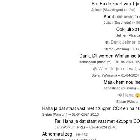
Re: En de kaart van 1 ja
Jelmer (Vlaardingen)
(
-2m)
--
Komt niet eens in
Julian (Enschede)
(
56
Ook juli 20
Jelmer (Vlaard
Dank Jelmer, di
Stefan (Winsum) -- 01-
Dank, Dit worden Wimiaanse 
sebastiaan (bussum) -- 01-04-2024 20:
Wim lijkt jou dit wat
Stefan (Winsum) -- 01-04-2024
Maak hem nou ni
sebastiaan (bussum) --
Haha
Stefan (Winsum
Haha ja dat staat vast met 425ppm CO2 en na 1
Stefan (Winsum) -- 01-04-2024 20:13
Re: Haha ja dat staat vast met 425ppm C
Jan (Workum, FRL) -- 01-04-2024 21:40
Abnormaal zeg
(
442)