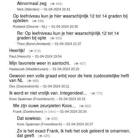
Abnormaal zeg
(
444)
Nick (Wierden) -- 01-04-2024 20:41
Op leefniveau kun je hier waarschijnlijk 12 tot 14 graden bij
optellen
(
536)
Roeland (Deurne - NL) -- 01-04-2024 20:30
Re: Op leefniveau kun je hier waarschijnlijk 12 tot 14
graden bij opte
(
303)
Theo (Buren Ameland) -- 01-04-2024 21:37
Heerlijk!
(
512)
Paul (Heesch) -- 01-04-2024 19:54
Mijn favoriete weer in aantocht.
(
457)
Hadassah (Waddinxveen) -- 01-04-2024 20:10
Gewoon een volle graad erbij voor de hele zuidoostelijke helft
van NL
(
468)
Dex (Duivendrecht) -- 01-04-2024 20:11
Ik word er niet vrolijk van. Integendeel...
(
770)
Koos Spakman (Froombosch) -- 01-04-2024 20:15
We zijn ouwe zeurpieten Koos...
(
662)
Frank (Doetinchem)
(
14m)
-- 01-04-2024 20:24
Dat sowieso.
(
433)
Koos Spakman (Froombosch) -- 01-04-2024 20:27
Zo is het exact Frank, ik heb het ook geleerd te omarmen,
dat geeft
(
425)