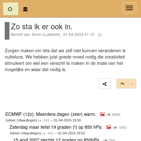
(current)
Toggl
navig
Zo sta ik er ook in.
Bericht van: Kevin (Lubbeek) , 01-04-2024 21:15
Zorgen maken om iets dat we zelf niet kunnen veranderen is
nutteloos. We hebben juist goede moed nodig die creativiteit
stimuleert om wel een verschil te maken in de mate van het
mogelijke en waar dat nodig is.
Tog
ECMWF (12z): Meerdere dagen (zeer) warm.
(
2629)
Jelmer (Vlaardingen)
(
-2m)
-- 01-04-2024 19:50
Zaterdag maar liefst 19 graden (!) op 850 hPa:
(
1343)
Jelmer (Vlaardingen)
(
-2m)
-- 01-04-2024 19:52
15 april 2007 slechts 12 graden op 850hPa
(
764)