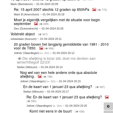
Mark (Bennekom) -- 01-04-2024 20:09
Re: 15 april 2007 slechts 12 graden op 850hPa
(
775)
Mark B (Amersfoort) -- 01-04-2024 20:18
Moet je eigenlijk vergelijken met de situatie voor begin
september
(
699)
Dex (Duivendrecht) -- 01-04-2024 20:28
Volstrekt abject
(
947)
sebastiaan (bussum) -- 01-04-2024 20:11
20 graden boven het langjarig gemiddelde van 1981 - 2010
voor de T850.
(
996)
Jelmer (Vlaardingen)
(
-2m)
-- 01-04-2024 20:12
Die afwijking is bizar idd, doet me denken aan
winterhittegolf 22/23!
Stefan (Winsum) -- 01-04-2024 20:14
Nog wel van een hele andere orde qua absolute
afwijking.
(
798)
Jelmer (Vlaardingen)
(
-2m)
-- 01-04-2024 20:15
En de kaart van 1 januari 23 qua afwijking?
(
487)
Stefan (Winsum) -- 01-04-2024 20:17
Re: En de kaart van 1 januari 23 qua afwijking?
(
590)
Jelmer (Vlaardingen)
(
-2m)
-- 01-04-2024 20:25
Komt niet eens in de buurt
(
436)