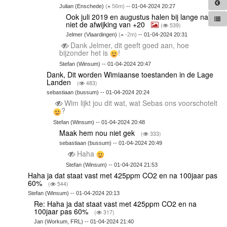
Julian (Enschede)
(
56m)
-- 01-04-2024 20:27
Ook juli 2019 en augustus halen bij lange na
niet de afwijking van +20
(
539)
Jelmer (Vlaardingen)
(
-2m)
-- 01-04-2024 20:31
Dank Jelmer, dit geeft goed aan, hoe
bijzonder het is
!
Stefan (Winsum) -- 01-04-2024 20:47
Dank, Dit worden Wimiaanse toestanden in de Lage
Landen
(
483)
sebastiaan (bussum) -- 01-04-2024 20:24
Wim lijkt jou dit wat, wat Sebas ons voorschotelt
?
Stefan (Winsum) -- 01-04-2024 20:48
Maak hem nou niet gek
(
333)
sebastiaan (bussum) -- 01-04-2024 20:49
Haha
Stefan (Winsum) -- 01-04-2024 21:53
Haha ja dat staat vast met 425ppm CO2 en na 100jaar pas
60%
(
544)
Stefan (Winsum) -- 01-04-2024 20:13
Re: Haha ja dat staat vast met 425ppm CO2 en na
100jaar pas 60%
(
317)
Jan (Workum, FRL) -- 01-04-2024 21:40