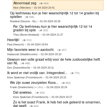
Abnormaal zeg
(
444)
Nick (Wierden) -- 01-04-2024 20:41
Op leefniveau kun je hier waarschijnlijk 12 tot 14 graden bij
optellen
(
536)
Roeland (Deurne - NL) -- 01-04-2024 20:30
Re: Op leefniveau kun je hier waarschijnlijk 12 tot 14
graden bij opte
(
303)
Theo (Buren Ameland) -- 01-04-2024 21:37
Heerlijk!
(
512)
Paul (Heesch) -- 01-04-2024 19:54
Mijn favoriete weer in aantocht.
(
457)
Hadassah (Waddinxveen) -- 01-04-2024 20:10
Gewoon een volle graad erbij voor de hele zuidoostelijke helft
van NL
(
468)
Dex (Duivendrecht) -- 01-04-2024 20:11
Ik word er niet vrolijk van. Integendeel...
(
770)
Koos Spakman (Froombosch) -- 01-04-2024 20:15
We zijn ouwe zeurpieten Koos...
(
662)
Frank (Doetinchem)
(
14m)
-- 01-04-2024 20:24
Dat sowieso.
(
433)
Koos Spakman (Froombosch) -- 01-04-2024 20:27
Zo is het exact Frank, ik heb het ook geleerd te omarmen,
dat geeft
(
424)