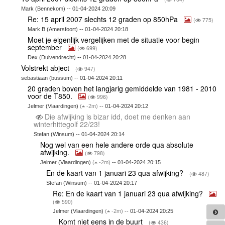
Mark (Bennekom) -- 01-04-2024 20:09
Re: 15 april 2007 slechts 12 graden op 850hPa
(
775)
Mark B (Amersfoort) -- 01-04-2024 20:18
Moet je eigenlijk vergelijken met de situatie voor begin
september
(
699)
Dex (Duivendrecht) -- 01-04-2024 20:28
Volstrekt abject
(
947)
sebastiaan (bussum) -- 01-04-2024 20:11
20 graden boven het langjarig gemiddelde van 1981 - 2010
voor de T850.
(
996)
Jelmer (Vlaardingen)
(
-2m)
-- 01-04-2024 20:12
Die afwijking is bizar idd, doet me denken aan
winterhittegolf 22/23!
Stefan (Winsum) -- 01-04-2024 20:14
Nog wel van een hele andere orde qua absolute
afwijking.
(
798)
Jelmer (Vlaardingen)
(
-2m)
-- 01-04-2024 20:15
En de kaart van 1 januari 23 qua afwijking?
(
487)
Stefan (Winsum) -- 01-04-2024 20:17
Re: En de kaart van 1 januari 23 qua afwijking?
(
590)
Jelmer (Vlaardingen)
(
-2m)
-- 01-04-2024 20:25
Komt niet eens in de buurt
(
436)