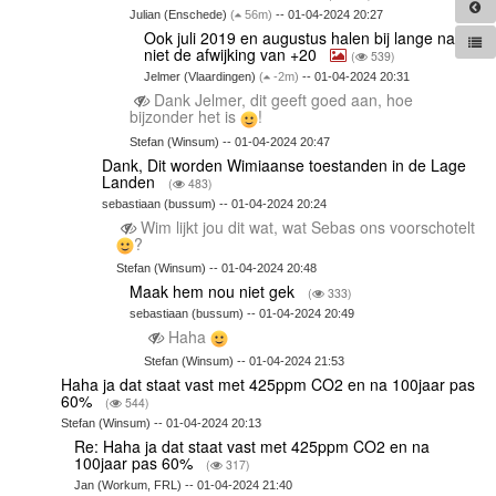
Julian (Enschede)
(
56m)
-- 01-04-2024 20:27
Ook juli 2019 en augustus halen bij lange na
niet de afwijking van +20
(
539)
Jelmer (Vlaardingen)
(
-2m)
-- 01-04-2024 20:31
Dank Jelmer, dit geeft goed aan, hoe
bijzonder het is
!
Stefan (Winsum) -- 01-04-2024 20:47
Dank, Dit worden Wimiaanse toestanden in de Lage
Landen
(
483)
sebastiaan (bussum) -- 01-04-2024 20:24
Wim lijkt jou dit wat, wat Sebas ons voorschotelt
?
Stefan (Winsum) -- 01-04-2024 20:48
Maak hem nou niet gek
(
333)
sebastiaan (bussum) -- 01-04-2024 20:49
Haha
Stefan (Winsum) -- 01-04-2024 21:53
Haha ja dat staat vast met 425ppm CO2 en na 100jaar pas
60%
(
544)
Stefan (Winsum) -- 01-04-2024 20:13
Re: Haha ja dat staat vast met 425ppm CO2 en na
100jaar pas 60%
(
317)
Jan (Workum, FRL) -- 01-04-2024 21:40