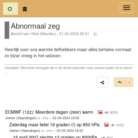
(current)
Toggl
navig
Abnormaal zeg
Bericht van: Nick (Wierden) , 01-04-2024 20:41
Heerlijk voor ons warmte liefhebbers maar alles behalve normaal
zo bizar vroeg in het seizoen.
Overijssel | Beruchte dorpsgek die in de wintermaanden naar lantaarnpalen zit te staren
...
Tog
ECMWF (12z): Meerdere dagen (zeer) warm.
(
2629)
Jelmer (Vlaardingen)
(
-2m)
-- 01-04-2024 19:50
Zaterdag maar liefst 19 graden (!) op 850 hPa:
(
1343)
Jelmer (Vlaardingen)
(
-2m)
-- 01-04-2024 19:52
15 april 2007 slechts 12 graden op 850hPa
(
764)