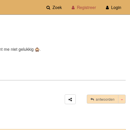
Zoek
Registreer
Login
mt me niet gelukkig
.
Tog
antwoorden