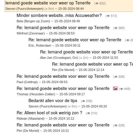
Iemand goede website voor weer op Tenerife
(
822)
Steven (Puurs/Antwerpen)
(
8m)
-- 15-05-2024 08:44
Minder sombere website..miss Accuweather?
(
513)
Bela (Bergen op Zoom) -- 15-05-2024 08:49
Re: Iemand goede website voor weer op Tenerife
(
389)
Winfred (Zevenaar) -- 15-05-2024 08:53
Re: Iemand goede website voor weer op Tenerife
(
2
Eric, Rotterdam -- 15-05-2024 09:11
Re: Iemand goede website voor weer op Tenerif
Abe-Jan (Grootegast, Gn)
(
2m)
-- 15-05-2024 11:53
Re: Iemand goede website voor weer op T
Pim (De Mortel) -- 15-05-2024 12:14
Re: Iemand goede website voor weer op Tenerife
(
328)
Paul (Geldrop) -- 15-05-2024 08:53
Re: Iemand goede website voor weer op Tenerife
(
449)
Thomas (Heusden-Zolder) -- 15-05-2024 09:17
Bedankt allen voor de tips
(
239)
Steven (Puurs/Antwerpen)
(
8m)
-- 15-05-2024 09:20
Re: Alleen koel of ook weinig zon ?
(
210)
Ridwan (Maasland) -- 15-05-2024 10:12
Re: Iemand goede website voor weer op Tenerife
(
228)
Pim (De Mortel) -- 15-05-2024 10:21