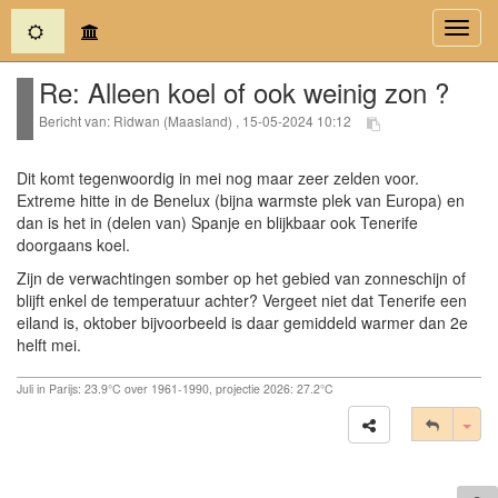
(current)
Toggl
navig
Re: Alleen koel of ook weinig zon ?
Bericht van: Ridwan (Maasland) , 15-05-2024 10:12
Dit komt tegenwoordig in mei nog maar zeer zelden voor.
Extreme hitte in de Benelux (bijna warmste plek van Europa) en
dan is het in (delen van) Spanje en blijkbaar ook Tenerife
doorgaans koel.
Zijn de verwachtingen somber op het gebied van zonneschijn of
blijft enkel de temperatuur achter? Vergeet niet dat Tenerife een
eiland is, oktober bijvoorbeeld is daar gemiddeld warmer dan 2e
helft mei.
Juli in Parijs: 23.9°C over 1961-1990, projectie 2026: 27.2°C
Tog