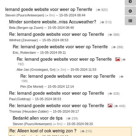
Iemand goede website voor weer op Tenerife
(
820)
Steven (Puurs/Antwerpen)
(
8m)
-- 15-05-2024 08:44
Minder sombere website..miss Accuweather?
(
513)
Bela (Bergen op Zoom) -- 15-05-2024 08:49
Re: Iemand goede website voor weer op Tenerife
(
388)
Winfred (Zevenaar) -- 15-05-2024 08:53
Re: Iemand goede website voor weer op Tenerife
(
288)
Eric, Rotterdam -- 15-05-2024 09:11
Re: Iemand goede website voor weer op Tenerife
(
192)
Abe-Jan (Grootegast, Gn)
(
2m)
-- 15-05-2024 11:53
Re: Iemand goede website voor weer op Tenerife
(
199)
Pim (De Mortel) -- 15-05-2024 12:14
Re: Iemand goede website voor weer op Tenerife
(
328)
Paul (Geldrop) -- 15-05-2024 08:53
Re: Iemand goede website voor weer op Tenerife
(
449)
Thomas (Heusden-Zolder) -- 15-05-2024 09:17
Bedankt allen voor de tips
(
239)
Steven (Puurs/Antwerpen)
(
8m)
-- 15-05-2024 09:20
Re: Alleen koel of ook weinig zon ?
(
210)