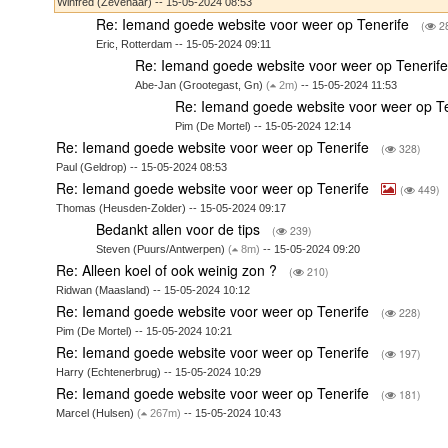
Winfred (Zevenaar) -- 15-05-2024 08:53
Re: Iemand goede website voor weer op Tenerife
(
2
Eric, Rotterdam -- 15-05-2024 09:11
Re: Iemand goede website voor weer op Tenerif
Abe-Jan (Grootegast, Gn)
(
2m)
-- 15-05-2024 11:53
Re: Iemand goede website voor weer op T
Pim (De Mortel) -- 15-05-2024 12:14
Re: Iemand goede website voor weer op Tenerife
(
328)
Paul (Geldrop) -- 15-05-2024 08:53
Re: Iemand goede website voor weer op Tenerife
(
449)
Thomas (Heusden-Zolder) -- 15-05-2024 09:17
Bedankt allen voor de tips
(
239)
Steven (Puurs/Antwerpen)
(
8m)
-- 15-05-2024 09:20
Re: Alleen koel of ook weinig zon ?
(
210)
Ridwan (Maasland) -- 15-05-2024 10:12
Re: Iemand goede website voor weer op Tenerife
(
228)
Pim (De Mortel) -- 15-05-2024 10:21
Re: Iemand goede website voor weer op Tenerife
(
197)
Harry (Echtenerbrug) -- 15-05-2024 10:29
Re: Iemand goede website voor weer op Tenerife
(
181)
Marcel (Hulsen)
(
267m)
-- 15-05-2024 10:43