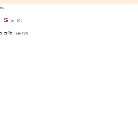
88)
e
(
192)
enerife
(
199)