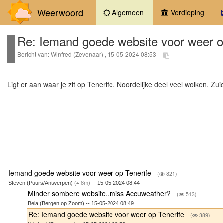
Weerwoord
(current)
Algemeen
Verdieping
Re: Iemand goede website voor weer o
Bericht van: Winfred (Zevenaar) , 15-05-2024 08:53
Ligt er aan waar je zit op Tenerife. Noordelijke deel veel wolken. Zui
Iemand goede website voor weer op Tenerife
(
821)
Steven (Puurs/Antwerpen)
(
8m)
-- 15-05-2024 08:44
Minder sombere website..miss Accuweather?
(
513)
Bela (Bergen op Zoom) -- 15-05-2024 08:49
Re: Iemand goede website voor weer op Tenerife
(
389)