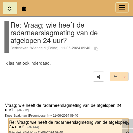
(current)
Toggl
navig
Re: Vraag; wie heeft de
radarneerslagmeting van de
afgelopen 24 uur?
Bericht van: Wiendeld (Eelde) , 11-06-2024 09:40
Ik las het ook inderdaad.
Tog
Vraag; wie heeft de radarneerslagmeting van de afgelopen 24
uur?
(
712)
Koos Spakman (Froombosch) -- 11-06-2024 09:40
Re: Vraag; wie heeft de radarneerslagmeting van de afgelopen
24 uur?
(
444)
Wiendeld (Eelde) -- 11-06-2024 09:40