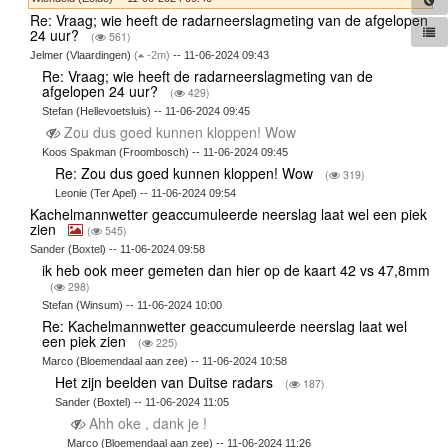
Re: Vraag; wie heeft de radarneerslagmeting van de afgelopen
24 uur?
(
561)
Jelmer (Vlaardingen)
(
-2m)
-- 11-06-2024 09:43
Re: Vraag; wie heeft de radarneerslagmeting van de
afgelopen 24 uur?
(
429)
Stefan (Hellevoetsluis) -- 11-06-2024 09:45
Zou dus goed kunnen kloppen! Wow
Koos Spakman (Froombosch) -- 11-06-2024 09:45
Re: Zou dus goed kunnen kloppen! Wow
(
319)
Leonie (Ter Apel) -- 11-06-2024 09:54
Kachelmannwetter geaccumuleerde neerslag laat wel een piek
zien
(
545)
Sander (Boxtel) -- 11-06-2024 09:58
ik heb ook meer gemeten dan hier op de kaart 42 vs 47,8mm
(
298)
Stefan (Winsum) -- 11-06-2024 10:00
Re: Kachelmannwetter geaccumuleerde neerslag laat wel
een piek zien
(
225)
Marco (Bloemendaal aan zee) -- 11-06-2024 10:58
Het zijn beelden van Duitse radars
(
187)
Sander (Boxtel) -- 11-06-2024 11:05
Ahh oke , dank je !
Marco (Bloemendaal aan zee) -- 11-06-2024 11:26