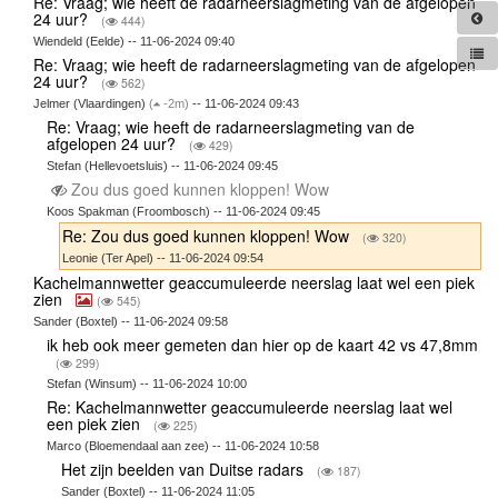
Re: Vraag; wie heeft de radarneerslagmeting van de afgelopen
24 uur?
(
444)
Wiendeld (Eelde) -- 11-06-2024 09:40
Re: Vraag; wie heeft de radarneerslagmeting van de afgelopen
24 uur?
(
562)
Jelmer (Vlaardingen)
(
-2m)
-- 11-06-2024 09:43
Re: Vraag; wie heeft de radarneerslagmeting van de
afgelopen 24 uur?
(
429)
Stefan (Hellevoetsluis) -- 11-06-2024 09:45
Zou dus goed kunnen kloppen! Wow
Koos Spakman (Froombosch) -- 11-06-2024 09:45
Re: Zou dus goed kunnen kloppen! Wow
(
320)
Leonie (Ter Apel) -- 11-06-2024 09:54
Kachelmannwetter geaccumuleerde neerslag laat wel een piek
zien
(
545)
Sander (Boxtel) -- 11-06-2024 09:58
ik heb ook meer gemeten dan hier op de kaart 42 vs 47,8mm
(
299)
Stefan (Winsum) -- 11-06-2024 10:00
Re: Kachelmannwetter geaccumuleerde neerslag laat wel
een piek zien
(
225)
Marco (Bloemendaal aan zee) -- 11-06-2024 10:58
Het zijn beelden van Duitse radars
(
187)
Sander (Boxtel) -- 11-06-2024 11:05