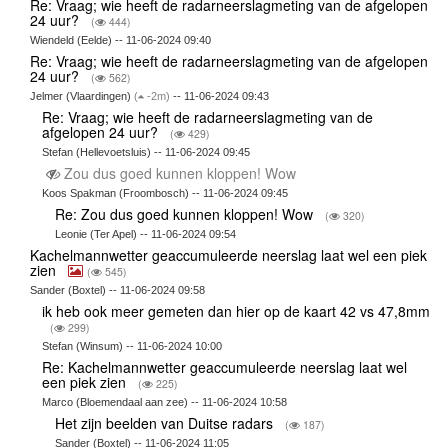
Re: Vraag; wie heeft de radarneerslagmeting van de afgelopen
24 uur?
(
444)
Wiendeld (Eelde) -- 11-06-2024 09:40
Re: Vraag; wie heeft de radarneerslagmeting van de afgelopen
24 uur?
(
562)
Jelmer (Vlaardingen)
(
-2m)
-- 11-06-2024 09:43
Re: Vraag; wie heeft de radarneerslagmeting van de
afgelopen 24 uur?
(
429)
Stefan (Hellevoetsluis) -- 11-06-2024 09:45
Zou dus goed kunnen kloppen! Wow
Koos Spakman (Froombosch) -- 11-06-2024 09:45
Re: Zou dus goed kunnen kloppen! Wow
(
320)
Leonie (Ter Apel) -- 11-06-2024 09:54
Kachelmannwetter geaccumuleerde neerslag laat wel een piek
zien
(
545)
Sander (Boxtel) -- 11-06-2024 09:58
ik heb ook meer gemeten dan hier op de kaart 42 vs 47,8mm
(
299)
Stefan (Winsum) -- 11-06-2024 10:00
Re: Kachelmannwetter geaccumuleerde neerslag laat wel
een piek zien
(
225)
Marco (Bloemendaal aan zee) -- 11-06-2024 10:58
Het zijn beelden van Duitse radars
(
187)
Sander (Boxtel) -- 11-06-2024 11:05