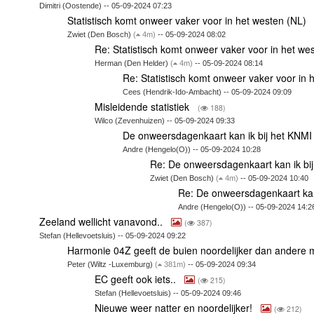
Dimitri (Oostende) -- 05-09-2024 07:23
Statistisch komt onweer vaker voor in het westen (NL)
Zwiet (Den Bosch)
(
4m)
-- 05-09-2024 08:02
Re: Statistisch komt onweer vaker voor in het we
Herman (Den Helder)
(
4m)
-- 05-09-2024 08:14
Re: Statistisch komt onweer vaker voor in
Cees (Hendrik-Ido-Ambacht) -- 05-09-2024 09:09
Misleidende statistiek
(
188)
Wilco (Zevenhuizen) -- 05-09-2024 09:33
De onweersdagenkaart kan ik bij het KNMI
Andre (Hengelo(O)) -- 05-09-2024 10:28
Re: De onweersdagenkaart kan ik bi
Zwiet (Den Bosch)
(
4m)
-- 05-09-2024 10:40
Re: De onweersdagenkaart kan
Andre (Hengelo(O)) -- 05-09-2024 14:2
Zeeland wellicht vanavond..
(
387)
Stefan (Hellevoetsluis) -- 05-09-2024 09:22
Harmonie 04Z geeft de buien noordelijker dan andere
Peter (Wiltz -Luxemburg)
(
381m)
-- 05-09-2024 09:34
EC geeft ook iets..
(
215)
Stefan (Hellevoetsluis) -- 05-09-2024 09:46
Nieuwe weer natter en noordelijker!
(
212)