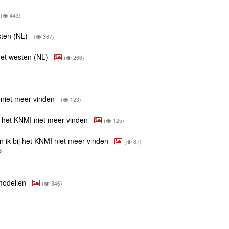
(
443)
sten (NL)
(
367)
 het westen (NL)
(
266)
 niet meer vinden
(
123)
j het KNMI niet meer vinden
(
125)
 ik bij het KNMI niet meer vinden
(
87)
6
 modellen
(
346)