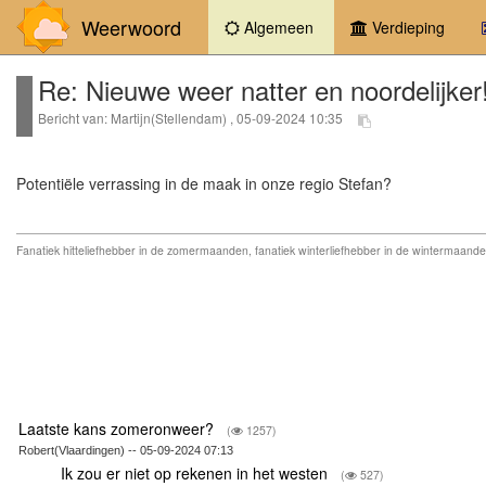
Weerwoord
(current)
Algemeen
Verdieping
Re: Nieuwe weer natter en noordelijker
Bericht van: Martijn(Stellendam) , 05-09-2024 10:35
Potentiële verrassing in de maak in onze regio Stefan?
Fanatiek hitteliefhebber in de zomermaanden, fanatiek winterliefhebber in de wintermaand
Laatste kans zomeronweer?
(
1257)
Robert(Vlaardingen) -- 05-09-2024 07:13
Ik zou er niet op rekenen in het westen
(
527)