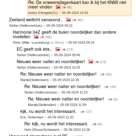
Re: De onweersdagenkaart kan ik bij het KNMI niet
meer vinden
(
88)
Andre (Hengelo(O)) -- 05-09-2024 14:26
Zeeland wellicht vanavond..
(
387)
Stefan (Hellevoetsluis) -- 05-09-2024 09:22
Harmonie 04Z geeft de buien noordelijker dan andere
modellen
(
346)
Peter (Wiltz -Luxemburg)
(
381m)
-- 05-09-2024 09:34
EC geeft ook iets..
(
215)
Stefan (Hellevoetsluis) -- 05-09-2024 09:46
Nieuwe weer natter en noordelijker!
(
212)
Stefan (Hellevoetsluis) -- 05-09-2024 10:25
Re: Nieuwe weer natter en noordelijker!
(
205)
Martijn(Stellendam) -- 05-09-2024 10:35
Re: Nieuwe weer natter en noordelijker!
(
109)
Stefan (Hellevoetsluis) -- 05-09-2024 11:23
Re: Nieuwe weer natter en noordelijker!
(
92)
Martijn(Stellendam) -- 05-09-2024 11:59
kijk, nu wordt het interessant.
(
127)
Eric, Rotterdam -- 05-09-2024 11:20
Re: kijk, nu wordt het interessant.
(
94)
Hein (Rhoon/Schiedam) -- 05-09-2024 12:28
Vanavond stormchase zuid BE