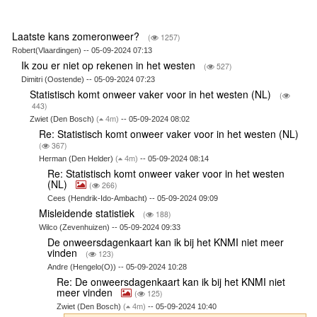
Laatste kans zomeronweer?
(
1257)
Robert(Vlaardingen) -- 05-09-2024 07:13
Ik zou er niet op rekenen in het westen
(
527)
Dimitri (Oostende) -- 05-09-2024 07:23
Statistisch komt onweer vaker voor in het westen (NL)
(
443)
Zwiet (Den Bosch)
(
4m)
-- 05-09-2024 08:02
Re: Statistisch komt onweer vaker voor in het westen (NL)
(
367)
Herman (Den Helder)
(
4m)
-- 05-09-2024 08:14
Re: Statistisch komt onweer vaker voor in het westen
(NL)
(
266)
Cees (Hendrik-Ido-Ambacht) -- 05-09-2024 09:09
Misleidende statistiek
(
188)
Wilco (Zevenhuizen) -- 05-09-2024 09:33
De onweersdagenkaart kan ik bij het KNMI niet meer
vinden
(
123)
Andre (Hengelo(O)) -- 05-09-2024 10:28
Re: De onweersdagenkaart kan ik bij het KNMI niet
meer vinden
(
125)
Zwiet (Den Bosch)
(
4m)
-- 05-09-2024 10:40