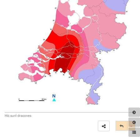
Hic sunt dracones
Tog