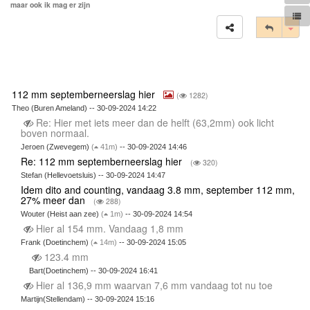
maar ook ik mag er zijn
Tog
112 mm septemberneerslag hier
(
1282)
Theo (Buren Ameland) -- 30-09-2024 14:22
Re: Hier met iets meer dan de helft (63,2mm) ook licht
boven normaal.
Jeroen (Zwevegem)
(
41m)
-- 30-09-2024 14:46
Re: 112 mm septemberneerslag hier
(
320)
Stefan (Hellevoetsluis) -- 30-09-2024 14:47
Idem dito and counting, vandaag 3.8 mm, september 112 mm,
27% meer dan
(
288)
Wouter (Heist aan zee)
(
1m)
-- 30-09-2024 14:54
Hier al 154 mm. Vandaag 1,8 mm
Frank (Doetinchem)
(
14m)
-- 30-09-2024 15:05
123.4 mm
Bart(Doetinchem) -- 30-09-2024 16:41
Hier al 136,9 mm waarvan 7,6 mm vandaag tot nu toe
Martijn(Stellendam) -- 30-09-2024 15:16