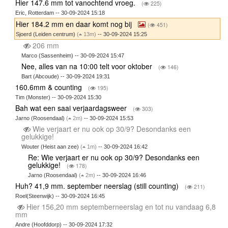
Hier 147.6 mm tot vanochtend vroeg.
(
225)
Eric, Rotterdam -- 30-09-2024 15:18
Hier 184.2 mm en daar komt nog bij
(
451)
Sjoerd (Leiden centrum)
(
13m)
-- 30-09-2024 15:25
206 mm
Marco (Sassenheim) -- 30-09-2024 15:47
Nee, alles van na 10:00 telt voor oktober
(
146)
Bart (Abcoude) -- 30-09-2024 19:31
160.6mm & counting
(
195)
Tim (Monster) -- 30-09-2024 15:30
Bah wat een saai verjaardagsweer
(
303)
Jarno (Roosendaal)
(
2m)
-- 30-09-2024 15:53
Wie verjaart er nu ook op 30/9? Desondanks een
gelukkige!
Wouter (Heist aan zee)
(
1m)
-- 30-09-2024 16:42
Re: Wie verjaart er nu ook op 30/9? Desondanks een
gelukkige!
(
178)
Jarno (Roosendaal)
(
2m)
-- 30-09-2024 16:46
Huh? 41,9 mm. september neerslag (still counting)
(
211)
Roel(Steenwijk) -- 30-09-2024 16:45
Hier 156,20 mm septemberneerslag en tot nu vandaag 6,8
mm
Andre (Hoofddorp) -- 30-09-2024 17:32