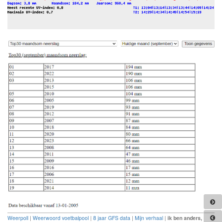
Weerpoll
|
Weerwoord voetbalpool
|
8 jaar GFS data
|
Mijn verhaal
|
ik ben anders,