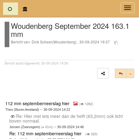
(current)
Toggl
navig
Woudenberg September 2024 163.1
mm
Bericht van: Dick Scheer(Woudenberg) , 30-09-2024 19:37
Bericht laatst bijgewerkt: 30-09-2024 19:39
Tog
112 mm septemberneerslag hier
(
1282)
Theo (Buren Ameland) -- 30-09-2024 14:22
Re: Hier met iets meer dan de helft (63,2mm) ook licht
boven normaal.
Jeroen (Zwevegem)
(
41m)
-- 30-09-2024 14:46
Re: 112 mm septemberneerslag hier
(
320)