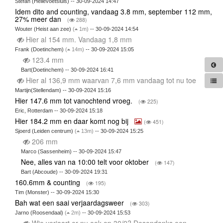
Stefan (Hellevoetsluis) -- 30-09-2024 14:47
Idem dito and counting, vandaag 3.8 mm, september 112 mm,
27% meer dan
(
288)
Wouter (Heist aan zee)
(
1m)
-- 30-09-2024 14:54
Hier al 154 mm. Vandaag 1,8 mm
Frank (Doetinchem)
(
14m)
-- 30-09-2024 15:05
123.4 mm
Bart(Doetinchem) -- 30-09-2024 16:41
Hier al 136,9 mm waarvan 7,6 mm vandaag tot nu toe
Martijn(Stellendam) -- 30-09-2024 15:16
Hier 147.6 mm tot vanochtend vroeg.
(
225)
Eric, Rotterdam -- 30-09-2024 15:18
Hier 184.2 mm en daar komt nog bij
(
451)
Sjoerd (Leiden centrum)
(
13m)
-- 30-09-2024 15:25
206 mm
Marco (Sassenheim) -- 30-09-2024 15:47
Nee, alles van na 10:00 telt voor oktober
(
147)
Bart (Abcoude) -- 30-09-2024 19:31
160.6mm & counting
(
195)
Tim (Monster) -- 30-09-2024 15:30
Bah wat een saai verjaardagsweer
(
303)
Jarno (Roosendaal)
(
2m)
-- 30-09-2024 15:53
Wie verjaart er nu ook op 30/9? Desondanks een