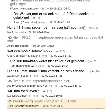
gelukkige!
Wouter (Heist aan zee)
(
1m)
-- 30-09-2024 16:42
Re: Wie verjaart er nu ook op 30/9? Desondanks een
gelukkige!
(
178)
Jarno (Roosendaal)
(
2m)
-- 30-09-2024 16:46
Huh? 41,9 mm. september neerslag (still counting)
(
212)
Roel(Steenwijk) -- 30-09-2024 16:45
Hier 156,20 mm septemberneerslag en tot nu vandaag 6,8
mm
Andre (Hoofddorp) -- 30-09-2024 17:32
Wat een mooie sommen????
(
218)
Oud-Gebruiker <ID-8632>
(
9m)
-- 30-09-2024 17:37
Die 100 mm-kaap wordt hier zeker niet geslecht.
(
133)
Tom (Bennekom-W)
(
15m)
-- 30-09-2024 18:14
Hier 113 mm, maar 1 mm verschil op zo'n afstand...
(
128)
Zwiet (Den Bosch)
(
4m)
-- 30-09-2024 17:46
Re: 101 mm septemberneerslag hier
Alie (Weebosch gem Bergeijk NL)
(
37m)
-- 30-09-2024 18:39
146 mm tot dusverre
(
110)
Daniël (Aalsmeer)
(
-4m)
-- 30-09-2024 19:05
Woudenberg September 2024 163.1 mm
Dick Scheer(Woudenberg) -- 30-09-2024 19:37