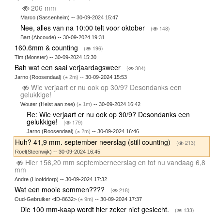
206 mm
Marco (Sassenheim) -- 30-09-2024 15:47
Nee, alles van na 10:00 telt voor oktober
(
148)
Bart (Abcoude) -- 30-09-2024 19:31
160.6mm & counting
(
196)
Tim (Monster) -- 30-09-2024 15:30
Bah wat een saai verjaardagsweer
(
304)
Jarno (Roosendaal)
(
2m)
-- 30-09-2024 15:53
Wie verjaart er nu ook op 30/9? Desondanks een
gelukkige!
Wouter (Heist aan zee)
(
1m)
-- 30-09-2024 16:42
Re: Wie verjaart er nu ook op 30/9? Desondanks een
gelukkige!
(
179)
Jarno (Roosendaal)
(
2m)
-- 30-09-2024 16:46
Huh? 41,9 mm. september neerslag (still counting)
(
213)
Roel(Steenwijk) -- 30-09-2024 16:45
Hier 156,20 mm septemberneerslag en tot nu vandaag 6,8
mm
Andre (Hoofddorp) -- 30-09-2024 17:32
Wat een mooie sommen????
(
218)
Oud-Gebruiker <ID-8632>
(
9m)
-- 30-09-2024 17:37
Die 100 mm-kaap wordt hier zeker niet geslecht.
(
133)