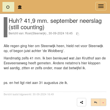
(current)
Toggl
navig
Huh? 41,9 mm. september neerslag
(still counting)
Bericht van: Roel(Steenwijk) , 30-09-2024 16:45
Alle regen ging hier om Steenwijk heen, hield net voor Steenwijk
op, of begon juist achter 'de Woldberg'.
Handmatig zelfs 41 mm. Ik ben benieuwd wat Jan Kruithof aan de
Eesveenseweg heeft gemeten. Andere netatmo's hier kloppen
wel aardig, zitten er zelfs onder, maar dat betwijfel ik.
ps. en het ligt niet aan 31 augustus zie ik.
Bericht laatst bijgewerkt: 30-09-2024 16:49
Tog