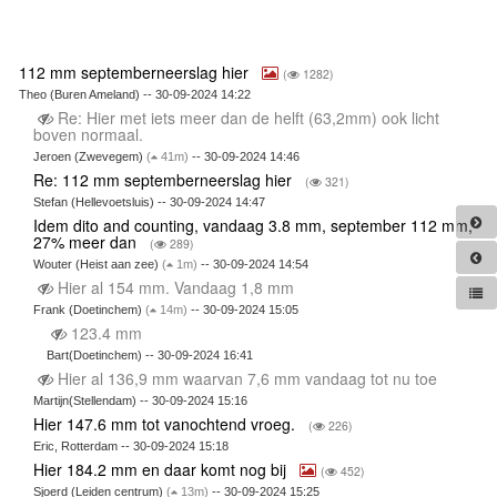
112 mm septemberneerslag hier
(
1282)
Theo (Buren Ameland) -- 30-09-2024 14:22
Re: Hier met iets meer dan de helft (63,2mm) ook licht
boven normaal.
Jeroen (Zwevegem)
(
41m)
-- 30-09-2024 14:46
Re: 112 mm septemberneerslag hier
(
321)
Stefan (Hellevoetsluis) -- 30-09-2024 14:47
Idem dito and counting, vandaag 3.8 mm, september 112 mm,
27% meer dan
(
289)
Wouter (Heist aan zee)
(
1m)
-- 30-09-2024 14:54
Hier al 154 mm. Vandaag 1,8 mm
Frank (Doetinchem)
(
14m)
-- 30-09-2024 15:05
123.4 mm
Bart(Doetinchem) -- 30-09-2024 16:41
Hier al 136,9 mm waarvan 7,6 mm vandaag tot nu toe
Martijn(Stellendam) -- 30-09-2024 15:16
Hier 147.6 mm tot vanochtend vroeg.
(
226)
Eric, Rotterdam -- 30-09-2024 15:18
Hier 184.2 mm en daar komt nog bij
(
452)
Sjoerd (Leiden centrum)
(
13m)
-- 30-09-2024 15:25