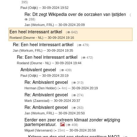
395)
Paul (Odijk) -- 30-09-2024 19:52
Re: Dit zegt Wikipedia over de oorzaken van ijstijden
(
288)
Jan (Workum, FRL) -- 30-09-2024 20:09
Een heel interessant artikel
(
642)
Roeland (Deurne - NL) -- 30-09-2024 19:16
Re: Een heel interessant artikel
(
479)
Jan (Workum, FRL) -- 30-09-2024 19:35
Re: Een heel interessant artikel
(
472)
Roeland (Deurne - NL) -- 30-09-2024 19:44
Ambivalent gevoel
(
439)
Paul (Odijk) -- 30-09-2024 20:19
Re: Ambivalent gevoel
(
313)
Herman (Den Helder)
(
4m)
-- 30-09-2024 20:19
Re: Ambivalent gevoel
(
274)
Mark (Zaanstad) -- 30-09-2024 20:37
Re: Ambivalent gevoel
(
263)
Jan (Workum, FRL) -- 30-09-2024 20:50
Eerder een zeer extreem klimaat zonder wijziging
jaartemperatuur.
(
408)
Miguel (Varsenare)
(
15m)
-- 30-09-2024 20:58
Krijgen we dan niet een sterker positieve NAO?