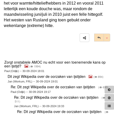
het voor warmte/hitteliefhebbers in 2012 en vooral 2011
letterlijk een koude douche was, maar rondom de
maandwisseling juni/juli in 2010 juist een felle hittegolf.
Het westen van Rusland ging toen gebukt onder
wekenlange (extreme) hitte.
Tog
Zorgt onstabiele AMOC nu echt voor een toenemende kans op
een ijstijd?
(
1994)
Paul (Odijk) -- 30-09-2024 18:01
Dit zegt Wikipedia over de oorzaken van ijstijden
(
894)
Jan (Workum, FRL) -- 30-09-2024 19:01
Re: Dit zegt Wikipedia over de oorzaken van ijstijden
(
690)
Paul (Odijk) -- 30-09-2024 19:17
Re: Dit zegt Wikipedia over de oorzaken van ijstijden
(
511)
Jan (Workum, FRL) -- 30-09-2024 19:33
Re: Dit zegt Wikipedia over de oorzaken van ijstijden
(