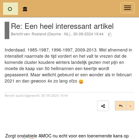
(current)
Toggl
navig
Re: Een heel interessant artikel
Bericht van: Roeland (Deurne - NL) , 30-09-2024 19:44
Inderdaad. 1985-1987, 1996-1997, 2009-2013. Wel afnemend in
intensiteit naarmate de tijd vordert en het valt te vrezen dat de
komende cluster koudere winters landelijk gezien met pijn en
moeite de kaap van 50 hellmannen een keertje wordt
gepasseerd. Maar wellicht gebeurd er een wonder als in februari
2021 en dan gewoon 4x zo lang ofzo
Bericht laatst bijgewerkt: 30-09-2024 19:44
Tog
Zorgt onstabiele AMOC nu echt voor een toenemende kans op