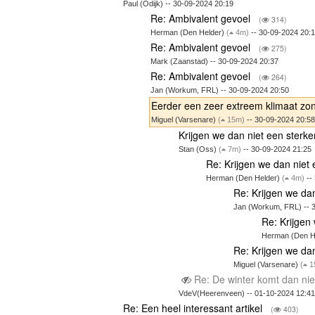
Paul (Odijk) -- 30-09-2024 20:19
Re: Ambivalent gevoel
(
314)
Herman (Den Helder)
(
4m)
-- 30-09-2024 20:
Re: Ambivalent gevoel
(
275)
Mark (Zaanstad) -- 30-09-2024 20:37
Re: Ambivalent gevoel
(
264)
Jan (Workum, FRL) -- 30-09-2024 20:50
Eerder een zeer extreem klimaat zon
Miguel (Varsenare)
(
15m)
-- 30-09-2024 20:5
Krijgen we dan niet een sterk
Stan (Oss)
(
7m)
-- 30-09-2024 21:25
Re: Krijgen we dan niet
Herman (Den Helder)
(
4m)
--
Re: Krijgen we da
Jan (Workum, FRL) -- 
Re: Krijgen
Herman (Den H
Re: Krijgen we da
Miguel (Varsenare)
(
1
Re: De winter komt dan nie
VdeV(Heerenveen) -- 01-10-2024 12:41
Re: Een heel interessant artikel
(
403)