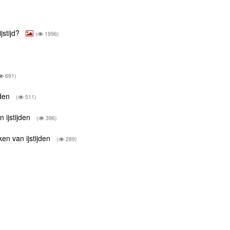
jstijd?
(
1996)
691)
jden
(
511)
 ijstijden
(
396)
ken van ijstijden
(
289)