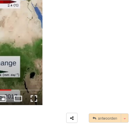
Tog
antwoorden