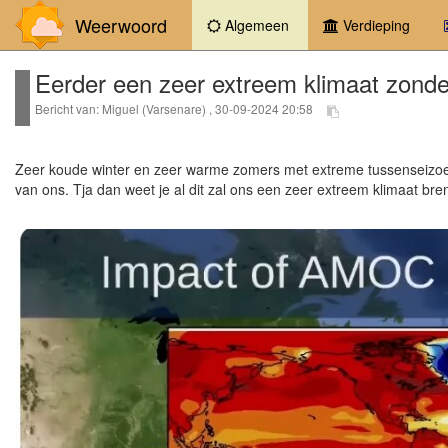
Weerwoord
(current)
Algemeen
Verdieping
Eerder een zeer extreem klimaat zonder
Bericht van: Miguel (Varsenare) , 30-09-2024 20:58
Zeer koude winter en zeer warme zomers met extreme tussenseizoenen
van ons. Tja dan weet je al dit zal ons een zeer extreem klimaat bre