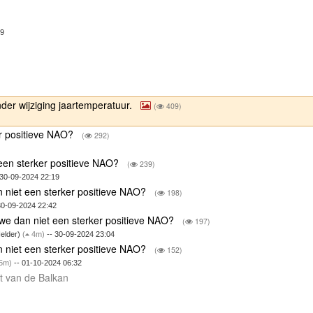
19
der wijziging jaartemperatuur.
(
409)
8
er positieve NAO?
(
292)
 een sterker positieve NAO?
(
239)
 30-09-2024 22:19
n niet een sterker positieve NAO?
(
198)
30-09-2024 22:42
 we dan niet een sterker positieve NAO?
(
197)
elder)
(
4m)
-- 30-09-2024 23:04
n niet een sterker positieve NAO?
(
152)
5m)
-- 01-10-2024 06:32
t van de Balkan