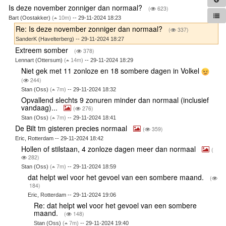
Is deze november zonniger dan normaal?
(
623)
Bart (Oostakker)
(
10m)
-- 29-11-2024 18:23
Re: Is deze november zonniger dan normaal?
(
337)
SanderK (Havelterberg) -- 29-11-2024 18:27
Extreem somber
(
378)
Lennart (Ottersum)
(
14m)
-- 29-11-2024 18:29
Niet gek met 11 zonloze en 18 sombere dagen in Volkel
(
244)
Stan (Oss)
(
7m)
-- 29-11-2024 18:32
Opvallend slechts 9 zonuren minder dan normaal (inclusief
vandaag)...
(
276)
Stan (Oss)
(
7m)
-- 29-11-2024 18:41
De Bilt tm gisteren precies normaal
(
359)
Eric, Rotterdam -- 29-11-2024 18:42
Hollen of stilstaan, 4 zonloze dagen meer dan normaal
(
282)
Stan (Oss)
(
7m)
-- 29-11-2024 18:59
dat helpt wel voor het gevoel van een sombere maand.
(
184)
Eric, Rotterdam -- 29-11-2024 19:06
Re: dat helpt wel voor het gevoel van een sombere
maand.
(
148)
Stan (Oss)
(
7m)
-- 29-11-2024 19:40