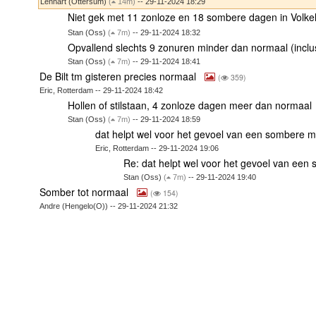
Lennart (Ottersum)
(
14m)
-- 29-11-2024 18:29
Niet gek met 11 zonloze en 18 sombere dagen in Volke
Stan (Oss)
(
7m)
-- 29-11-2024 18:32
Opvallend slechts 9 zonuren minder dan normaal (inclu
Stan (Oss)
(
7m)
-- 29-11-2024 18:41
De Bilt tm gisteren precies normaal
(
359)
Eric, Rotterdam -- 29-11-2024 18:42
Hollen of stilstaan, 4 zonloze dagen meer dan normaal
Stan (Oss)
(
7m)
-- 29-11-2024 18:59
dat helpt wel voor het gevoel van een sombere 
Eric, Rotterdam -- 29-11-2024 19:06
Re: dat helpt wel voor het gevoel van ee
Stan (Oss)
(
7m)
-- 29-11-2024 19:40
Somber tot normaal
(
154)
Andre (Hengelo(O)) -- 29-11-2024 21:32