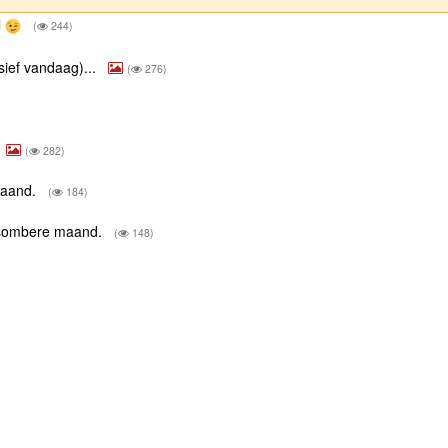
l
(
244)
sief vandaag)...
(
276)
(
282)
maand.
(
184)
n sombere maand.
(
148)