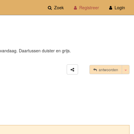
Zoek
Registreer
Login
vandaag. Daartussen duister en grijs.
Tog
antwoorden