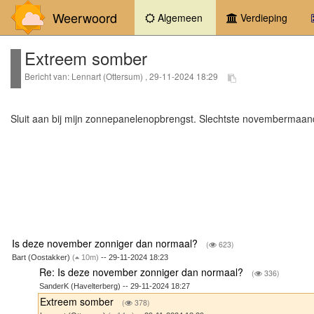
Weerwoord
(current)
Algemeen
Verdieping
Extreem somber
Bericht van: Lennart (Ottersum) , 29-11-2024 18:29
Sluit aan bij mijn zonnepanelenopbrengst. Slechtste novembermaand 
Is deze november zonniger dan normaal?
(
623)
Bart (Oostakker)
(
10m)
-- 29-11-2024 18:23
Re: Is deze november zonniger dan normaal?
(
336)
SanderK (Havelterberg) -- 29-11-2024 18:27
Extreem somber
(
378)