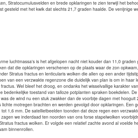
en, Stratocumulusvelden en brede opklaringen te zien terwijl het beh
t gesteld met het kwik dat slechts 21,7 graden haalde. De venijnige 
warme luchtmassa's is het afgelopen nacht niet kouder dan 11,0 grad
ukken dat die opklaringen verschenen op de plaats waar de zon opkwam
r Stratus fractus en lenticularis wolken die allen op een ander tijdst
oen van een verzwakte regenzone die duidelijk van plan is om in haar 
 fractus. Wel bleef het droog, en ondanks het wisselvallige karakter v
 de bedenkelijke toestand van talloze potplanten spraken boekdelen. 
as de wind nu een stuk zwakker dan de voorbije dagen met hooguit 20,
 lichte motregen brachten en werden gevolgd door opklaringen. Een ge
 tot 1,6 mm. De satellietbeelden toonden dat deze regen een verzwakte
 zagen we inderdaad ten noorden van ons forse stapelwolken voorbijdri
Stratus fractus wolken. Er volgde een relatief zachte avond al voelde 
wam binnenrollen.