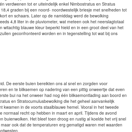
n verdwenen tot er uiteindelijk enkel Nimbostratus en Stratus
8,4 graden bij een noord- noordwestelijk briesje met snelheden tot
 kort en schaars. Later op de namiddag werd de bewolking
reeds 4,8 liter in de pluviometer, wat meteen ook het neerslagtotaal
witachtig blauwe kleur beperkt hield en in een groot deel van het
llen geconfronteerd worden en in tegenstelling tot wat bij ons
id. De eerste buien bereikten ons al snel en zorgden voor
ren en te bliksemen op nadering van een pittig onweertje dat even
eerste bui na het onweer had nog één bliksemontlading aan boord en
ratus en Stratocumulusbewolking die het geheel aanvankelijk
t kwamen in de voorts staalblauwe hemel. Vooral in het tweede
 normaal recht op hebben in maart en april. Tijdens de avond
 buienwolken. Het bleef toen droog en rustig al koelde het vrij snel
o, maar ook dat de temperaturen erg gematigd waren met waarden
ordwesten.