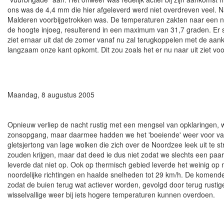
ons was de 4,4 mm die hier afgeleverd werd niet overdreven veel. Na 
Malderen voorbijgetrokken was. De temperaturen zakten naar een n
de hoogte injoeg, resulterend in een maximum van 31,7 graden. Er s
ziet ernaar uit dat de zomer vanaf nu zal terugkoppelen met de aa
langzaam onze kant opkomt. Dit zou zoals het er nu naar uit ziet vo
Maandag, 8 augustus 2005
Opnieuw verliep de nacht rustig met een mengsel van opklaringen,
zonsopgang, maar daarmee hadden we het 'boeiende' weer voor vand
gletsjertong van lage wolken die zich over de Noordzee leek uit te 
zouden krijgen, maar dat deed ie dus niet zodat we slechts een paa
leverde dat niet op. Ook op thermisch gebied leverde het weinig op
noordelijke richtingen en haalde snelheden tot 29 km/h. De komende
zodat de buien terug wat actiever worden, gevolgd door terug rustig
wisselvallige weer bij iets hogere temperaturen kunnen overdoen.