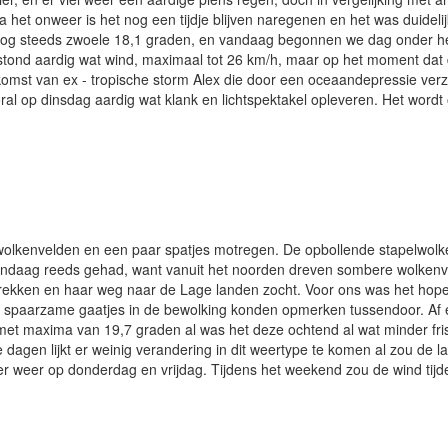
het onweer is het nog een tijdje blijven naregenen en het was duidelijk
og steeds zwoele 18,1 graden, en vandaag begonnen we dag onder hel
tond aardig wat wind, maximaal tot 26 km/h, maar op het moment dat d
nkomst van ex - tropische storm Alex die door een oceaandepressie ver
oral op dinsdag aardig wat klank en lichtspektakel opleveren. Het wor
 wolkenvelden en een paar spatjes motregen. De opbollende stapelwol
aag reeds gehad, want vanuit het noorden dreven sombere wolkenveld
strekken en haar weg naar de Lage landen zocht. Voor ons was het hopen
r spaarzame gaatjes in de bewolking konden opmerken tussendoor. Af e
 met maxima van 19,7 graden al was het deze ochtend al wat minder fri
 dagen lijkt er weinig verandering in dit weertype te komen al zou de
er weer op donderdag en vrijdag. Tijdens het weekend zou de wind tijde