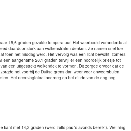
naar 15,6 graden gezakte temperatuur. Het weerbeeld veranderde al
n deed daardoor sterk aan wolkenstraten denken. Ze namen snel toe
af toen het middag werd. Het vervolg was een licht bewolkt, zomers
en aangename 26,1 graden terwijl er een noordelijk briesje tot
 van een uitgestrekt wolkendek te vormen. Dit zorgde ervoor dat de
ont zorgde net voorbij de Duitse grens dan weer voor onweersbuien.
losten. Het neerslagtotaal bedroeg op het einde van de dag nog
 kant met 14,2 graden (werd zelfs pas 's avonds bereikt). Wel hing