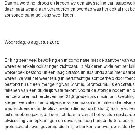
Daarna werd het droog en kregen we een afwisseling van stapelwolk
daar maar weinig aan veranderen en overdag was het ook al niet bes
zonsondergang gelukkig weer liggen.
Woensdag, 8 augustus 2012
Er hing zeer veel bewolking en in combinatie met de aanvoer van 
waren er enkele opklaringen zichtbaar. In Malderen wilde het net l
wolkendek bestond uit een laag Stratocumulus undulatus met daaronde
waren, verviel het weer terug in herfstachtige somberheid door toed
bestond nu uit een mengeling van Stratus, Stratocumulus en Stratus
tekenen van een duidelijk watertekort. Vooral de stoffige bodem en
temperaturen achterbleven met 21,9 graden als maximum. Gelukkig w
kregen we vaker met dreigende wolkenmassa's te maken die telkens
was voldoende om de pluviometer (die nog op 0 stond) aan te vullen
actie hebben gezorgd. Toen het daarna vanuit het westen opklaarde
afwisseling van opklaringen en opvallend laag hangende Stratus en 
grote schaal nevel gevormd die in fijne banken vanover de velden k