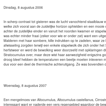
Dinsdag, 8 augustus 2006
In scherp contrast tot gisteren was de lucht vanochtend staalblauw e
welke zich vooral aan de zuidelijke horizon ophielden en een mooie
achter de zuidelijke einder en vanuit het noorden kwamen er stapelwol
was echter minder fraai (zeker voor wie er onder zat) want een uit
Malderen met haar sombere, kille indrukken op te zadelen, waar ze k
afwisseling zorgden terwijl een enkele stapelwolk die zich onder het
herfstweer en werd de bewolking weer doorzeefd met opklaringen d
Stratocumulus over, maar deze wist haar aanwezigheid enigszins goe
droog bleef hebben de temperaturen een beetje moeten inleveren ma
dus voor een deel de thermische achteruitgang. Ze was bovendien du
Woensdag, 8 augustus 2007
Een mengelmoes van Altocumulus, Altocumulus castellanus, Cirrostra
interessant want er naderde een vers regengebied waardoor de bewo