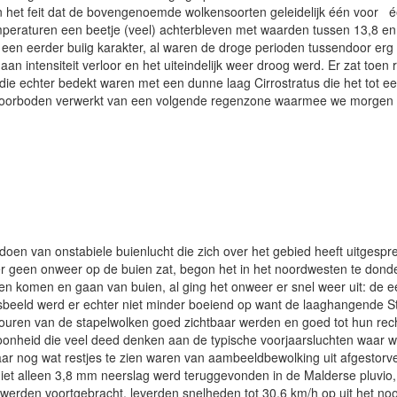
n het feit dat de bovengenoemde wolkensoorten geleidelijk één voor éé
peraturen een beetje (veel) achterbleven met waarden tussen 13,8 en 1
en eerder buiig karakter, al waren de droge perioden tussendoor erg
an intensiteit verloor en het uiteindelijk weer droog werd. Er zat toen 
e echter bedekt waren met een dunne laag Cirrostratus die het tot een 
de voorboden verwerkt van een volgende regenzone waarmee we morgen zu
oen van onstabiele buienlucht die zich over het gebied heeft uitgespre
er geen onweer op de buien zat, begon het in het noordwesten te donde
en komen en gaan van buien, al ging het onweer er snel weer uit: de 
sbeeld werd er echter niet minder boeiend op want de laaghangende St
uren van de stapelwolken goed zichtbaar werden en goed tot hun rech
nheid die veel deed denken aan de typische voorjaarsluchten waar we
ar nog wat restjes te zien waren van aambeeldbewolking uit afgestorven
niet alleen 3,8 mm neerslag werd teruggevonden in de Malderse pluvi
werden voortgebracht, leverden snelheden tot 30,6 km/h op uit het no