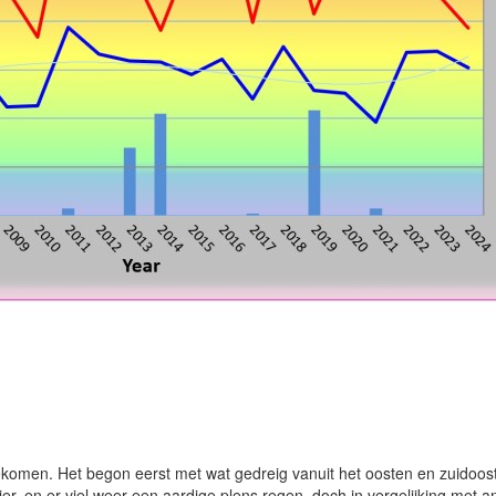
gekomen. Het begon eerst met wat gedreig vanuit het oosten en zuidoos
ier, en er viel weer een aardige plens regen, doch in vergelijking met 