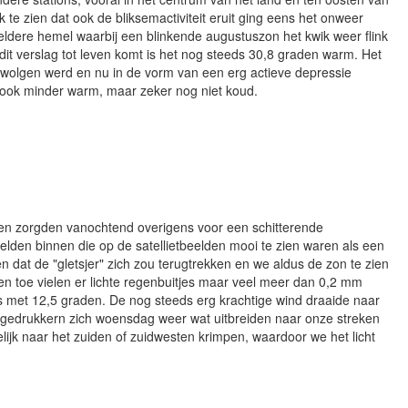
 te zien dat ook de bliksemactiviteit eruit ging eens het onweer
dere hemel waarbij een blinkende augustuszon het kwik weer flink
it verslag tot leven komt is het nog steeds 30,8 graden warm. Het
zwolgen werd en nu in de vorm van een erg actieve depressie
dt ook minder warm, maar zeker nog niet koud.
ken zorgden vanochtend overigens voor een schitterende
en binnen die op de satellietbeelden mooi te zien waren als een
 dat de "gletsjer" zich zou terugtrekken en we aldus de zon te zien
n toe vielen er lichte regenbuitjes maar veel meer dan 0,2 mm
s met 12,5 graden. De nog steeds erg krachtige wind draaide naar
 lagedrukkern zich woensdag weer wat uitbreiden naar onze streken
lijk naar het zuiden of zuidwesten krimpen, waardoor we het licht