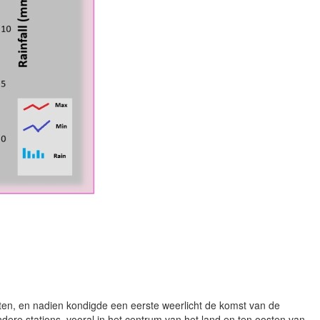
ten, en nadien kondigde een eerste weerlicht de komst van de
andere stations, vooral in het centrum van het land en ten oosten van