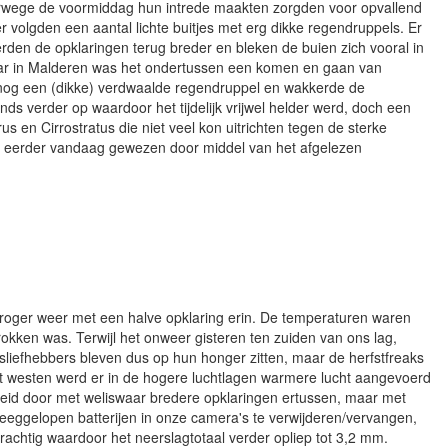
verwege de voormiddag hun intrede maakten zorgden voor opvallend
r volgden een aantal lichte buitjes met erg dikke regendruppels. Er
rden de opklaringen terug breder en bleken de buien zich vooral in
aar in Malderen was het ondertussen een komen en gaan van
r nog een (dikke) verdwaalde regendruppel en wakkerde de
s verder op waardoor het tijdelijk vrijwel helder werd, doch een
s en Cirrostratus die niet veel kon uitrichten tegen de sterke
en eerder vandaag gewezen door middel van het afgelezen
roger weer met een halve opklaring erin. De temperaturen waren
okken was. Terwijl het onweer gisteren ten zuiden van ons lag,
liefhebbers bleven dus op hun honger zitten, maar de herfstfreaks
et westen werd er in de hogere luchtlagen warmere lucht aangevoerd
heid door met weliswaar bredere opklaringen ertussen, maar met
eggelopen batterijen in onze camera's te verwijderen/vervangen,
achtig waardoor het neerslagtotaal verder opliep tot 3,2 mm.