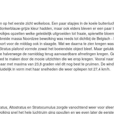
n op het eerste zicht wolkeloos. Een paar stapjes in de koele buitenluc
 donkerblauw-grijze kleur hadden, maar ook elders bleven er een paar t
kjes opzetten welke geleidelijk uitgroeiden tot fraaie, spierwitte bloem
gebreide massa Noordzee bewolking was reeds tot dichtbij de Belgisch 
ort voor de middag ook in slaagde. Wat we daarna te zien kregen was ee
 Stratus plafond vormde zowat het boeiendste object bleef. Maar gelukk
ie halverwege de namiddag terug aanvaardbare afmetingen kregen. Ge
d te maken door de mooie uitzichten die we erop kregen. Vooral naar z
ar met maxima van 23,8 graden viel dit nog best te pruimen. De wind 
idelijk in vorm met haar snelheden die weer opliepen tot 27,4 km/h.
tus, Altostratus en Stratocumulus zorgde vanochtend weer voor sfeervo
lking snel het hele luchtruim ging opvullen en we even later de eers