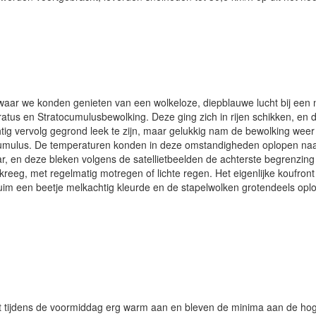
waar we konden genieten van een wolkeloze, diepblauwe lucht bij een 
Stratus en Stratocumulusbewolking. Deze ging zich in rijen schikken, e
g vervolg gegrond leek te zijn, maar gelukkig nam de bewolking weer 
umulus. De temperaturen konden in deze omstandigheden oplopen naar e
r, en deze bleken volgens de satellietbeelden de achterste begrenzing
n kreeg, met regelmatig motregen of lichte regen. Het eigenlijke koufr
htruim een beetje melkachtig kleurde en de stapelwolken grotendeels op
t tijdens de voormiddag erg warm aan en bleven de minima aan de hoge