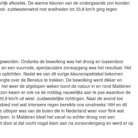
oorlijk afkoelde. De warme kleuren van de ondergaande zon konden
west- zuidwestenwind met snelheden tot 33,8 km/h ging tegen
en geworden. Ondanks de bewolking was het droog en tussendoor
, en een vuurrode, spectaculaire zonsopgang was het resultaat. Het
ip oplichtten. Nadat we van dit vurige kleurenspektakel bekomen
lengte over de Benelux te trekken. De bewolking werd dikker en
an het weer de afgelopen weken toont de natuur in en rond Malderen
De zon kwam er ook na de middag nauwelijks aan te pas waardoor de
9 km/h uit west- zuidwestelijke richtingen. Naar de avond toe
bied met wat intensere regen bereikte ons omstreeks 18H en dit
 uitloper was van de buien die in Nederland weer voor flink wat
jven. In Malderen bleef het vanaf nu echter droog met een
het door al dat vocht nogal klam aan na zonsondergang en werd er op