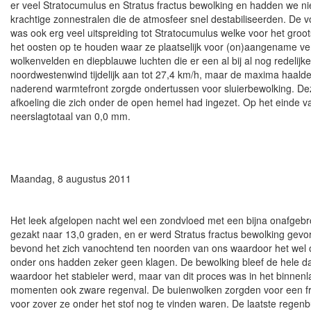
er veel Stratocumulus en Stratus fractus bewolking en hadden we n
krachtige zonnestralen die de atmosfeer snel destabiliseerden. De vo
was ook erg veel uitspreiding tot Stratocumulus welke voor het gro
het oosten op te houden waar ze plaatselijk voor (on)aangename v
wolkenvelden en diepblauwe luchten die er een al bij al nog redel
noordwestenwind tijdelijk aan tot 27,4 km/h, maar de maxima haalde
naderend warmtefront zorgde ondertussen voor sluierbewolking. Deze b
afkoeling die zich onder de open hemel had ingezet. Op het einde
neerslagtotaal van 0,0 mm.
Maandag, 8 augustus 2011
Het leek afgelopen nacht wel een zondvloed met een bijna onafgebr
gezakt naar 13,0 graden, en er werd Stratus fractus bewolking gevor
bevond het zich vanochtend ten noorden van ons waardoor het wel ov
onder ons hadden zeker geen klagen. De bewolking bleef de hele da
waardoor het stabieler werd, maar van dit proces was in het binne
momenten ook zware regenval. De buienwolken zorgden voor een fraa
voor zover ze onder het stof nog te vinden waren. De laatste regen