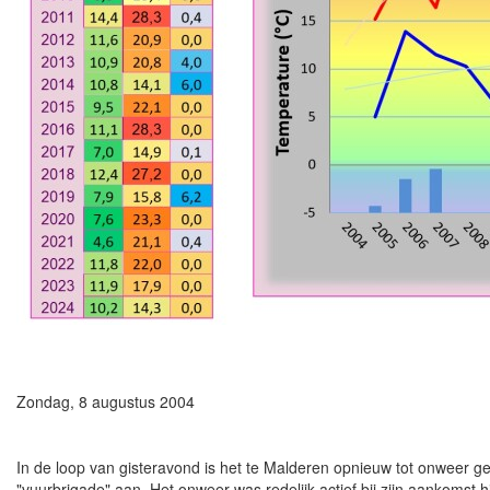
Zondag, 8 augustus 2004
In de loop van gisteravond is het te Malderen opnieuw tot onweer 
"vuurbrigade" aan. Het onweer was redelijk actief bij zijn aankomst h