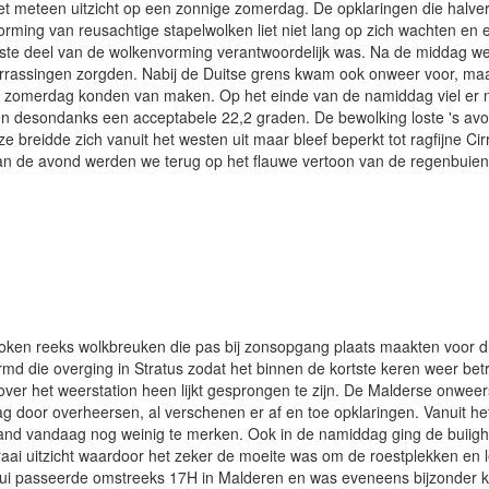
iet meteen uitzicht op een zonnige zomerdag. De opklaringen die hal
rming van reusachtige stapelwolken liet niet lang op zich wachten en e
otste deel van de wolkenvorming verantwoordelijk was. Na de middag we
errassingen zorgden. Nabij de Duitse grens kwam ook onweer voor, m
ijke zomerdag konden van maken. Op het einde van de namiddag viel e
n desondanks een acceptabele 22,2 graden. De bewolking loste 's avond
reidde zich vanuit het westen uit maar bleef beperkt tot ragfijne Cirru
 van de avond werden we terug op het flauwe vertoon van de regenbui
oken reeks wolkbreuken die pas bij zonsopgang plaats maakten voor d
md die overging in Stratus zodat het binnen de kortste keren weer betr
er het weerstation heen lijkt gesprongen te zijn. De Malderse onweers
g door overheersen, al verschenen er af en toe opklaringen. Vanuit h
nland vandaag nog weinig te merken. Ook in de namiddag ging de buiig
i uitzicht waardoor het zeker de moeite was om de roestplekken en le
bui passeerde omstreeks 17H in Malderen en was eveneens bijzonder kr