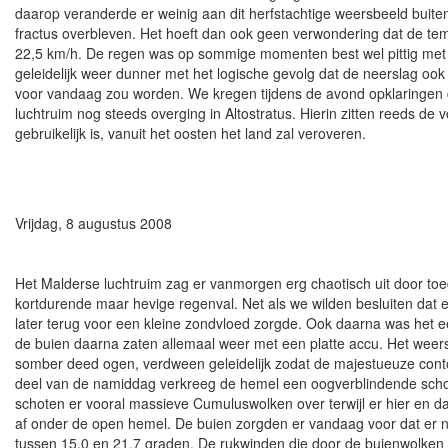
daarop veranderde er weinig aan dit herfstachtige weersbeeld buite
fractus overbleven. Het hoeft dan ook geen verwondering dat de tem
22,5 km/h. De regen was op sommige momenten best wel pittig met e
geleidelijk weer dunner met het logische gevolg dat de neerslag ook a
voor vandaag zou worden. We kregen tijdens de avond opklaringen di
luchtruim nog steeds overging in Altostratus. Hierin zitten reeds 
gebruikelijk is, vanuit het oosten het land zal veroveren.
Vrijdag, 8 augustus 2008
Het Malderse luchtruim zag er vanmorgen erg chaotisch uit door toed
kortdurende maar hevige regenval. Net als we wilden besluiten dat 
later terug voor een kleine zondvloed zorgde. Ook daarna was het e
de buien daarna zaten allemaal weer met een platte accu. Het weer
somber deed ogen, verdween geleidelijk zodat de majestueuze conto
deel van de namiddag verkreeg de hemel een oogverblindende schoo
schoten er vooral massieve Cumuluswolken over terwijl er hier en da
af onder de open hemel. De buien zorgden er vandaag voor dat er 
tussen 15,0 en 21,7 graden. De rukwinden die door de buienwolken 