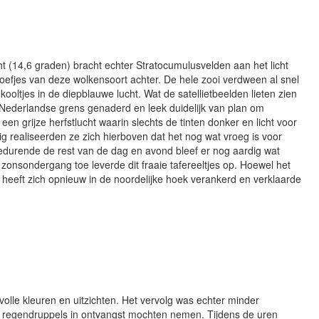
ht (14,6 graden) bracht echter Stratocumulusvelden aan het licht
oefjes van deze wolkensoort achter. De hele zooi verdween al snel
kooltjes in de diepblauwe lucht. Wat de satellietbeelden lieten zien
- Nederlandse grens genaderd en leek duidelijk van plan om
n grijze herfstlucht waarin slechts de tinten donker en licht voor
ig realiseerden ze zich hierboven dat het nog wat vroeg is voor
durende de rest van de dag en avond bleef er nog aardig wat
onsondergang toe leverde dit fraaie tafereeltjes op. Hoewel het
heeft zich opnieuw in de noordelijke hoek verankerd en verklaarde
lle kleuren en uitzichten. Het vervolg was echter minder
te regendruppels in ontvangst mochten nemen. Tijdens de uren